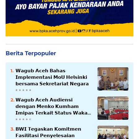
Berita Terpopuler
𝗪𝗮𝗴𝘂𝗯 𝗔𝗰𝗲𝗵 𝗕𝗮𝗵𝗮𝘀
𝗜𝗺𝗽𝗹𝗲𝗺𝗲𝗻𝘁𝗮𝘀𝗶 𝗠𝗼𝗨 𝗛𝗲𝗹𝘀𝗶𝗻𝗸𝗶
𝗯𝗲𝗿𝘀𝗮𝗺𝗮 𝗦𝗲𝗸𝗿𝗲𝘁𝗮𝗿𝗶𝗮𝘁 𝗡𝗲𝗴𝗮𝗿𝗮
𝗪𝗮𝗴𝘂𝗯 𝗔𝗰𝗲𝗵 𝗔𝘂𝗱𝗶𝗲𝗻𝘀𝗶
𝗱𝗲𝗻𝗴𝗮𝗻 𝗠𝗲𝗻𝗸𝗼 𝗞𝘂𝗺𝗵𝗮𝗺
𝗜𝗺𝗶𝗽𝗮𝘀 𝗧𝗲𝗿𝗸𝗮𝗶𝘁 𝗦𝘁𝗮𝘁𝘂𝘀 𝗪𝗮𝗸𝗮𝗳
𝗕𝗹𝗮𝗻𝗴𝗽𝗮𝗱𝗮𝗻𝗴
𝗕𝗪𝗜 𝗧𝗲𝗴𝗮𝘀𝗸𝗮𝗻 𝗞𝗼𝗺𝗶𝘁𝗺𝗲𝗻
𝗙𝗮𝘀𝗶𝗹𝗶𝘁𝗮𝘀𝗶 𝗣𝗲𝗻𝘆𝗲𝗹𝗲𝘀𝗮𝗶𝗮𝗻