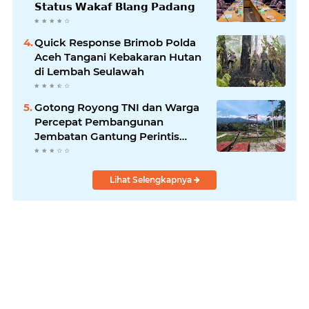
𝗦𝘁𝗮𝘁𝘂𝘀 𝗪𝗮𝗸𝗮𝗳 𝗕𝗹𝗮𝗻𝗴 𝗣𝗮𝗱𝗮𝗻𝗴
Quick Response Brimob Polda
Aceh Tangani Kebakaran Hutan
di Lembah Seulawah
Gotong Royong TNI dan Warga
Percepat Pembangunan
Jembatan Gantung Perintis
Kuta Ujung Aceh Tenggara
Lihat Selengkapnya