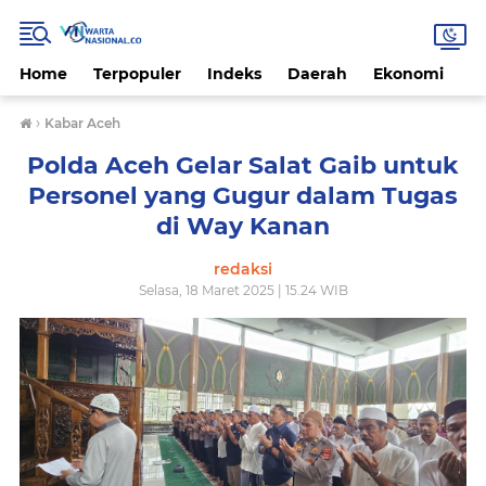
Home
Terpopuler
Indeks
Daerah
Ekonomi
H
›
Kabar Aceh
Polda Aceh Gelar Salat Gaib untuk
Personel yang Gugur dalam Tugas
di Way Kanan
redaksi
Selasa, 18 Maret 2025 | 15.24 WIB