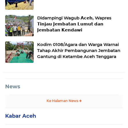
Didampingi Wagub 𝗔𝗰𝗲𝗵, Wapres
𝗧𝗶𝗻𝗷𝗮𝘂 𝗝𝗲𝗺𝗯𝗮𝘁𝗮𝗻 𝗟𝘂𝗺𝘂𝘁 𝗱𝗮𝗻
𝗝𝗲𝗺𝗯𝗮𝘁𝗮𝗻 𝗞𝗲𝗻𝗱𝗮𝘄𝗶
Kodim 0108/Agara dan Warga Warnai
Tahap Akhir Pembangunan Jembatan
Gantung di Ketambe Aceh Tenggara
News
Ke Halaman News
Kabar Aceh