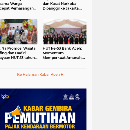
rsama Warga
dan Kasat Narkoba
cepat Pemasangan
Dipanggil ke Jakarta,
ng Pylon Jembatan
Polda Aceh Tunjuk Plt
tung di Desa Lawe
-Ger Aceh Tenggara
 Na Promosi Wisata
HUT ke-53 Bank Aceh:
fing dan Hadiri
Momentum
ayaan HUT 53 tahun
Memperkuat Amanah,
 Simeulue
Menumbuhkan
Keberkahan Bagi Aceh
Ke Halaman Kabar Aceh