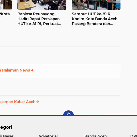
/Kota
Babinsa Peunayong
Sambut HUT ke-81 RI,
Hadiri Rapat Persiapan
Kodim Kota Banda Aceh
HUT ke-81 RI, Perkuat
Pasang Bendera dan
tuan
Sinergi Sukseskan
Umbul-Umbul
Perayaan Kemerdekaan
e Halaman News
alaman Kabar Aceh
egori
h Besar
Advetorial
Banda Aceh
DP