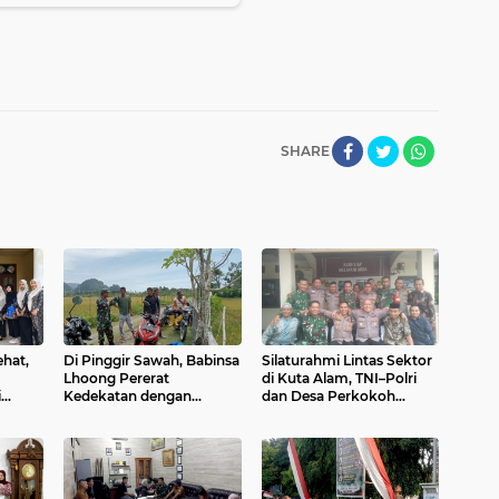
SHARE
hat,
Di Pinggir Sawah, Babinsa
Silaturahmi Lintas Sektor
m
Lhoong Pererat
di Kuta Alam, TNI–Polri
i
Kedekatan dengan
dan Desa Perkokoh
bee
Masyarakat Desa Gle
Kebersamaan
Bruek