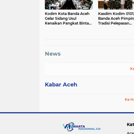
Kodim Kota Banda Aceh
Kasdim Kodim 0101
Gelar Sidang Usul
Banda Aceh Pimpin
Kenaikan Pangkat Bintara
Tradisi Pelepasan
dan Tamtama Periode 1
Personel Pindah Sa
April 2027
News
K
Kabar Aceh
Ke H
Kat
Ace