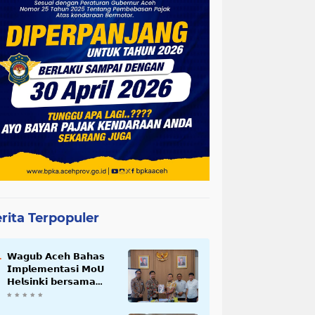
rita Terpopuler
𝗪𝗮𝗴𝘂𝗯 𝗔𝗰𝗲𝗵 𝗕𝗮𝗵𝗮𝘀
𝗜𝗺𝗽𝗹𝗲𝗺𝗲𝗻𝘁𝗮𝘀𝗶 𝗠𝗼𝗨
𝗛𝗲𝗹𝘀𝗶𝗻𝗸𝗶 𝗯𝗲𝗿𝘀𝗮𝗺𝗮
𝗦𝗲𝗸𝗿𝗲𝘁𝗮𝗿𝗶𝗮𝘁 𝗡𝗲𝗴𝗮𝗿𝗮