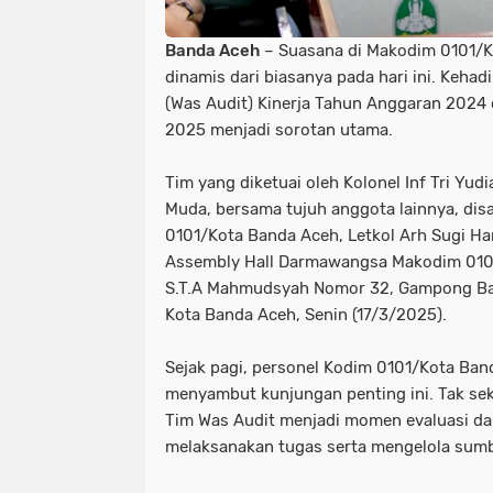
Banda Aceh
– Suasana di Makodim 0101/K
dinamis dari biasanya pada hari ini. Keha
(Was Audit) Kinerja Tahun Anggaran 2024 
2025 menjadi sorotan utama.
Tim yang diketuai oleh Kolonel Inf Tri Yud
Muda, bersama tujuh anggota lainnya, di
0101/Kota Banda Aceh, Letkol Arh Sugi Hant
Assembly Hall Darmawangsa Makodim 0101
S.T.A Mahmudsyah Nomor 32, Gampong Ba
Kota Banda Aceh, Senin (17/3/2025).
Sejak pagi, personel Kodim 0101/Kota Ban
menyambut kunjungan penting ini. Tak sek
Tim Was Audit menjadi momen evaluasi dan
melaksanakan tugas serta mengelola sumb