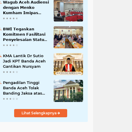
𝗪𝗮𝗴𝘂𝗯 𝗔𝗰𝗲𝗵 𝗔𝘂𝗱𝗶𝗲𝗻𝘀𝗶
𝗱𝗲𝗻𝗴𝗮𝗻 𝗠𝗲𝗻𝗸𝗼
𝗞𝘂𝗺𝗵𝗮𝗺 𝗜𝗺𝗶𝗽𝗮𝘀
𝗧𝗲𝗿𝗸𝗮𝗶𝘁 𝗦𝘁𝗮𝘁𝘂𝘀 𝗪𝗮𝗸𝗮𝗳
𝗕𝗹𝗮𝗻𝗴𝗽𝗮𝗱𝗮𝗻𝗴
𝗕𝗪𝗜 𝗧𝗲𝗴𝗮𝘀𝗸𝗮𝗻
𝗞𝗼𝗺𝗶𝘁𝗺𝗲𝗻 𝗙𝗮𝘀𝗶𝗹𝗶𝘁𝗮𝘀𝗶
𝗣𝗲𝗻𝘆𝗲𝗹𝗲𝘀𝗮𝗶𝗮𝗻 𝗦𝘁𝗮𝘁𝘂𝘀
𝗪𝗮𝗸𝗮𝗳 𝗕𝗹𝗮𝗻𝗴 𝗣𝗮𝗱𝗮𝗻𝗴
KMA Lantik Dr Sutio
Jadi KPT Banda Aceh
Gantikan Nursyam
Pengadilan Tinggi
Banda Aceh Tolak
Banding Jaksa atas
Putusan Bebas Kasus
Korupsi Wastafel
Lihat Selengkapnya