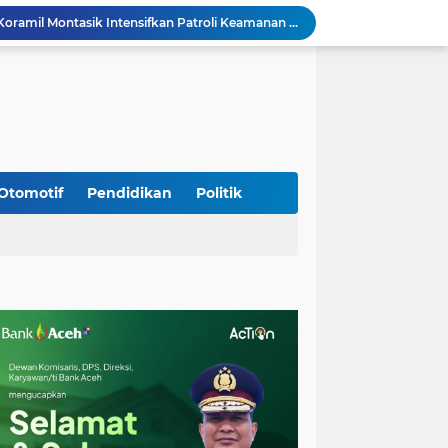
Jaga Stabilitas Wilayah, Koramil Montasik Intensifkan Patroli Keamanan di Desa Binaan
Pimpin Upacara Pembaretan 65 Bintara Remaja Brimob, Kapolda Aceh: Baret Adalah Simbol Kehormatan
Kodim 0108/Agara Bersama Warga Percepat Pemasangan Tiang Pylon Jembatan Gantung di Desa Lawe Ger-Ger Aceh Tenggara
Kapolresta Banda Aceh dan Kasat Narkoba Dipanggil ke Jakarta, Polda Aceh Tunjuk Plt
Kak Na Promosi Wisata Surfing dan Hadiri Perayaan HUT 53 tahun BAS Simeulue
HUT ke-53 Bank Aceh: Momentum Memperkuat Amanah, Menumbuhkan Keberkahan Bagi Aceh
Silaturahmi Lintas Sektor di Kuta Alam, TNI–Polri dan Desa Perkokoh Kebersamaan
Babinsa Peukan Bada Hadiri Rapat Lanjutan HUT RI ke-81, Perkuat Sinergi Lintas Sektor
Otomotif
Pendidikan
Politik
jid Raya Gelar Acara Lepas Sambut Danramil
Babinsa Sukamakmur Tanamkan Semangat Belajar, Hadir Langsung di SMAN 1 untuk Motivasi Siswa