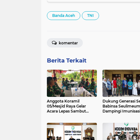
Banda Aceh
TNI
komentar
Berita Terkait
Anggota Koramil
Dukung Generasi Se
05/Mesjid Raya Gelar
Babinsa Seulimeu
Acara Lepas Sambut
Dampingi Imunisas
Danramil
Campak di Tanoh A