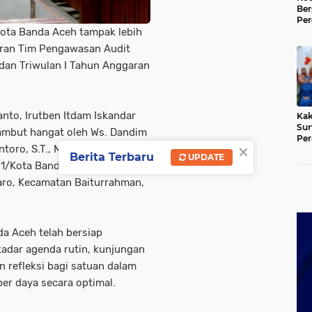
Be
Per
Tia
ota Banda Aceh tampak lebih
Gan
diran Tim Pengawasan Audit
Ger
dan Triwulan I Tahun Anggaran
ianto, Irutben Itdam Iskandar
Kak
Sur
sambut hangat oleh Ws. Dandim
Per
×
oro, S.T., M.I.P., di Ruang
BAS
Berita Terbaru
UPDATE
/Kota Banda Aceh, Jalan
ro, Kecamatan Baiturrahman,
da Aceh telah bersiap
adar agenda rutin, kunjungan
 refleksi bagi satuan dalam
er daya secara optimal.