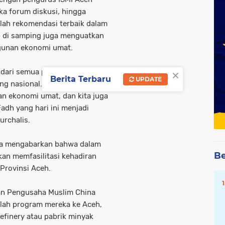
a forum diskusi, hingga
lah rekomendasi terbaik dalam
 di samping juga menguatkan
gunan ekonomi umat.
×
dari semua pihak, karena ke
Berita Terbaru
UPDATE
ng nasional. Aceh akan kita
n ekonomi umat, dan kita juga
dh yang hari ini menjadi
urchalis.
uga mengabarkan bahwa dalam
Be
akan memfasilitasi kehadiran
 Provinsi Aceh.
lan Pengusaha Muslim China
lah program mereka ke Aceh,
efinery atau pabrik minyak