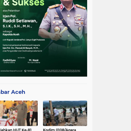
bar Aceh
iahkan HUT Ke-81
Kodim 0108/Agara