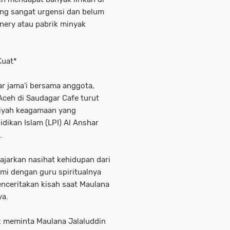
ng sangat urgensi dan belum
inery atau pabrik minyak
Kuat*
ar jama’i bersama anggota,
ceh di Saudagar Cafe turut
siyah keagamaan yang
ikan Islam (LPI) Al Anshar
.
jarkan nasihat kehidupan dari
mi dengan guru spiritualnya
nceritakan kisah saat Maulana
ya.
z meminta Maulana Jalaluddin