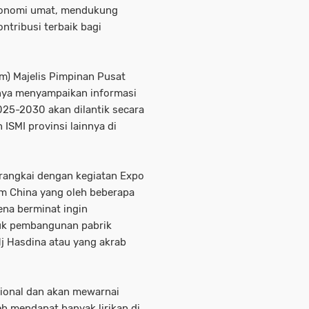
konomi umat, mendukung
ntribusi terbaik bagi
m) Majelis Pimpinan Pusat
nya menyampaikan informasi
25-2030 akan dilantik secara
SMI provinsi lainnya di
irangkai dengan kegiatan Expo
m China yang oleh beberapa
ena berminat ingin
uk pembangunan pabrik
Hj Hasdina atau yang akrab
sional dan akan mewarnai
h mendapat banyak lirikan di