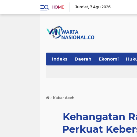
HOME
Jum'at
7 Agu 2026
Indeks
Daerah
Ekonomi
Huk
Teknologi
›
Kabar Aceh
Kehangatan R
Perkuat Kebe