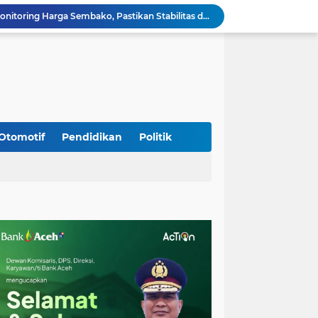
Babinsa Simpang Tiga Monitoring Harga Sembako, Pastikan Stabilitas dan Ketersediaan Bahan Pokok
Babinsa Lembah Seulawah Perkuat Sinergi dengan Tenaga Pendidik, Tekankan Pencegahan Kenakalan Remaja dan Bahaya Narkoba
Perkuat Kamtibmas, Babinsa Kuta Cot Glie Aktif Komsos Ajak Warga Jaga Ketertiban Desa
Kodim 0108/Agara Bersama Warga Gotong Royong percepat pembangunan Jembatan Gantung di Desa Gulo Aceh Tenggara
Babinsa Sukamakmur Tanamkan Semangat Belajar, Hadir Langsung di SMAN 1 untuk Motivasi Siswa
Jaga Stabilitas Wilayah, Koramil Montasik Intensifkan Patroli Keamanan di Desa Binaan
Pimpin Upacara Pembaretan 65 Bintara Remaja Brimob, Kapolda Aceh: Baret Adalah Simbol Kehormatan
Kodim 0108/Agara Bersama Warga Percepat Pemasangan Tiang Pylon Jembatan Gantung di Desa Lawe Ger-Ger Aceh Tenggara
Otomotif
Pendidikan
Politik
Rp 2,5 Triliun Dana Kementan untuk Bencana, Pemerintah Aceh kelola Rp 9,7 M
Meriahkan HUT Ke-81 Kemerdekaan RI, Polda Aceh Gelar Lomba Memasak Nasi Goreng dan Aneka Minuman