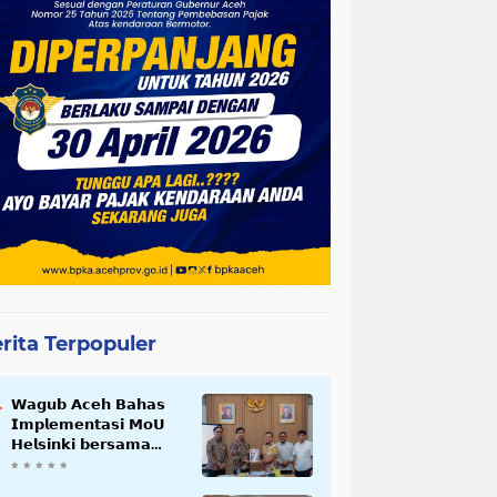
rita Terpopuler
𝗪𝗮𝗴𝘂𝗯 𝗔𝗰𝗲𝗵 𝗕𝗮𝗵𝗮𝘀
𝗜𝗺𝗽𝗹𝗲𝗺𝗲𝗻𝘁𝗮𝘀𝗶 𝗠𝗼𝗨
𝗛𝗲𝗹𝘀𝗶𝗻𝗸𝗶 𝗯𝗲𝗿𝘀𝗮𝗺𝗮
𝗦𝗲𝗸𝗿𝗲𝘁𝗮𝗿𝗶𝗮𝘁 𝗡𝗲𝗴𝗮𝗿𝗮