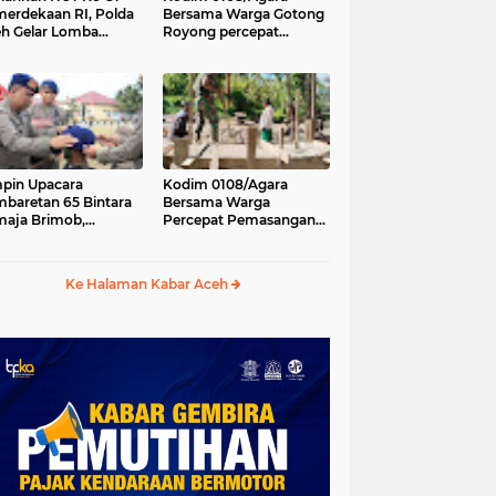
erdekaan RI, Polda
Bersama Warga Gotong
h Gelar Lomba
Royong percepat
asak Nasi Goreng
pembangunan
n Aneka Minuman
Jembatan Gantung di
Desa Gulo Aceh
Tenggara
pin Upacara
Kodim 0108/Agara
baretan 65 Bintara
Bersama Warga
aja Brimob,
Percepat Pemasangan
olda Aceh: Baret
Tiang Pylon Jembatan
lah Simbol
Gantung di Desa Lawe
hormatan
Ger-Ger Aceh Tenggara
Ke Halaman Kabar Aceh