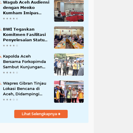
𝗪𝗮𝗴𝘂𝗯 𝗔𝗰𝗲𝗵 𝗔𝘂𝗱𝗶𝗲𝗻𝘀𝗶
𝗱𝗲𝗻𝗴𝗮𝗻 𝗠𝗲𝗻𝗸𝗼
𝗞𝘂𝗺𝗵𝗮𝗺 𝗜𝗺𝗶𝗽𝗮𝘀
𝗧𝗲𝗿𝗸𝗮𝗶𝘁 𝗦𝘁𝗮𝘁𝘂𝘀 𝗪𝗮𝗸𝗮𝗳
𝗕𝗹𝗮𝗻𝗴𝗽𝗮𝗱𝗮𝗻𝗴
𝗕𝗪𝗜 𝗧𝗲𝗴𝗮𝘀𝗸𝗮𝗻
𝗞𝗼𝗺𝗶𝘁𝗺𝗲𝗻 𝗙𝗮𝘀𝗶𝗹𝗶𝘁𝗮𝘀𝗶
𝗣𝗲𝗻𝘆𝗲𝗹𝗲𝘀𝗮𝗶𝗮𝗻 𝗦𝘁𝗮𝘁𝘂𝘀
𝗪𝗮𝗸𝗮𝗳 𝗕𝗹𝗮𝗻𝗴 𝗣𝗮𝗱𝗮𝗻𝗴
Kapolda Aceh
Bersama Forkopimda
Sambut Kunjungan
Kerja Wakil Presiden
RI di Kabupaten
Bireuen
Wapres Gibran Tinjau
Lokasi Bencana di
Aceh, Didampingi
Wagub Dek Fadh
Lihat Selengkapnya