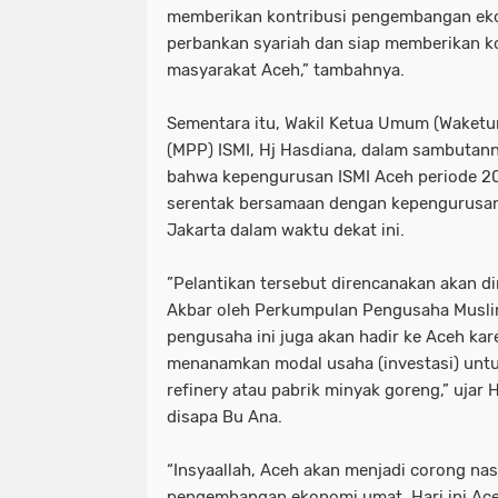
memberikan kontribusi pengembangan e
perbankan syariah dan siap memberikan ko
masyarakat Aceh,” tambahnya.
Sementara itu, Wakil Ketua Umum (Waketu
(MPP) ISMI, Hj Hasdiana, dalam sambutan
bahwa kepengurusan ISMI Aceh periode 20
serentak bersamaan dengan kepengurusan I
Jakarta dalam waktu dekat ini.
”Pelantikan tersebut direncanakan akan d
Akbar oleh Perkumpulan Pengusaha Musli
pengusaha ini juga akan hadir ke Aceh kar
menanamkan modal usaha (investasi) unt
refinery atau pabrik minyak goreng,” ujar 
disapa Bu Ana.
“Insyaallah, Aceh akan menjadi corong na
pengembangan ekonomi umat. Hari ini Ace