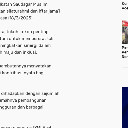
Kem
 Ikatan Saudagar Muslim
Ace
n silaturahmi dan iftar jama’i
Mem
da
lasa (18/3/2025).
ta, tokoh-tokoh penting,
ntum untuk mempererat tali
ningkatkan sinergi dalam
Pim
 maju dan inklusi.
Pem
Rem
Kap
am sambutannya menyatakan
Ada
Ke
 kontribusi nyata bagi
i dihadapkan dengan sejumlah
i lemahnya pembangunan
ngguran dan berbagai
dengan pengurus ISMI Aceh