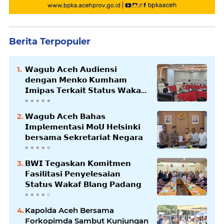
Berita Terpopuler
𝗪𝗮𝗴𝘂𝗯 𝗔𝗰𝗲𝗵 𝗔𝘂𝗱𝗶𝗲𝗻𝘀𝗶
𝗱𝗲𝗻𝗴𝗮𝗻 𝗠𝗲𝗻𝗸𝗼 𝗞𝘂𝗺𝗵𝗮𝗺
𝗜𝗺𝗶𝗽𝗮𝘀 𝗧𝗲𝗿𝗸𝗮𝗶𝘁 𝗦𝘁𝗮𝘁𝘂𝘀 𝗪𝗮𝗸𝗮𝗳
𝗕𝗹𝗮𝗻𝗴𝗽𝗮𝗱𝗮𝗻𝗴
𝗪𝗮𝗴𝘂𝗯 𝗔𝗰𝗲𝗵 𝗕𝗮𝗵𝗮𝘀
𝗜𝗺𝗽𝗹𝗲𝗺𝗲𝗻𝘁𝗮𝘀𝗶 𝗠𝗼𝗨 𝗛𝗲𝗹𝘀𝗶𝗻𝗸𝗶
𝗯𝗲𝗿𝘀𝗮𝗺𝗮 𝗦𝗲𝗸𝗿𝗲𝘁𝗮𝗿𝗶𝗮𝘁 𝗡𝗲𝗴𝗮𝗿𝗮
𝗕𝗪𝗜 𝗧𝗲𝗴𝗮𝘀𝗸𝗮𝗻 𝗞𝗼𝗺𝗶𝘁𝗺𝗲𝗻
𝗙𝗮𝘀𝗶𝗹𝗶𝘁𝗮𝘀𝗶 𝗣𝗲𝗻𝘆𝗲𝗹𝗲𝘀𝗮𝗶𝗮𝗻
𝗦𝘁𝗮𝘁𝘂𝘀 𝗪𝗮𝗸𝗮𝗳 𝗕𝗹𝗮𝗻𝗴 𝗣𝗮𝗱𝗮𝗻𝗴
Kapolda Aceh Bersama
Forkopimda Sambut Kunjungan