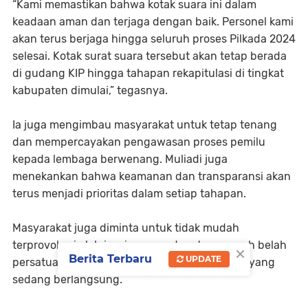
“Kami memastikan bahwa kotak suara ini dalam
keadaan aman dan terjaga dengan baik. Personel kami
akan terus berjaga hingga seluruh proses Pilkada 2024
selesai. Kotak surat suara tersebut akan tetap berada
di gudang KIP hingga tahapan rekapitulasi di tingkat
kabupaten dimulai,” tegasnya.
Ia juga mengimbau masyarakat untuk tetap tenang
dan mempercayakan pengawasan proses pemilu
kepada lembaga berwenang. Muliadi juga
menekankan bahwa keamanan dan transparansi akan
terus menjadi prioritas dalam setiap tahapan.
Masyarakat juga diminta untuk tidak mudah
terprovokasi oleh isu-isu yang dapat memecah belah
×
Berita Terbaru
UPDATE
persatuan dan mendukung proses demokrasi yang
sedang berlangsung.