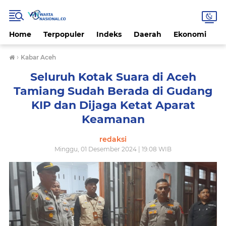
Home
Terpopuler
Indeks
Daerah
Ekonomi
H
›
Kabar Aceh
Seluruh Kotak Suara di Aceh
Tamiang Sudah Berada di Gudang
KIP dan Dijaga Ketat Aparat
Keamanan
redaksi
Minggu, 01 Desember 2024 | 19.08 WIB