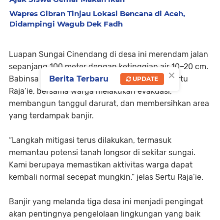
Wapres Gibran Tinjau Lokasi Bencana di Aceh,
Didampingi Wagub Dek Fadh
Luapan Sungai Cinendang di desa ini merendam jalan
sepanjang 100 meter dengan ketinggian air 10–20 cm.
×
Berita Terbaru
Babinsa Koramil 0109-04/Simpang Kanan, Sertu
UPDATE
Raja’ie, bersama warga melakukan evakuasi,
membangun tanggul darurat, dan membersihkan area
yang terdampak banjir.
“Langkah mitigasi terus dilakukan, termasuk
memantau potensi tanah longsor di sekitar sungai.
Kami berupaya memastikan aktivitas warga dapat
kembali normal secepat mungkin,” jelas Sertu Raja’ie.
Banjir yang melanda tiga desa ini menjadi pengingat
akan pentingnya pengelolaan lingkungan yang baik