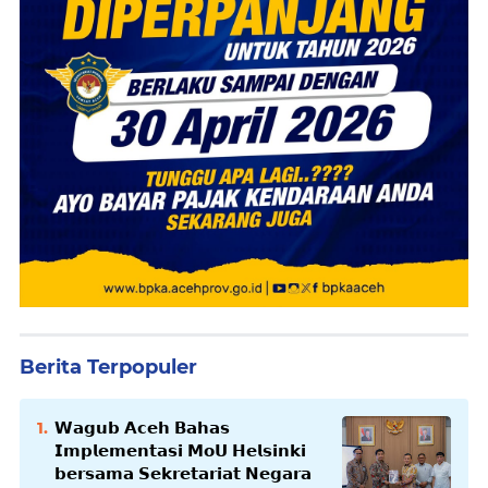
Berita Terpopuler
𝗪𝗮𝗴𝘂𝗯 𝗔𝗰𝗲𝗵 𝗕𝗮𝗵𝗮𝘀
𝗜𝗺𝗽𝗹𝗲𝗺𝗲𝗻𝘁𝗮𝘀𝗶 𝗠𝗼𝗨 𝗛𝗲𝗹𝘀𝗶𝗻𝗸𝗶
𝗯𝗲𝗿𝘀𝗮𝗺𝗮 𝗦𝗲𝗸𝗿𝗲𝘁𝗮𝗿𝗶𝗮𝘁 𝗡𝗲𝗴𝗮𝗿𝗮