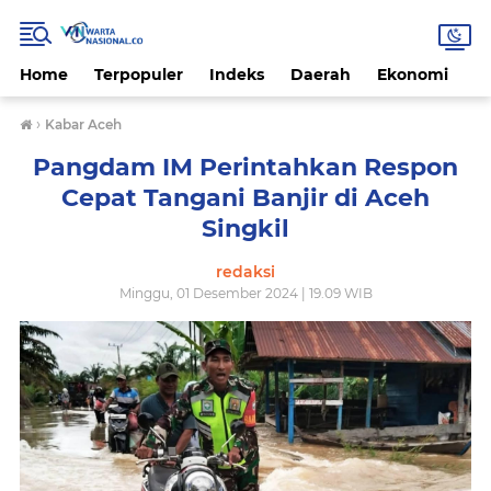
Home
Terpopuler
Indeks
Daerah
Ekonomi
H
›
Kabar Aceh
Pangdam IM Perintahkan Respon
Cepat Tangani Banjir di Aceh
Singkil
redaksi
Minggu, 01 Desember 2024 | 19.09 WIB