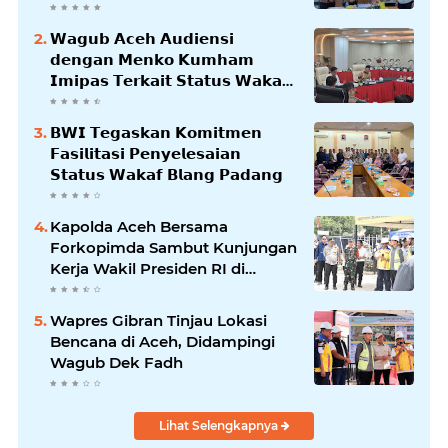
𝗪𝗮𝗴𝘂𝗯 𝗔𝗰𝗲𝗵 𝗔𝘂𝗱𝗶𝗲𝗻𝘀𝗶
𝗱𝗲𝗻𝗴𝗮𝗻 𝗠𝗲𝗻𝗸𝗼 𝗞𝘂𝗺𝗵𝗮𝗺
𝗜𝗺𝗶𝗽𝗮𝘀 𝗧𝗲𝗿𝗸𝗮𝗶𝘁 𝗦𝘁𝗮𝘁𝘂𝘀 𝗪𝗮𝗸𝗮𝗳
𝗕𝗹𝗮𝗻𝗴𝗽𝗮𝗱𝗮𝗻𝗴
𝗕𝗪𝗜 𝗧𝗲𝗴𝗮𝘀𝗸𝗮𝗻 𝗞𝗼𝗺𝗶𝘁𝗺𝗲𝗻
𝗙𝗮𝘀𝗶𝗹𝗶𝘁𝗮𝘀𝗶 𝗣𝗲𝗻𝘆𝗲𝗹𝗲𝘀𝗮𝗶𝗮𝗻
𝗦𝘁𝗮𝘁𝘂𝘀 𝗪𝗮𝗸𝗮𝗳 𝗕𝗹𝗮𝗻𝗴 𝗣𝗮𝗱𝗮𝗻𝗴
Kapolda Aceh Bersama
Forkopimda Sambut Kunjungan
Kerja Wakil Presiden RI di
Kabupaten Bireuen
Wapres Gibran Tinjau Lokasi
Bencana di Aceh, Didampingi
Wagub Dek Fadh
Lihat Selengkapnya