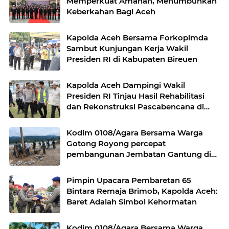
Memperkuat Amanah, Menumbuhkan
Keberkahan Bagi Aceh
Kapolda Aceh Bersama Forkopimda
Sambut Kunjungan Kerja Wakil
Presiden RI di Kabupaten Bireuen
Kapolda Aceh Dampingi Wakil
Presiden RI Tinjau Hasil Rehabilitasi
dan Rekonstruksi Pascabencana di
Desa Kendawi, Gayo Lues
Kodim 0108/Agara Bersama Warga
Gotong Royong percepat
pembangunan Jembatan Gantung di
Desa Gulo Aceh Tenggara
Pimpin Upacara Pembaretan 65
Bintara Remaja Brimob, Kapolda Aceh:
Baret Adalah Simbol Kehormatan
Kodim 0108/Agara Bersama Warga