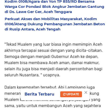
Kodim 0108/Agara dan Yon TP 855/RD Bersama
Warga Cor Pondasi Blok Angkur Jembatan Gantung
di Ds. Lawe Ger Ger, Aceh Tenggara
Perkuat Akses dan Mobilitas Masyarakat, Kodim
0106/Ateng Dukung Pembangunan Jembatan Beton
di Rusip Antara, Aceh Tengah
"Tekad Mualem yang luar biasa ingin memimpin Aceh
akhirnya tercapai sesuai dengan yang dicita-citakan.
Semoga dengan menjadi Gubernur Aceh ke depan,
Mualem bisa membawa Aceh aman, damai makmur,
selain itu juga bisa menjadi daerah percontohan bagi
seluruh Nusantara, " ucapnya.
Dalam kesempatan tersebut, Abi Lampisang juga
×
menerangkan bahwa keputusan untuk mendukung
Berita Terbaru
UPDATE
Mualem karena memiliki semangat perjuangan yang
sama, yaitu untuk membangun Aceh yang sejahtera