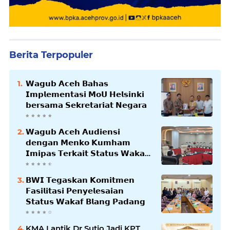
Berita Terpopuler
𝗪𝗮𝗴𝘂𝗯 𝗔𝗰𝗲𝗵 𝗕𝗮𝗵𝗮𝘀
𝗜𝗺𝗽𝗹𝗲𝗺𝗲𝗻𝘁𝗮𝘀𝗶 𝗠𝗼𝗨 𝗛𝗲𝗹𝘀𝗶𝗻𝗸𝗶
𝗯𝗲𝗿𝘀𝗮𝗺𝗮 𝗦𝗲𝗸𝗿𝗲𝘁𝗮𝗿𝗶𝗮𝘁 𝗡𝗲𝗴𝗮𝗿𝗮
𝗪𝗮𝗴𝘂𝗯 𝗔𝗰𝗲𝗵 𝗔𝘂𝗱𝗶𝗲𝗻𝘀𝗶
𝗱𝗲𝗻𝗴𝗮𝗻 𝗠𝗲𝗻𝗸𝗼 𝗞𝘂𝗺𝗵𝗮𝗺
𝗜𝗺𝗶𝗽𝗮𝘀 𝗧𝗲𝗿𝗸𝗮𝗶𝘁 𝗦𝘁𝗮𝘁𝘂𝘀 𝗪𝗮𝗸𝗮𝗳
𝗕𝗹𝗮𝗻𝗴𝗽𝗮𝗱𝗮𝗻𝗴
𝗕𝗪𝗜 𝗧𝗲𝗴𝗮𝘀𝗸𝗮𝗻 𝗞𝗼𝗺𝗶𝘁𝗺𝗲𝗻
𝗙𝗮𝘀𝗶𝗹𝗶𝘁𝗮𝘀𝗶 𝗣𝗲𝗻𝘆𝗲𝗹𝗲𝘀𝗮𝗶𝗮𝗻
𝗦𝘁𝗮𝘁𝘂𝘀 𝗪𝗮𝗸𝗮𝗳 𝗕𝗹𝗮𝗻𝗴 𝗣𝗮𝗱𝗮𝗻𝗴
KMA Lantik Dr Sutio Jadi KPT