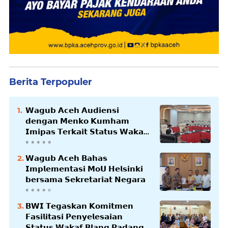
Berita Terpopuler
𝗪𝗮𝗴𝘂𝗯 𝗔𝗰𝗲𝗵 𝗔𝘂𝗱𝗶𝗲𝗻𝘀𝗶
𝗱𝗲𝗻𝗴𝗮𝗻 𝗠𝗲𝗻𝗸𝗼 𝗞𝘂𝗺𝗵𝗮𝗺
𝗜𝗺𝗶𝗽𝗮𝘀 𝗧𝗲𝗿𝗸𝗮𝗶𝘁 𝗦𝘁𝗮𝘁𝘂𝘀 𝗪𝗮𝗸𝗮𝗳
𝗕𝗹𝗮𝗻𝗴𝗽𝗮𝗱𝗮𝗻𝗴
𝗪𝗮𝗴𝘂𝗯 𝗔𝗰𝗲𝗵 𝗕𝗮𝗵𝗮𝘀
𝗜𝗺𝗽𝗹𝗲𝗺𝗲𝗻𝘁𝗮𝘀𝗶 𝗠𝗼𝗨 𝗛𝗲𝗹𝘀𝗶𝗻𝗸𝗶
𝗯𝗲𝗿𝘀𝗮𝗺𝗮 𝗦𝗲𝗸𝗿𝗲𝘁𝗮𝗿𝗶𝗮𝘁 𝗡𝗲𝗴𝗮𝗿𝗮
𝗕𝗪𝗜 𝗧𝗲𝗴𝗮𝘀𝗸𝗮𝗻 𝗞𝗼𝗺𝗶𝘁𝗺𝗲𝗻
𝗙𝗮𝘀𝗶𝗹𝗶𝘁𝗮𝘀𝗶 𝗣𝗲𝗻𝘆𝗲𝗹𝗲𝘀𝗮𝗶𝗮𝗻
𝗦𝘁𝗮𝘁𝘂𝘀 𝗪𝗮𝗸𝗮𝗳 𝗕𝗹𝗮𝗻𝗴 𝗣𝗮𝗱𝗮𝗻𝗴