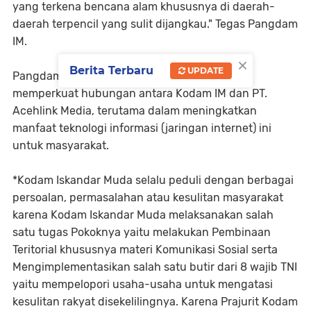
yang terkena bencana alam khususnya di daerah-
daerah terpencil yang sulit dijangkau." Tegas Pangdam
IM.
×
Berita Terbaru
UPDATE
Pangdam IM berharap agar sinergi ini dapat
memperkuat hubungan antara Kodam IM dan PT.
Acehlink Media, terutama dalam meningkatkan
manfaat teknologi informasi (jaringan internet) ini
untuk masyarakat.
*Kodam Iskandar Muda selalu peduli dengan berbagai
persoalan, permasalahan atau kesulitan masyarakat
karena Kodam Iskandar Muda melaksanakan salah
satu tugas Pokoknya yaitu melakukan Pembinaan
Teritorial khususnya materi Komunikasi Sosial serta
Mengimplementasikan salah satu butir dari 8 wajib TNI
yaitu mempelopori usaha-usaha untuk mengatasi
kesulitan rakyat disekelilingnya. Karena Prajurit Kodam