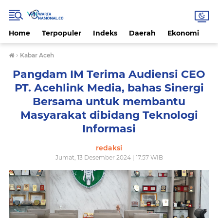
Home
Terpopuler
Indeks
Daerah
Ekonomi
H
›
Kabar Aceh
Pangdam IM Terima Audiensi CEO
PT. Acehlink Media, bahas Sinergi
Bersama untuk membantu
Masyarakat dibidang Teknologi
Informasi
redaksi
Jumat, 13 Desember 2024 | 17.57 WIB