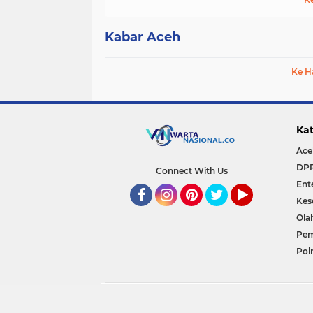
Kabar Aceh
Ke H
Kat
Ace
DP
Connect With Us
Ent
Kes
Facebook
Instagram
Pinterest
Twitter
YouTube
Ola
Pem
Polr