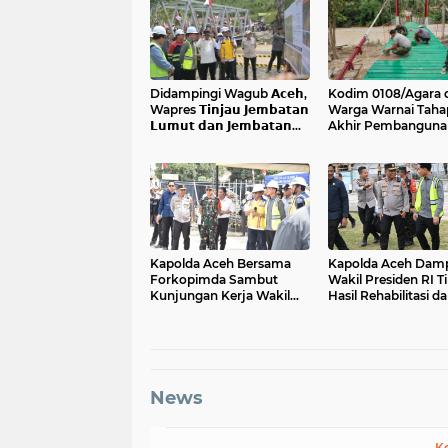
Didampingi Wagub 𝗔𝗰𝗲𝗵,
Kodim 0108/Agara 
Wapres 𝗧𝗶𝗻𝗷𝗮𝘂 𝗝𝗲𝗺𝗯𝗮𝘁𝗮𝗻
Warga Warnai Taha
𝗟𝘂𝗺𝘂𝘁 𝗱𝗮𝗻 𝗝𝗲𝗺𝗯𝗮𝘁𝗮𝗻
Akhir Pembanguna
𝗞𝗲𝗻𝗱𝗮𝘄𝗶
Jembatan Gantung 
Ketambe Aceh Ten
Kapolda Aceh Bersama
Kapolda Aceh Damp
Forkopimda Sambut
Wakil Presiden RI T
Kunjungan Kerja Wakil
Hasil Rehabilitasi d
Presiden RI di Kabupaten
Rekonstruksi
Bireuen
Pascabencana di D
Kendawi, Gayo Lue
News
K