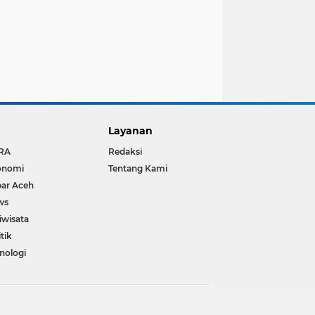
Layanan
RA
Redaksi
onomi
Tentang Kami
ar Aceh
ws
iwisata
itik
nologi