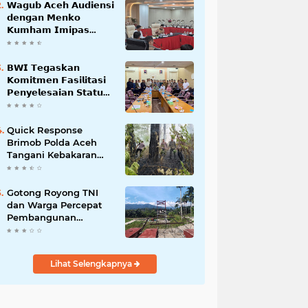
𝗪𝗮𝗴𝘂𝗯 𝗔𝗰𝗲𝗵 𝗔𝘂𝗱𝗶𝗲𝗻𝘀𝗶
𝗱𝗲𝗻𝗴𝗮𝗻 𝗠𝗲𝗻𝗸𝗼
𝗞𝘂𝗺𝗵𝗮𝗺 𝗜𝗺𝗶𝗽𝗮𝘀
𝗧𝗲𝗿𝗸𝗮𝗶𝘁 𝗦𝘁𝗮𝘁𝘂𝘀 𝗪𝗮𝗸𝗮𝗳
𝗕𝗹𝗮𝗻𝗴𝗽𝗮𝗱𝗮𝗻𝗴
𝗕𝗪𝗜 𝗧𝗲𝗴𝗮𝘀𝗸𝗮𝗻
𝗞𝗼𝗺𝗶𝘁𝗺𝗲𝗻 𝗙𝗮𝘀𝗶𝗹𝗶𝘁𝗮𝘀𝗶
𝗣𝗲𝗻𝘆𝗲𝗹𝗲𝘀𝗮𝗶𝗮𝗻 𝗦𝘁𝗮𝘁𝘂𝘀
𝗪𝗮𝗸𝗮𝗳 𝗕𝗹𝗮𝗻𝗴 𝗣𝗮𝗱𝗮𝗻𝗴
Quick Response
Brimob Polda Aceh
Tangani Kebakaran
Hutan di Lembah
Seulawah
Gotong Royong TNI
dan Warga Percepat
Pembangunan
Jembatan Gantung
Perintis Kuta Ujung
Aceh Tenggara
Lihat Selengkapnya