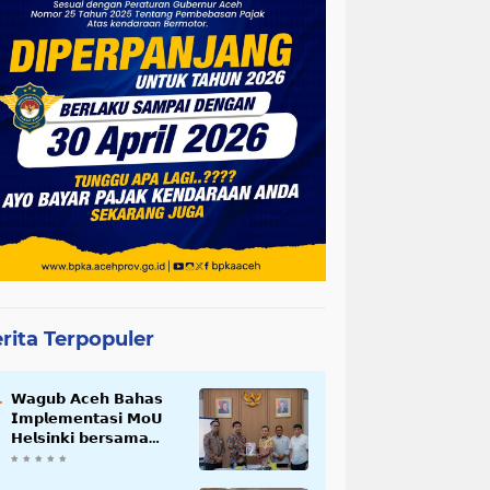
rita Terpopuler
𝗪𝗮𝗴𝘂𝗯 𝗔𝗰𝗲𝗵 𝗕𝗮𝗵𝗮𝘀
𝗜𝗺𝗽𝗹𝗲𝗺𝗲𝗻𝘁𝗮𝘀𝗶 𝗠𝗼𝗨
𝗛𝗲𝗹𝘀𝗶𝗻𝗸𝗶 𝗯𝗲𝗿𝘀𝗮𝗺𝗮
𝗦𝗲𝗸𝗿𝗲𝘁𝗮𝗿𝗶𝗮𝘁 𝗡𝗲𝗴𝗮𝗿𝗮