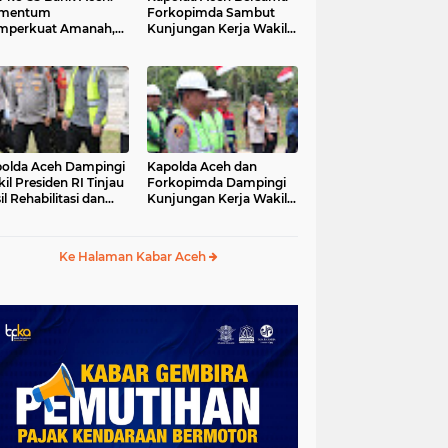
mentum
Forkopimda Sambut
mperkuat Amanah,
Kunjungan Kerja Wakil
numbuhkan
Presiden RI di
erkahan Bagi Aceh
Kabupaten Bireuen
olda Aceh Dampingi
Kapolda Aceh dan
il Presiden RI Tinjau
Forkopimda Dampingi
il Rehabilitasi dan
Kunjungan Kerja Wakil
onstruksi
Presiden RI Gibran
cabencana di Desa
Rakabuming Raka di
dawi, Gayo Lues
Aceh Tengah
Ke Halaman Kabar Aceh