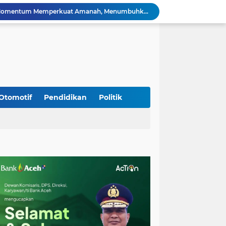
HUT ke-53 Bank Aceh: Momentum Memperkuat Amanah, Menumbuhkan Keberkahan Bagi Aceh
Silaturahmi Lintas Sektor di Kuta Alam, TNI–Polri dan Desa Perkokoh Kebersamaan
Babinsa Peukan Bada Hadiri Rapat Lanjutan HUT RI ke-81, Perkuat Sinergi Lintas Sektor
jid Raya Gelar Acara Lepas Sambut Danramil
Dukung Generasi Sehat, Babinsa Seulimeum Dampingi Imunisasi Campak di Tanoh Abee
Di Pinggir Sawah, Babinsa Lhoong Pererat Kedekatan dengan Masyarakat Desa Gle Bruek
Kapolda Aceh Bersama Forkopimda Sambut Kunjungan Kerja Wakil Presiden RI di Kabupaten Bireuen
Kapolda Aceh Dampingi Wakil Presiden RI Tinjau Hasil Rehabilitasi dan Rekonstruksi Pascabencana di Desa Kendawi, Gayo Lues
Otomotif
Pendidikan
Politik
Kapolda Aceh dan Forkopimda Dampingi Kunjungan Kerja Wakil Presiden RI Gibran Rakabuming Raka di Aceh Tengah
Kak Na Promosi Wisata Surfing dan Hadiri Perayaan HUT 53 tahun BAS Simeulue