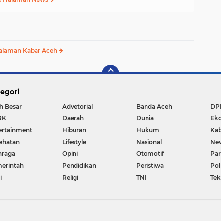
alaman Kabar Aceh
egori
h Besar
Advetorial
Banda Aceh
DP
RK
Daerah
Dunia
Ek
ertainment
Hiburan
Hukum
Kab
ehatan
Lifestyle
Nasional
Ne
hraga
Opini
Otomotif
Par
erintah
Pendidikan
Peristiwa
Pol
i
Religi
TNI
Tek
Copyright ©
2026 Wartanasional