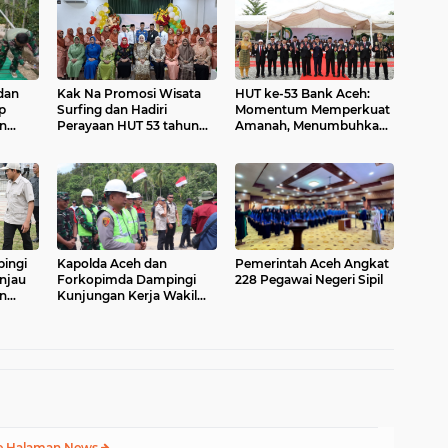
dan
Kak Na Promosi Wisata
HUT ke-53 Bank Aceh:
p
Surfing dan Hadiri
Momentum Memperkuat
n
Perayaan HUT 53 tahun
Amanah, Menumbuhkan
di
BAS Simeulue
Keberkahan Bagi Aceh
ggara
ingi
Kapolda Aceh dan
Pemerintah Aceh Angkat
injau
Forkopimda Dampingi
228 Pegawai Negeri Sipil
an
Kunjungan Kerja Wakil
Presiden RI Gibran
esa
Rakabuming Raka di
s
Aceh Tengah
e Halaman News