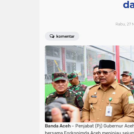
da
Rabu, 27 
komentar
Banda Aceh
– Penjabat (Pj) Gubernur Aceh, 
bersama Forkopimda Aceh meninjau seju