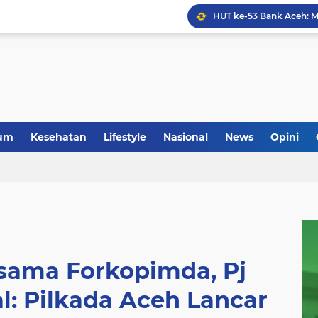
Anggota Koramil 05/Mes
um
Kesehatan
Lifestyle
Nasional
News
Opini
rsama Forkopimda, Pj
l: Pilkada Aceh Lancar