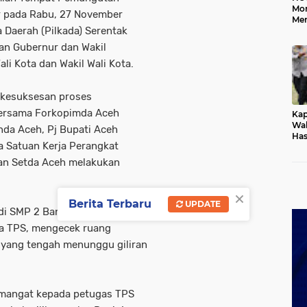
Mo
r pada Rabu, 27 November
Me
Daerah (Pilkada) Serentak
Me
Keb
han Gubernur dan Wakil
ali Kota dan Wakil Wali Kota.
 kesuksesan proses
bersama Forkopimda Aceh
Kap
Wak
nda Aceh, Pj Bupati Aceh
Has
a Satuan Kerja Perangkat
Rek
Pas
ngan Setda Aceh melakukan
Ken
×
Berita Terbaru
UPDATE
di SMP 2 Banda Aceh. Di sana,
ea TPS, mengecek ruang
 yang tengah menunggu giliran
emangat kepada petugas TPS