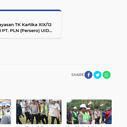
asan TK Kartika XIX/12
 PT. PLN (Persero) UID
Anak"
SHARE