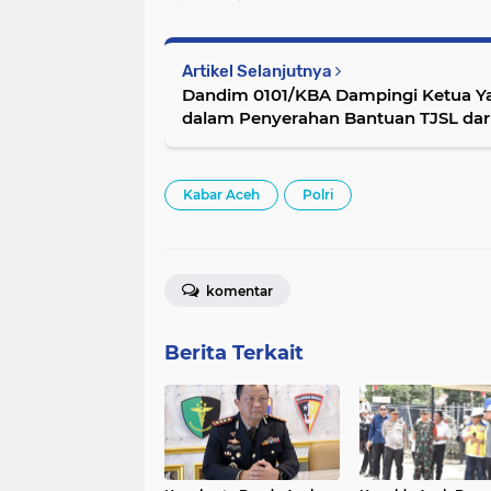
Artikel Selanjutnya
Dandim 0101/KBA Dampingi Ketua Yay
dalam Penyerahan Bantuan TJSL dari
Aceh di Program "Srikandi Sahabat 
Kabar Aceh
Polri
komentar
Berita Terkait