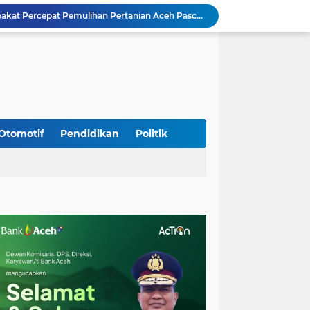
Mualem dan Mentan Sepakat Percepat Pemulihan Pertanian Aceh Pascabencana
Rp 2,5 Triliun Dana Kementan untuk Bencana, Pemerintah Aceh kelola Rp 9,7 M
Meriahkan HUT Ke-81 Kemerdekaan RI, Polda Aceh Gelar Lomba Memasak Nasi Goreng dan Aneka Minuman
Babinsa Simpang Tiga Monitoring Harga Sembako, Pastikan Stabilitas dan Ketersediaan Bahan Pokok
Babinsa Lembah Seulawah Perkuat Sinergi dengan Tenaga Pendidik, Tekankan Pencegahan Kenakalan Remaja dan Bahaya Narkoba
Perkuat Kamtibmas, Babinsa Kuta Cot Glie Aktif Komsos Ajak Warga Jaga Ketertiban Desa
Kodim 0108/Agara Bersama Warga Gotong Royong percepat pembangunan Jembatan Gantung di Desa Gulo Aceh Tenggara
Babinsa Sukamakmur Tanamkan Semangat Belajar, Hadir Langsung di SMAN 1 untuk Motivasi Siswa
Otomotif
Pendidikan
Politik
Jaga Stabilitas Wilayah, Koramil Montasik Intensifkan Patroli Keamanan di Desa Binaan
Kodim 0108/Agara terus kebut pembangunan jembatan Gantung di Ds. Kumbang Jaya, Aceh Tenggara