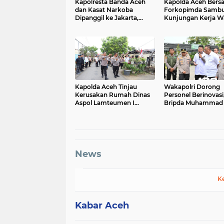
Kapolresta Banda Aceh
Kapolda Aceh Bers
dan Kasat Narkoba
Forkopimda Sambu
Dipanggil ke Jakarta,
Kunjungan Kerja Wa
Polda Aceh Tunjuk Plt
Presiden RI di Kab
Bireuen
Kapolda Aceh Tinjau
Wakapolri Dorong
Kerusakan Rumah Dinas
Personel Berinovasi
Aspol Lamteumen I
Bripda Muhammad 
Akibat Angin Kencang
Aulia Jadi Contoh N
Disertai Hujan
News
K
Kabar Aceh