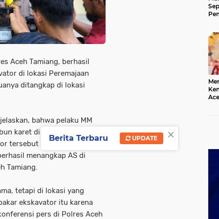
Sep
Pem
Ace
res Aceh Tamiang, berhasil
tor di lokasi Peremajaan
Mer
anya ditangkap di lokasi
Kem
Ace
Mem
da
jelaskan, bahwa pelaku MM
×
ebun karet di Kecamatan
Berita Terbaru
UPDATE
r tersebut bersama rekannya,
 berhasil menangkap AS di
h Tamiang.
ma, tetapi di lokasi yang
akar ekskavator itu karena
m konferensi pers di Polres Aceh