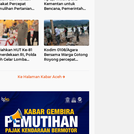
akat Percepat
Kementan untuk
ulihan Pertanian
Bencana, Pemerintah
h Pascabencana
Aceh kelola Rp 9,7 M
iahkan HUT Ke-81
Kodim 0108/Agara
erdekaan RI, Polda
Bersama Warga Gotong
h Gelar Lomba
Royong percepat
asak Nasi Goreng
pembangunan
n Aneka Minuman
Jembatan Gantung di
Desa Gulo Aceh
Ke Halaman Kabar Aceh
Tenggara