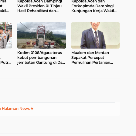
ama
Kapolda Aceh Dampingi
Kapolda Aceh dan
t
Wakil Presiden RI Tinjau
Forkopimda Dampingi
kil
Hasil Rehabilitasi dan
Kunjungan Kerja Wakil
upaten
Rekonstruksi
Presiden RI Gibran
Pascabencana di Desa
Rakabuming Raka di
Kendawi, Gayo Lues
Aceh Tengah
Kodim 0108/Agara terus
Mualem dan Mentan
,
kebut pembangunan
Sepakat Percepat
Putra
jembatan Gantung di Ds.
Pemulihan Pertanian
yata
Kumbang Jaya, Aceh
Aceh Pascabencana
Tenggara
e Halaman News