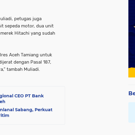
liadi, petugas juga
t sepeda motor, dua unit
r merek Hitachi yang sudah
olres Aceh Tamiang untuk
ijerat dengan Pasal 187,
,” tambah Muliadi.
Be
egional CEO PT Bank
ceh
nlanal Sabang, Perkuat
itim