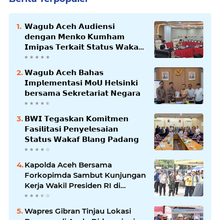
𝗪𝗮𝗴𝘂𝗯 𝗔𝗰𝗲𝗵 𝗔𝘂𝗱𝗶𝗲𝗻𝘀𝗶
𝗱𝗲𝗻𝗴𝗮𝗻 𝗠𝗲𝗻𝗸𝗼 𝗞𝘂𝗺𝗵𝗮𝗺
𝗜𝗺𝗶𝗽𝗮𝘀 𝗧𝗲𝗿𝗸𝗮𝗶𝘁 𝗦𝘁𝗮𝘁𝘂𝘀 𝗪𝗮𝗸𝗮𝗳
𝗕𝗹𝗮𝗻𝗴𝗽𝗮𝗱𝗮𝗻𝗴
𝗪𝗮𝗴𝘂𝗯 𝗔𝗰𝗲𝗵 𝗕𝗮𝗵𝗮𝘀
𝗜𝗺𝗽𝗹𝗲𝗺𝗲𝗻𝘁𝗮𝘀𝗶 𝗠𝗼𝗨 𝗛𝗲𝗹𝘀𝗶𝗻𝗸𝗶
𝗯𝗲𝗿𝘀𝗮𝗺𝗮 𝗦𝗲𝗸𝗿𝗲𝘁𝗮𝗿𝗶𝗮𝘁 𝗡𝗲𝗴𝗮𝗿𝗮
𝗕𝗪𝗜 𝗧𝗲𝗴𝗮𝘀𝗸𝗮𝗻 𝗞𝗼𝗺𝗶𝘁𝗺𝗲𝗻
𝗙𝗮𝘀𝗶𝗹𝗶𝘁𝗮𝘀𝗶 𝗣𝗲𝗻𝘆𝗲𝗹𝗲𝘀𝗮𝗶𝗮𝗻
𝗦𝘁𝗮𝘁𝘂𝘀 𝗪𝗮𝗸𝗮𝗳 𝗕𝗹𝗮𝗻𝗴 𝗣𝗮𝗱𝗮𝗻𝗴
Kapolda Aceh Bersama
Forkopimda Sambut Kunjungan
Kerja Wakil Presiden RI di
Kabupaten Bireuen
Wapres Gibran Tinjau Lokasi