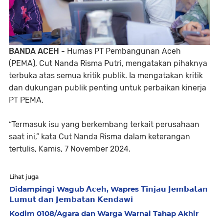
BANDA ACEH -
Humas PT Pembangunan Aceh
(PEMA), Cut Nanda Risma Putri, mengatakan pihaknya
terbuka atas semua kritik publik. Ia mengatakan kritik
dan dukungan publik penting untuk perbaikan kinerja
PT PEMA.
“Termasuk isu yang berkembang terkait perusahaan
saat ini,” kata Cut Nanda Risma dalam keterangan
tertulis, Kamis, 7 November 2024.
Lihat juga
Didampingi Wagub 𝗔𝗰𝗲𝗵, Wapres 𝗧𝗶𝗻𝗷𝗮𝘂 𝗝𝗲𝗺𝗯𝗮𝘁𝗮𝗻
𝗟𝘂𝗺𝘂𝘁 𝗱𝗮𝗻 𝗝𝗲𝗺𝗯𝗮𝘁𝗮𝗻 𝗞𝗲𝗻𝗱𝗮𝘄𝗶
Kodim 0108/Agara dan Warga Warnai Tahap Akhir