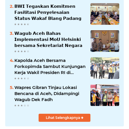
𝗕𝗪𝗜 𝗧𝗲𝗴𝗮𝘀𝗸𝗮𝗻 𝗞𝗼𝗺𝗶𝘁𝗺𝗲𝗻
𝗙𝗮𝘀𝗶𝗹𝗶𝘁𝗮𝘀𝗶 𝗣𝗲𝗻𝘆𝗲𝗹𝗲𝘀𝗮𝗶𝗮𝗻
𝗦𝘁𝗮𝘁𝘂𝘀 𝗪𝗮𝗸𝗮𝗳 𝗕𝗹𝗮𝗻𝗴 𝗣𝗮𝗱𝗮𝗻𝗴
𝗪𝗮𝗴𝘂𝗯 𝗔𝗰𝗲𝗵 𝗕𝗮𝗵𝗮𝘀
𝗜𝗺𝗽𝗹𝗲𝗺𝗲𝗻𝘁𝗮𝘀𝗶 𝗠𝗼𝗨 𝗛𝗲𝗹𝘀𝗶𝗻𝗸𝗶
𝗯𝗲𝗿𝘀𝗮𝗺𝗮 𝗦𝗲𝗸𝗿𝗲𝘁𝗮𝗿𝗶𝗮𝘁 𝗡𝗲𝗴𝗮𝗿𝗮
Kapolda Aceh Bersama
Forkopimda Sambut Kunjungan
Kerja Wakil Presiden RI di
Kabupaten Bireuen
Wapres Gibran Tinjau Lokasi
Bencana di Aceh, Didampingi
Wagub Dek Fadh
Lihat Selengkapnya