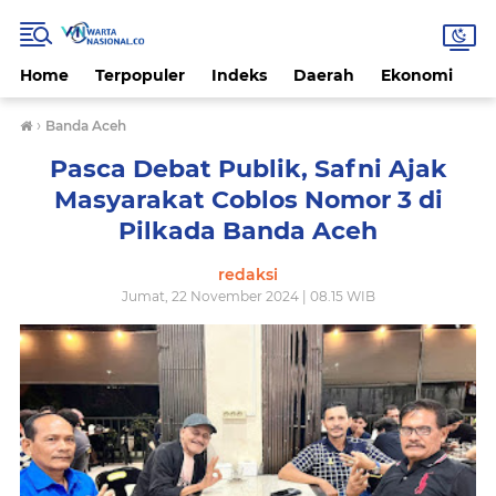
Home
Terpopuler
Indeks
Daerah
Ekonomi
H
›
Banda Aceh
Pasca Debat Publik, Safni Ajak
Masyarakat Coblos Nomor 3 di
Pilkada Banda Aceh
redaksi
Jumat, 22 November 2024 | 08.15 WIB