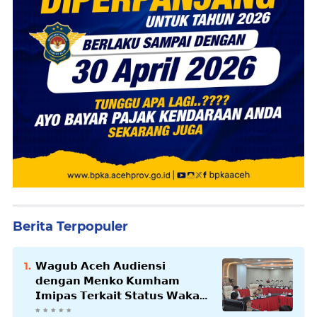
Berita Terpopuler
𝗪𝗮𝗴𝘂𝗯 𝗔𝗰𝗲𝗵 𝗔𝘂𝗱𝗶𝗲𝗻𝘀𝗶
𝗱𝗲𝗻𝗴𝗮𝗻 𝗠𝗲𝗻𝗸𝗼 𝗞𝘂𝗺𝗵𝗮𝗺
𝗜𝗺𝗶𝗽𝗮𝘀 𝗧𝗲𝗿𝗸𝗮𝗶𝘁 𝗦𝘁𝗮𝘁𝘂𝘀 𝗪𝗮𝗸𝗮𝗳
𝗕𝗹𝗮𝗻𝗴𝗽𝗮𝗱𝗮𝗻𝗴