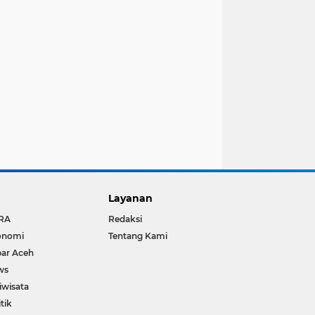
Layanan
RA
Redaksi
onomi
Tentang Kami
ar Aceh
ws
iwisata
itik