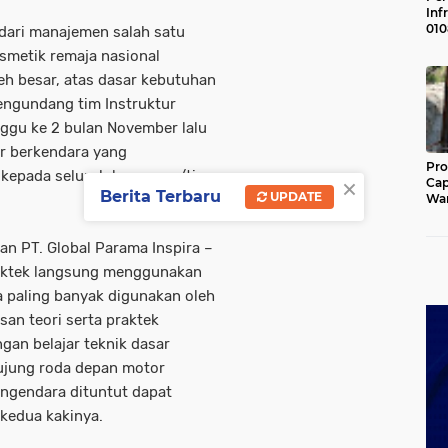
Inf
010
 dari manajemen salah satu
War
smetik remaja nasional
Pen
Gan
ceh besar, atas dasar kebutuhan
Ger
ngundang tim Instruktur
nggu ke 2 bulan November lalu
ir berkendara yang
Pr
 kepada seluruh karyawan/ti
×
Cap
Berita Terbaru
UPDATE
War
Pen
Jem
Mel
an PT. Global Parama Inspira –
praktek langsung menggunakan
paling banyak digunakan oleh
san teori serta praktek
ngan belajar teknik dasar
ujung roda depan motor
engendara dituntut dapat
kedua kakinya.