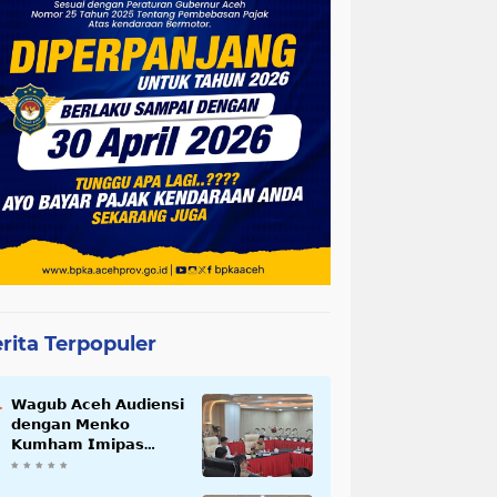
rita Terpopuler
𝗪𝗮𝗴𝘂𝗯 𝗔𝗰𝗲𝗵 𝗔𝘂𝗱𝗶𝗲𝗻𝘀𝗶
𝗱𝗲𝗻𝗴𝗮𝗻 𝗠𝗲𝗻𝗸𝗼
𝗞𝘂𝗺𝗵𝗮𝗺 𝗜𝗺𝗶𝗽𝗮𝘀
𝗧𝗲𝗿𝗸𝗮𝗶𝘁 𝗦𝘁𝗮𝘁𝘂𝘀 𝗪𝗮𝗸𝗮𝗳
𝗕𝗹𝗮𝗻𝗴𝗽𝗮𝗱𝗮𝗻𝗴