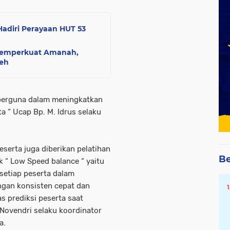
Hadiri Perayaan HUT 53
Memperkuat Amanah,
eh
 berguna dalam meningkatkan
 “ Ucap Bp. M. Idrus selaku
eserta juga diberikan pelatihan
Be
 “ Low Speed balance “ yaitu
etiap peserta dalam
ngan konsisten cepat dan
as prediksi peserta saat
a Novendri selaku koordinator
a.