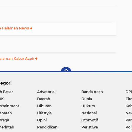
Aceh Tenggara
e Halaman News
alaman Kabar Aceh
egori
h Besar
Advetorial
Banda Aceh
DP
RK
Daerah
Dunia
Ek
ertainment
Hiburan
Hukum
Kab
ehatan
Lifestyle
Nasional
Ne
hraga
Opini
Otomotif
Par
erintah
Pendidikan
Peristiwa
Pol