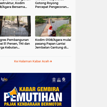
rastruktur, Kodim
Gotong Royong
8/Agara Bersama
Percepat Pengecoran
ga Lanjutkan
Lantai Jembatan Beton
gerjaan Jembatan
di Desa Bunga Melur
tung di Lawe Ger
Aceh Tenggara
, Aceh Tenggara
ogres Pembangunan
Kodim 0108/Agara mulai
ai 51 Persen, TNI dan
pasang Papan Lantai
ga Kebutan
Jembatan Gantung di
gecoran Lantai
Kuta Ujung Agara
batan di Bunga
ur
Ke Halaman Kabar Aceh