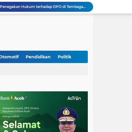
Tim Gabungan Lakukan Penegakan Hukum terhadap DPO di Tembagapura
Percepat Pembangunan Infrastruktur, Kodim 0108/Agara Bersama Warga Lanjutkan Pengerjaan Jembatan Gantung di Lawe Ger Ger, Aceh Tenggara
TNI dan Masyarakat Gotong Royong Percepat Pengecoran Lantai Jembatan Beton di Desa Bunga Melur Aceh Tenggara
Polri: Sertifikat Prestasi Nasional Hingga Internasional Tetap Ikuti Tahapan Seleksi Rekrutmen Polri
Progres Pembangunan Capai 51 Persen, TNI dan Warga Kebutan Pengecoran Lantai Jembatan di Bunga Melur
Sambangi Pedagang Pinang, Babinsa Reuhat Tuha Pererat Silaturahmi dengan Warga
Jalin Keakraban dengan Warga, Babinsa Leung Ie Perkuat Komunikasi di Wilayah Binaan
Hadiri Persami di Buengcala, Danramil Kuta Baro Dorong Semangat Kebersamaan Generasi Muda
Otomotif
Pendidikan
Politik
Rumah Warga Diterpa Angin Kencang, Babinsa Meunasah Lhok Dampingi Penyaluran Bantuan Masa Panik
AHM Kalibrasi Kompetensi Instruktur Safety Riding Terbaik se-Indonesia, Capella Raih Banyak Kategori Juara