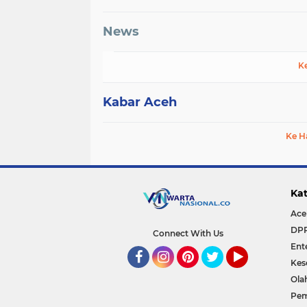
News
K
Kabar Aceh
Ke H
Kat
Ace
DP
Connect With Us
Ent
Kes
Facebook
Instagram
Pinterest
Twitter
YouTube
Ola
Pem