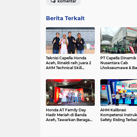
komentar
Berita Terkait
Teknisi Capella Honda
PT Capella Dinamik
Aceh, Rinaldi raih juara 2
Nusantara Cab
AHM Technical Skill
Lhokseumawe & Ba
Contest 2026
Sakti Gelar Commu
Gathering Bersama 
Ojek Online Grab
Lhokseumawe
Honda AT Family Day
AHM Kalibrasi
Hadir Meriah di Banda
Kompetensi Instruk
Aceh, Tawarkan Beragam
Safety Riding Terbai
Aktivitas Seru dan Promo
Indonesia, Capella 
Menarik
Banyak Kategori Ju