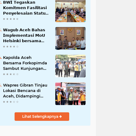
𝗕𝗪𝗜 𝗧𝗲𝗴𝗮𝘀𝗸𝗮𝗻
𝗞𝗼𝗺𝗶𝘁𝗺𝗲𝗻 𝗙𝗮𝘀𝗶𝗹𝗶𝘁𝗮𝘀𝗶
𝗣𝗲𝗻𝘆𝗲𝗹𝗲𝘀𝗮𝗶𝗮𝗻 𝗦𝘁𝗮𝘁𝘂𝘀
𝗪𝗮𝗸𝗮𝗳 𝗕𝗹𝗮𝗻𝗴 𝗣𝗮𝗱𝗮𝗻𝗴
𝗪𝗮𝗴𝘂𝗯 𝗔𝗰𝗲𝗵 𝗕𝗮𝗵𝗮𝘀
𝗜𝗺𝗽𝗹𝗲𝗺𝗲𝗻𝘁𝗮𝘀𝗶 𝗠𝗼𝗨
𝗛𝗲𝗹𝘀𝗶𝗻𝗸𝗶 𝗯𝗲𝗿𝘀𝗮𝗺𝗮
𝗦𝗲𝗸𝗿𝗲𝘁𝗮𝗿𝗶𝗮𝘁 𝗡𝗲𝗴𝗮𝗿𝗮
Kapolda Aceh
Bersama Forkopimda
Sambut Kunjungan
Kerja Wakil Presiden
RI di Kabupaten
Bireuen
Wapres Gibran Tinjau
Lokasi Bencana di
Aceh, Didampingi
Wagub Dek Fadh
Lihat Selengkapnya