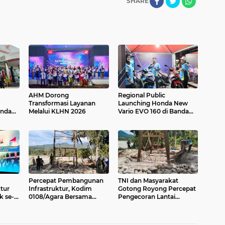
SHARE
AHM Dorong
Regional Public
Transformasi Layanan
Launching Honda New
nda
Melalui KLHN 2026
Vario EVO 160 di Banda
nity
Aceh Berlangsung Meriah,
Mitra
Hadirkan Beragam
Aktivitas Menarik untuk
Masyarakat
Percepat Pembangunan
TNI dan Masyarakat
tur
Infrastruktur, Kodim
Gotong Royong Percepat
k se-
0108/Agara Bersama
Pengecoran Lantai
Raih
Warga Lanjutkan
Jembatan Beton di Desa
ara
Pengerjaan Jembatan
Bunga Melur Aceh
Gantung di Lawe Ger Ger,
Tenggara