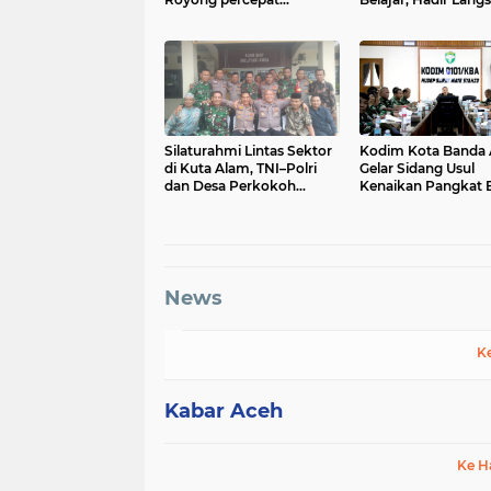
pembangunan Jembatan
SMAN 1 untuk Motiv
Gantung di Desa Gulo
Siswa
Aceh Tenggara
Silaturahmi Lintas Sektor
Kodim Kota Banda
di Kuta Alam, TNI–Polri
Gelar Sidang Usul
dan Desa Perkokoh
Kenaikan Pangkat B
Kebersamaan
dan Tamtama Perio
April 2027
News
K
Kabar Aceh
Ke H