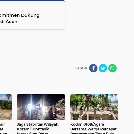
 komitmen Dukung
di Aceh
SHARE
mur
Jaga Stabilitas Wilayah,
Kodim 0108/Agara
at
Koramil Montasik
Bersama Warga Percepat
sung di
Intensifkan Patroli
Pemasangan Tiang Pylon