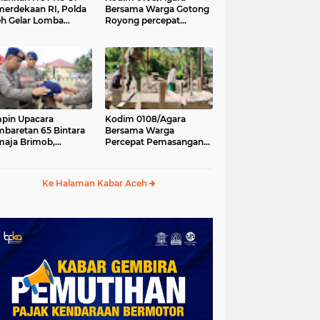
erdekaan RI, Polda
Bersama Warga Gotong
h Gelar Lomba
Royong percepat
asak Nasi Goreng
pembangunan
n Aneka Minuman
Jembatan Gantung di
Desa Gulo Aceh
Tenggara
pin Upacara
Kodim 0108/Agara
baretan 65 Bintara
Bersama Warga
aja Brimob,
Percepat Pemasangan
olda Aceh: Baret
Tiang Pylon Jembatan
lah Simbol
Gantung di Desa Lawe
hormatan
Ger-Ger Aceh Tenggara
Ke Halaman Kabar Aceh