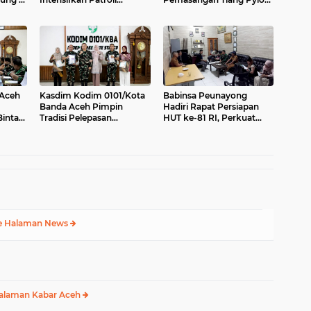
asi
Keamanan di Desa Binaan
Jembatan Gantung di
Desa Lawe Ger-Ger Aceh
Tenggara
 Aceh
Kasdim Kodim 0101/Kota
Babinsa Peunayong
Banda Aceh Pimpin
Hadiri Rapat Persiapan
intara
Tradisi Pelepasan
HUT ke-81 RI, Perkuat
de 1
Personel Pindah Satuan
Sinergi Sukseskan
Perayaan Kemerdekaan
e Halaman News
alaman Kabar Aceh