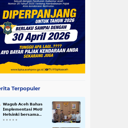
rita Terpopuler
𝗪𝗮𝗴𝘂𝗯 𝗔𝗰𝗲𝗵 𝗕𝗮𝗵𝗮𝘀
𝗜𝗺𝗽𝗹𝗲𝗺𝗲𝗻𝘁𝗮𝘀𝗶 𝗠𝗼𝗨
𝗛𝗲𝗹𝘀𝗶𝗻𝗸𝗶 𝗯𝗲𝗿𝘀𝗮𝗺𝗮
𝗦𝗲𝗸𝗿𝗲𝘁𝗮𝗿𝗶𝗮𝘁 𝗡𝗲𝗴𝗮𝗿𝗮