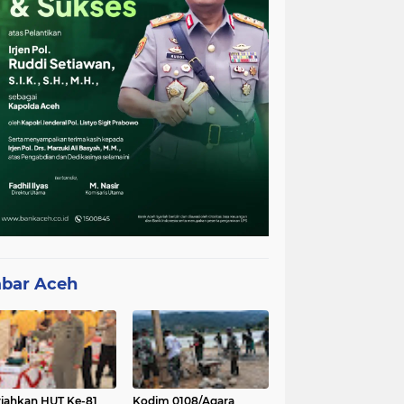
bar Aceh
iahkan HUT Ke-81
Kodim 0108/Agara