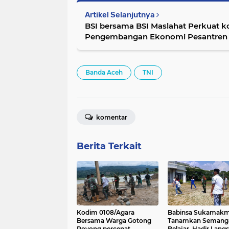
Artikel Selanjutnya
BSI bersama BSI Maslahat Perkuat
Pengembangan Ekonomi Pesantren 
Banda Aceh
TNI
komentar
Berita Terkait
Kodim 0108/Agara
Babinsa Sukamak
Bersama Warga Gotong
Tanamkan Semang
Royong percepat
Belajar, Hadir Lang