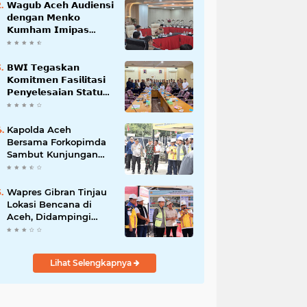
𝗪𝗮𝗴𝘂𝗯 𝗔𝗰𝗲𝗵 𝗔𝘂𝗱𝗶𝗲𝗻𝘀𝗶
𝗱𝗲𝗻𝗴𝗮𝗻 𝗠𝗲𝗻𝗸𝗼
𝗞𝘂𝗺𝗵𝗮𝗺 𝗜𝗺𝗶𝗽𝗮𝘀
𝗧𝗲𝗿𝗸𝗮𝗶𝘁 𝗦𝘁𝗮𝘁𝘂𝘀 𝗪𝗮𝗸𝗮𝗳
𝗕𝗹𝗮𝗻𝗴𝗽𝗮𝗱𝗮𝗻𝗴
𝗕𝗪𝗜 𝗧𝗲𝗴𝗮𝘀𝗸𝗮𝗻
𝗞𝗼𝗺𝗶𝘁𝗺𝗲𝗻 𝗙𝗮𝘀𝗶𝗹𝗶𝘁𝗮𝘀𝗶
𝗣𝗲𝗻𝘆𝗲𝗹𝗲𝘀𝗮𝗶𝗮𝗻 𝗦𝘁𝗮𝘁𝘂𝘀
𝗪𝗮𝗸𝗮𝗳 𝗕𝗹𝗮𝗻𝗴 𝗣𝗮𝗱𝗮𝗻𝗴
Kapolda Aceh
Bersama Forkopimda
Sambut Kunjungan
Kerja Wakil Presiden
RI di Kabupaten
Bireuen
Wapres Gibran Tinjau
Lokasi Bencana di
Aceh, Didampingi
Wagub Dek Fadh
Lihat Selengkapnya