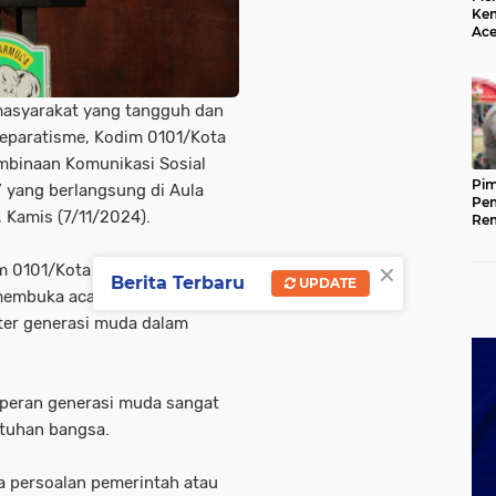
Kem
Ace
Mem
da
asyarakat yang tangguh dan
eparatisme, Kodim 0101/Kota
mbinaan Komunikasi Sosial
Pim
 yang berlangsung di Aula
Pem
 Kamis (7/11/2024).
Rem
Kap
Ada
×
im 0101/Kota Banda Aceh,
Ke
Berita Terbaru
UPDATE
g membuka acara dengan pesan
er generasi muda dalam
eran generasi muda sangat
tuhan bangsa.
a persoalan pemerintah atau