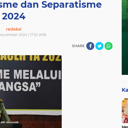
isme dan Separatisme
2024
redaksi
November 2024 | 17.52 WIB
SHARE
Ka
Mer