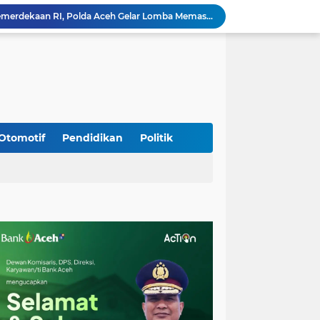
Meriahkan HUT Ke-81 Kemerdekaan RI, Polda Aceh Gelar Lomba Memasak Nasi Goreng dan Aneka Minuman
Babinsa Simpang Tiga Monitoring Harga Sembako, Pastikan Stabilitas dan Ketersediaan Bahan Pokok
Babinsa Lembah Seulawah Perkuat Sinergi dengan Tenaga Pendidik, Tekankan Pencegahan Kenakalan Remaja dan Bahaya Narkoba
Perkuat Kamtibmas, Babinsa Kuta Cot Glie Aktif Komsos Ajak Warga Jaga Ketertiban Desa
Kodim 0108/Agara Bersama Warga Gotong Royong percepat pembangunan Jembatan Gantung di Desa Gulo Aceh Tenggara
Babinsa Sukamakmur Tanamkan Semangat Belajar, Hadir Langsung di SMAN 1 untuk Motivasi Siswa
Jaga Stabilitas Wilayah, Koramil Montasik Intensifkan Patroli Keamanan di Desa Binaan
Pimpin Upacara Pembaretan 65 Bintara Remaja Brimob, Kapolda Aceh: Baret Adalah Simbol Kehormatan
Otomotif
Pendidikan
Politik
Kodim 0108/Agara Bersama Warga Percepat Pemasangan Tiang Pylon Jembatan Gantung di Desa Lawe Ger-Ger Aceh Tenggara
Rp 2,5 Triliun Dana Kementan untuk Bencana, Pemerintah Aceh kelola Rp 9,7 M