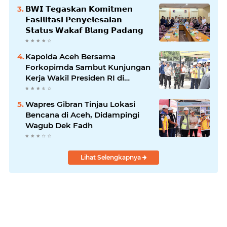
𝗕𝗪𝗜 𝗧𝗲𝗴𝗮𝘀𝗸𝗮𝗻 𝗞𝗼𝗺𝗶𝘁𝗺𝗲𝗻
𝗙𝗮𝘀𝗶𝗹𝗶𝘁𝗮𝘀𝗶 𝗣𝗲𝗻𝘆𝗲𝗹𝗲𝘀𝗮𝗶𝗮𝗻
𝗦𝘁𝗮𝘁𝘂𝘀 𝗪𝗮𝗸𝗮𝗳 𝗕𝗹𝗮𝗻𝗴 𝗣𝗮𝗱𝗮𝗻𝗴
Kapolda Aceh Bersama
Forkopimda Sambut Kunjungan
Kerja Wakil Presiden RI di
Kabupaten Bireuen
Wapres Gibran Tinjau Lokasi
Bencana di Aceh, Didampingi
Wagub Dek Fadh
Lihat Selengkapnya