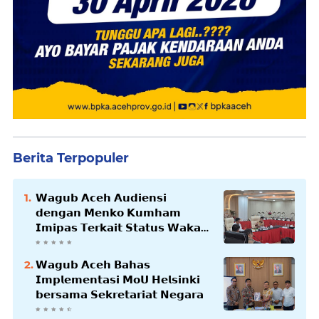
Berita Terpopuler
𝗪𝗮𝗴𝘂𝗯 𝗔𝗰𝗲𝗵 𝗔𝘂𝗱𝗶𝗲𝗻𝘀𝗶
𝗱𝗲𝗻𝗴𝗮𝗻 𝗠𝗲𝗻𝗸𝗼 𝗞𝘂𝗺𝗵𝗮𝗺
𝗜𝗺𝗶𝗽𝗮𝘀 𝗧𝗲𝗿𝗸𝗮𝗶𝘁 𝗦𝘁𝗮𝘁𝘂𝘀 𝗪𝗮𝗸𝗮𝗳
𝗕𝗹𝗮𝗻𝗴𝗽𝗮𝗱𝗮𝗻𝗴
𝗪𝗮𝗴𝘂𝗯 𝗔𝗰𝗲𝗵 𝗕𝗮𝗵𝗮𝘀
𝗜𝗺𝗽𝗹𝗲𝗺𝗲𝗻𝘁𝗮𝘀𝗶 𝗠𝗼𝗨 𝗛𝗲𝗹𝘀𝗶𝗻𝗸𝗶
𝗯𝗲𝗿𝘀𝗮𝗺𝗮 𝗦𝗲𝗸𝗿𝗲𝘁𝗮𝗿𝗶𝗮𝘁 𝗡𝗲𝗴𝗮𝗿𝗮