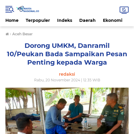
Home
Terpopuler
Indeks
Daerah
Ekonomi
H
›
Aceh Besar
Dorong UMKM, Danramil
10/Peukan Bada Sampaikan Pesan
Penting kepada Warga
redaksi
Rabu, 20 November 2024 | 12.35 WIB