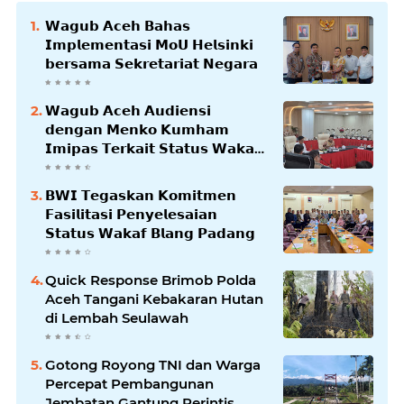
𝗪𝗮𝗴𝘂𝗯 𝗔𝗰𝗲𝗵 𝗕𝗮𝗵𝗮𝘀
𝗜𝗺𝗽𝗹𝗲𝗺𝗲𝗻𝘁𝗮𝘀𝗶 𝗠𝗼𝗨 𝗛𝗲𝗹𝘀𝗶𝗻𝗸𝗶
𝗯𝗲𝗿𝘀𝗮𝗺𝗮 𝗦𝗲𝗸𝗿𝗲𝘁𝗮𝗿𝗶𝗮𝘁 𝗡𝗲𝗴𝗮𝗿𝗮
𝗪𝗮𝗴𝘂𝗯 𝗔𝗰𝗲𝗵 𝗔𝘂𝗱𝗶𝗲𝗻𝘀𝗶
𝗱𝗲𝗻𝗴𝗮𝗻 𝗠𝗲𝗻𝗸𝗼 𝗞𝘂𝗺𝗵𝗮𝗺
𝗜𝗺𝗶𝗽𝗮𝘀 𝗧𝗲𝗿𝗸𝗮𝗶𝘁 𝗦𝘁𝗮𝘁𝘂𝘀 𝗪𝗮𝗸𝗮𝗳
𝗕𝗹𝗮𝗻𝗴𝗽𝗮𝗱𝗮𝗻𝗴
𝗕𝗪𝗜 𝗧𝗲𝗴𝗮𝘀𝗸𝗮𝗻 𝗞𝗼𝗺𝗶𝘁𝗺𝗲𝗻
𝗙𝗮𝘀𝗶𝗹𝗶𝘁𝗮𝘀𝗶 𝗣𝗲𝗻𝘆𝗲𝗹𝗲𝘀𝗮𝗶𝗮𝗻
𝗦𝘁𝗮𝘁𝘂𝘀 𝗪𝗮𝗸𝗮𝗳 𝗕𝗹𝗮𝗻𝗴 𝗣𝗮𝗱𝗮𝗻𝗴
Quick Response Brimob Polda
Aceh Tangani Kebakaran Hutan
di Lembah Seulawah
Gotong Royong TNI dan Warga
Percepat Pembangunan
Jembatan Gantung Perintis