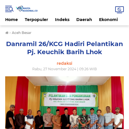
Home
Terpopuler
Indeks
Daerah
Ekonomi
H
›
Aceh Besar
Danramil 26/KCG Hadiri Pelantikan
Pj. Keuchik Barih Lhok
redaksi
Rabu, 27 November 2024 | 09.26 WIB