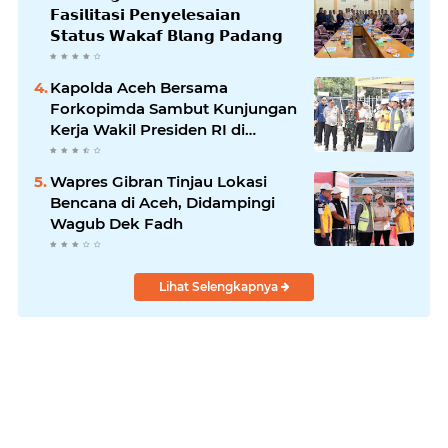
𝗙𝗮𝘀𝗶𝗹𝗶𝘁𝗮𝘀𝗶 𝗣𝗲𝗻𝘆𝗲𝗹𝗲𝘀𝗮𝗶𝗮𝗻
𝗦𝘁𝗮𝘁𝘂𝘀 𝗪𝗮𝗸𝗮𝗳 𝗕𝗹𝗮𝗻𝗴 𝗣𝗮𝗱𝗮𝗻𝗴
Kapolda Aceh Bersama
Forkopimda Sambut Kunjungan
Kerja Wakil Presiden RI di
Kabupaten Bireuen
Wapres Gibran Tinjau Lokasi
Bencana di Aceh, Didampingi
Wagub Dek Fadh
Lihat Selengkapnya