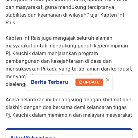
dan masyarakat, guna mendukung terciptanya
stabilitas dan keamanan di wilayah,” ujar Kapten Inf
Rais.
Kapten Inf Rais juga mengajak seluruh elemen
masyarakat untuk mendukung penuh kepemimpinan
Pj. Keuchik dalam menjalankan program
pembangunan dan kesejahteraan di desa dan
mensukseskan Pilkada yang tertib, aman dan kondusif,
menyambut pesta demokrasi yang akan
×
Berita Terbaru
UPDATE
diselenggarakan pada 27 November 2024.
Acara pelantikan ini berlangsung dengan khidmat dan
diakhiri dengan doa bersama demi kelancaran tugas
Pj. Keuchik dalam memimpin dan melayani masyarakat
Artikel Selanjutnya