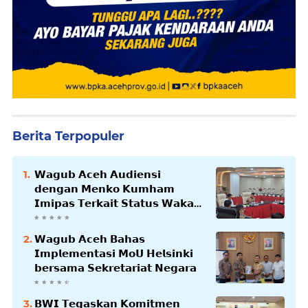
Berita Terpopuler
𝗪𝗮𝗴𝘂𝗯 𝗔𝗰𝗲𝗵 𝗔𝘂𝗱𝗶𝗲𝗻𝘀𝗶
𝗱𝗲𝗻𝗴𝗮𝗻 𝗠𝗲𝗻𝗸𝗼 𝗞𝘂𝗺𝗵𝗮𝗺
𝗜𝗺𝗶𝗽𝗮𝘀 𝗧𝗲𝗿𝗸𝗮𝗶𝘁 𝗦𝘁𝗮𝘁𝘂𝘀 𝗪𝗮𝗸𝗮𝗳
𝗕𝗹𝗮𝗻𝗴𝗽𝗮𝗱𝗮𝗻𝗴
𝗪𝗮𝗴𝘂𝗯 𝗔𝗰𝗲𝗵 𝗕𝗮𝗵𝗮𝘀
𝗜𝗺𝗽𝗹𝗲𝗺𝗲𝗻𝘁𝗮𝘀𝗶 𝗠𝗼𝗨 𝗛𝗲𝗹𝘀𝗶𝗻𝗸𝗶
𝗯𝗲𝗿𝘀𝗮𝗺𝗮 𝗦𝗲𝗸𝗿𝗲𝘁𝗮𝗿𝗶𝗮𝘁 𝗡𝗲𝗴𝗮𝗿𝗮
𝗕𝗪𝗜 𝗧𝗲𝗴𝗮𝘀𝗸𝗮𝗻 𝗞𝗼𝗺𝗶𝘁𝗺𝗲𝗻