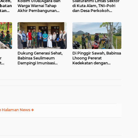
𝗰𝗲𝗵,
Kodim 0108/Agara dan
Silaturahmi Lintas Sektor
𝗮𝘁𝗮𝗻
Warga Warnai Tahap
di Kuta Alam, TNI–Polri
𝘁𝗮𝗻
Akhir Pembangunan
dan Desa Perkokoh
Jembatan Gantung di
Kebersamaan
Ketambe Aceh Tenggara
Dukung Generasi Sehat,
Di Pinggir Sawah, Babinsa
r
Babinsa Seulimeum
Lhoong Pererat
t
Dampingi Imunisasi
Kedekatan dengan
Campak di Tanoh Abee
Masyarakat Desa Gle
Bruek
e Halaman News