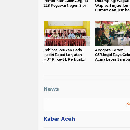
Pemerintah Aceh Angkat
Didampingi Wagub 𝗔
228 Pegawai Negeri Sipil
Wapres 𝗧𝗶𝗻𝗷𝗮𝘂 𝗝𝗲𝗺
𝗟𝘂𝗺𝘂𝘁 𝗱𝗮𝗻 𝗝𝗲𝗺𝗯𝗮
𝗞𝗲𝗻𝗱𝗮𝘄𝗶
Babinsa Peukan Bada
Anggota Koramil
Hadiri Rapat Lanjutan
05/Mesjid Raya Gela
HUT RI ke-81, Perkuat
Acara Lepas Sambu
Sinergi Lintas Sektor
Danramil
News
K
Kabar Aceh