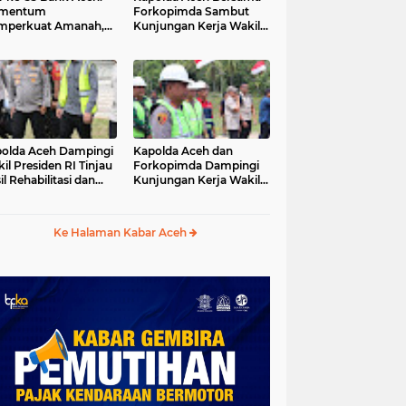
mentum
Forkopimda Sambut
mperkuat Amanah,
Kunjungan Kerja Wakil
numbuhkan
Presiden RI di
erkahan Bagi Aceh
Kabupaten Bireuen
olda Aceh Dampingi
Kapolda Aceh dan
il Presiden RI Tinjau
Forkopimda Dampingi
il Rehabilitasi dan
Kunjungan Kerja Wakil
onstruksi
Presiden RI Gibran
cabencana di Desa
Rakabuming Raka di
dawi, Gayo Lues
Aceh Tengah
Ke Halaman Kabar Aceh