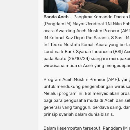
Banda Aceh
– Panglima Komando Daerah M
(Pangdam IM) Mayor Jenderal TNI Niko Fahr
acara Awarding Aceh Muslim Preneur (AMP
IM Kolonel Kav Depri Rio Saransi, S.Sos., 
Inf Teuku Mustafa Kamal. Acara yang ber
Landmark Bank Syariah Indonesia (BSI) Ace
pada Sabtu (26/10/24) siang ini merupakan
wirausaha muda di Aceh yang mengedepank
Program Aceh Muslim Preneur (AMP), yang d
untuk mendukung pengembangan wirausah
Melalui program ini, BSI menyediakan pro
bagi para pengusaha muda di Aceh dan se
generasi yang tangguh, berdaya saing, d
prinsip syariah dalam dunia bisnis.
Dalam kesempatan tersebut, Pangdam IM