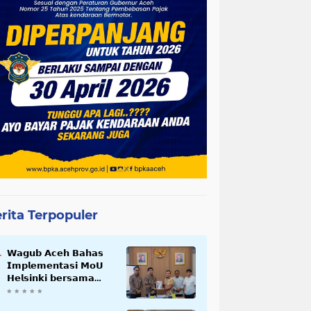
rita Terpopuler
𝗪𝗮𝗴𝘂𝗯 𝗔𝗰𝗲𝗵 𝗕𝗮𝗵𝗮𝘀
𝗜𝗺𝗽𝗹𝗲𝗺𝗲𝗻𝘁𝗮𝘀𝗶 𝗠𝗼𝗨
𝗛𝗲𝗹𝘀𝗶𝗻𝗸𝗶 𝗯𝗲𝗿𝘀𝗮𝗺𝗮
𝗦𝗲𝗸𝗿𝗲𝘁𝗮𝗿𝗶𝗮𝘁 𝗡𝗲𝗴𝗮𝗿𝗮