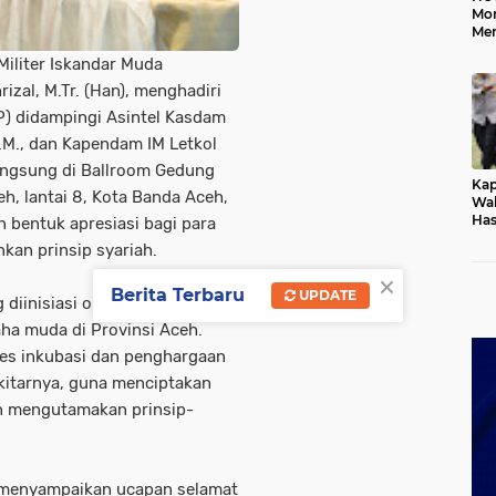
Mo
Me
Me
iliter Iskandar Muda
Keb
izal, M.Tr. (Han), menghadiri
) didampingi Asintel Kasdam
M.M., dan Kapendam IM Letkol
langsung di Ballroom Gedung
Kap
h, lantai 8, Kota Banda Aceh,
Wak
Has
 bentuk apresiasi bagi para
Rek
an prinsip syariah.
Pas
Ken
×
Berita Terbaru
UPDATE
iinisiasi oleh BSI, bertujuan
a muda di Provinsi Aceh.
ses inkubasi dan penghargaan
kitarnya, guna menciptakan
an mengutamakan prinsip-
 menyampaikan ucapan selamat