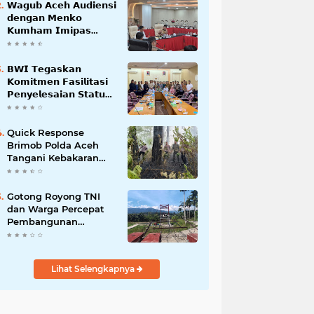
𝗪𝗮𝗴𝘂𝗯 𝗔𝗰𝗲𝗵 𝗔𝘂𝗱𝗶𝗲𝗻𝘀𝗶
𝗱𝗲𝗻𝗴𝗮𝗻 𝗠𝗲𝗻𝗸𝗼
𝗞𝘂𝗺𝗵𝗮𝗺 𝗜𝗺𝗶𝗽𝗮𝘀
𝗧𝗲𝗿𝗸𝗮𝗶𝘁 𝗦𝘁𝗮𝘁𝘂𝘀 𝗪𝗮𝗸𝗮𝗳
𝗕𝗹𝗮𝗻𝗴𝗽𝗮𝗱𝗮𝗻𝗴
𝗕𝗪𝗜 𝗧𝗲𝗴𝗮𝘀𝗸𝗮𝗻
𝗞𝗼𝗺𝗶𝘁𝗺𝗲𝗻 𝗙𝗮𝘀𝗶𝗹𝗶𝘁𝗮𝘀𝗶
𝗣𝗲𝗻𝘆𝗲𝗹𝗲𝘀𝗮𝗶𝗮𝗻 𝗦𝘁𝗮𝘁𝘂𝘀
𝗪𝗮𝗸𝗮𝗳 𝗕𝗹𝗮𝗻𝗴 𝗣𝗮𝗱𝗮𝗻𝗴
Quick Response
Brimob Polda Aceh
Tangani Kebakaran
Hutan di Lembah
Seulawah
Gotong Royong TNI
dan Warga Percepat
Pembangunan
Jembatan Gantung
Perintis Kuta Ujung
Aceh Tenggara
Lihat Selengkapnya