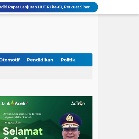
jid Raya Gelar Acara Lepas Sambut Danramil
Dukung Generasi Sehat, Babinsa Seulimeum Dampingi Imunisasi Campak di Tanoh Abee
Di Pinggir Sawah, Babinsa Lhoong Pererat Kedekatan dengan Masyarakat Desa Gle Bruek
Kapolda Aceh Bersama Forkopimda Sambut Kunjungan Kerja Wakil Presiden RI di Kabupaten Bireuen
Kapolda Aceh Dampingi Wakil Presiden RI Tinjau Hasil Rehabilitasi dan Rekonstruksi Pascabencana di Desa Kendawi, Gayo Lues
Kapolda Aceh dan Forkopimda Dampingi Kunjungan Kerja Wakil Presiden RI Gibran Rakabuming Raka di Aceh Tengah
Kak Na Promosi Wisata Surfing dan Hadiri Perayaan HUT 53 tahun BAS Simeulue
HUT ke-53 Bank Aceh: Momentum Memperkuat Amanah, Menumbuhkan Keberkahan Bagi Aceh
Otomotif
Pendidikan
Politik
Silaturahmi Lintas Sektor di Kuta Alam, TNI–Polri dan Desa Perkokoh Kebersamaan
Babinsa Peukan Bada Hadiri Rapat Lanjutan HUT RI ke-81, Perkuat Sinergi Lintas Sektor