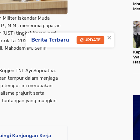
Mo
Me
Me
 Militer Iskandar Muda
Keb
I.P., M.M., menerima paparan
 (UST) tingkat Kompi dari
×
Berita Terbaru
UPDATE
uk Ta. 2024. Kegiatan ini
II, Makodam IM. Senin
Kap
Wak
Has
Rek
Brigjen TNI Ayi Supriatna,
Pas
Ken
apan tempur dalam menjaga
ap tempur ini merupakan
lisme prajurit serta
i tantangan yang mungkin
ingi Kunjungan Kerja