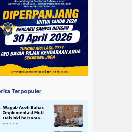
rita Terpopuler
𝗪𝗮𝗴𝘂𝗯 𝗔𝗰𝗲𝗵 𝗕𝗮𝗵𝗮𝘀
𝗜𝗺𝗽𝗹𝗲𝗺𝗲𝗻𝘁𝗮𝘀𝗶 𝗠𝗼𝗨
𝗛𝗲𝗹𝘀𝗶𝗻𝗸𝗶 𝗯𝗲𝗿𝘀𝗮𝗺𝗮
𝗦𝗲𝗸𝗿𝗲𝘁𝗮𝗿𝗶𝗮𝘁 𝗡𝗲𝗴𝗮𝗿𝗮