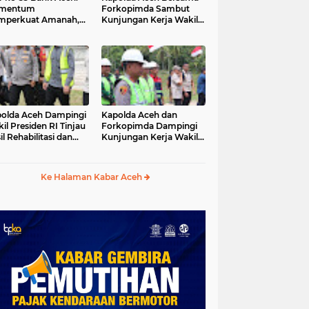
mentum
Forkopimda Sambut
mperkuat Amanah,
Kunjungan Kerja Wakil
numbuhkan
Presiden RI di
erkahan Bagi Aceh
Kabupaten Bireuen
olda Aceh Dampingi
Kapolda Aceh dan
il Presiden RI Tinjau
Forkopimda Dampingi
il Rehabilitasi dan
Kunjungan Kerja Wakil
onstruksi
Presiden RI Gibran
cabencana di Desa
Rakabuming Raka di
dawi, Gayo Lues
Aceh Tengah
Ke Halaman Kabar Aceh