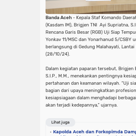
Banda Aceh
- Kepala Staf Komando Daerah
(Kasdam IM), Brigjen TNI Ayi Supriatna, S.
Rencana Garis Besar (RGB) Uji Siap Tempur
Yonkav 11/MSC dan Yonarhanud 5/CSBY unt
berlangsung di Gedung Malahayati, Lantai 
(28/10/24).
Dalam kegiatan paparan tersebut, Brigjen 
S.I.P., M.M., menekankan pentingnya kesi
pertahanan dan keamanan wilayah. “Uji si
bagian dari upaya meningkatkan profesiona
kesiapsiagaan dalam menghadapi berbaga
akan terjadi kedepannya,” ujarnya.
Lihat juga
Kapolda Aceh dan Forkopimda Damp