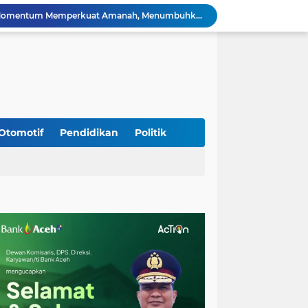
HUT ke-53 Bank Aceh: Momentum Memperkuat Amanah, Menumbuhkan Keberkahan Bagi Aceh
Silaturahmi Lintas Sektor di Kuta Alam, TNI–Polri dan Desa Perkokoh Kebersamaan
Babinsa Peukan Bada Hadiri Rapat Lanjutan HUT RI ke-81, Perkuat Sinergi Lintas Sektor
jid Raya Gelar Acara Lepas Sambut Danramil
Dukung Generasi Sehat, Babinsa Seulimeum Dampingi Imunisasi Campak di Tanoh Abee
Di Pinggir Sawah, Babinsa Lhoong Pererat Kedekatan dengan Masyarakat Desa Gle Bruek
Kapolda Aceh Bersama Forkopimda Sambut Kunjungan Kerja Wakil Presiden RI di Kabupaten Bireuen
Kapolda Aceh Dampingi Wakil Presiden RI Tinjau Hasil Rehabilitasi dan Rekonstruksi Pascabencana di Desa Kendawi, Gayo Lues
Otomotif
Pendidikan
Politik
Kapolda Aceh dan Forkopimda Dampingi Kunjungan Kerja Wakil Presiden RI Gibran Rakabuming Raka di Aceh Tengah
Kak Na Promosi Wisata Surfing dan Hadiri Perayaan HUT 53 tahun BAS Simeulue