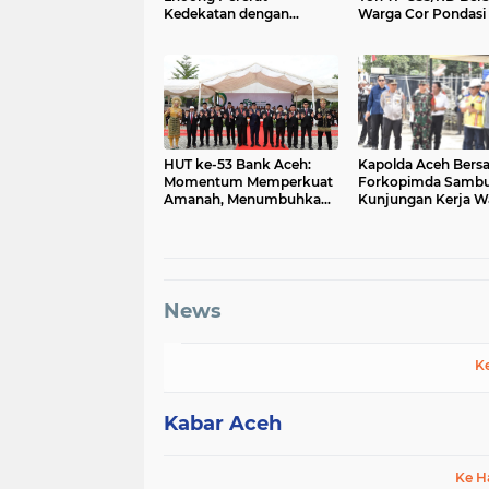
Kedekatan dengan
Warga Cor Pondasi
Masyarakat Desa Gle
Angkur Jembatan
Bruek
Gantung di Ds. Law
Ger, Aceh Tenggara
HUT ke-53 Bank Aceh:
Kapolda Aceh Bers
Momentum Memperkuat
Forkopimda Sambu
Amanah, Menumbuhkan
Kunjungan Kerja Wa
Keberkahan Bagi Aceh
Presiden RI di Kab
Bireuen
News
K
Kabar Aceh
Ke H