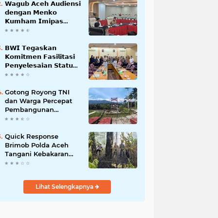
𝗪𝗮𝗴𝘂𝗯 𝗔𝗰𝗲𝗵 𝗔𝘂𝗱𝗶𝗲𝗻𝘀𝗶
𝗱𝗲𝗻𝗴𝗮𝗻 𝗠𝗲𝗻𝗸𝗼
𝗞𝘂𝗺𝗵𝗮𝗺 𝗜𝗺𝗶𝗽𝗮𝘀
𝗧𝗲𝗿𝗸𝗮𝗶𝘁 𝗦𝘁𝗮𝘁𝘂𝘀 𝗪𝗮𝗸𝗮𝗳
𝗕𝗹𝗮𝗻𝗴𝗽𝗮𝗱𝗮𝗻𝗴
𝗕𝗪𝗜 𝗧𝗲𝗴𝗮𝘀𝗸𝗮𝗻
𝗞𝗼𝗺𝗶𝘁𝗺𝗲𝗻 𝗙𝗮𝘀𝗶𝗹𝗶𝘁𝗮𝘀𝗶
𝗣𝗲𝗻𝘆𝗲𝗹𝗲𝘀𝗮𝗶𝗮𝗻 𝗦𝘁𝗮𝘁𝘂𝘀
𝗪𝗮𝗸𝗮𝗳 𝗕𝗹𝗮𝗻𝗴 𝗣𝗮𝗱𝗮𝗻𝗴
Gotong Royong TNI
dan Warga Percepat
Pembangunan
Jembatan Gantung
Perintis Kuta Ujung
Aceh Tenggara
Quick Response
Brimob Polda Aceh
Tangani Kebakaran
Hutan di Lembah
Seulawah
Lihat Selengkapnya