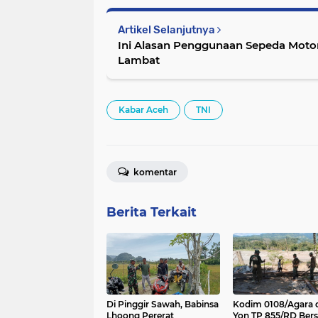
Artikel Selanjutnya
Ini Alasan Penggunaan Sepeda Motor
Lambat
Kabar Aceh
TNI
komentar
Berita Terkait
Di Pinggir Sawah, Babinsa
Kodim 0108/Agara 
Lhoong Pererat
Yon TP 855/RD Ber