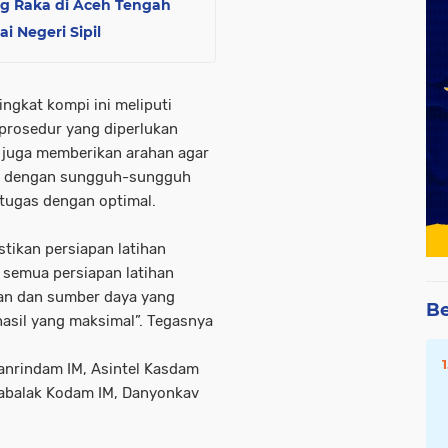
ng Raka di Aceh Tengah
 Negeri Sipil
ingkat kompi ini meliputi
n prosedur yang diperlukan
M juga memberikan arahan agar
han dengan sungguh-sungguh
tugas dengan optimal.
ikan persiapan latihan
n semua persiapan latihan
tan dan sumber daya yang
Be
asil yang maksimal”. Tegasnya
 Danrindam IM, Asintel Kasdam
Kabalak Kodam IM, Danyonkav