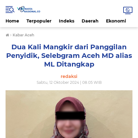
Home
Terpopuler
Indeks
Daerah
Ekonomi
H
›
Kabar Aceh
Dua Kali Mangkir dari Panggilan
Penyidik, Selebgram Aceh MD alias
ML Ditangkap
redaksi
Sabtu, 12 Oktober 2024 | 08.05 WIB