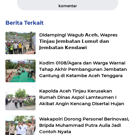
komentar
Berita Terkait
Didampingi Wagub 𝗔𝗰𝗲𝗵, Wapres
𝗧𝗶𝗻𝗷𝗮𝘂 𝗝𝗲𝗺𝗯𝗮𝘁𝗮𝗻 𝗟𝘂𝗺𝘂𝘁 𝗱𝗮𝗻
𝗝𝗲𝗺𝗯𝗮𝘁𝗮𝗻 𝗞𝗲𝗻𝗱𝗮𝘄𝗶
Kodim 0108/Agara dan Warga Warnai
Tahap Akhir Pembangunan Jembatan
Gantung di Ketambe Aceh Tenggara
Kapolda Aceh Tinjau Kerusakan
Rumah Dinas Aspol Lamteumen I
Akibat Angin Kencang Disertai Hujan
Wakapolri Dorong Personel Berinovasi,
Bripda Muhammad Putra Aulia Jadi
Contoh Nyata