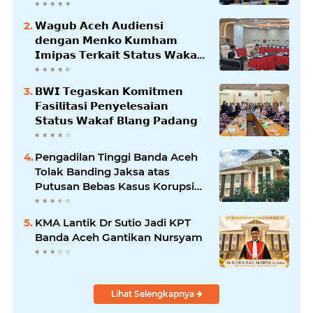
𝗪𝗮𝗴𝘂𝗯 𝗔𝗰𝗲𝗵 𝗔𝘂𝗱𝗶𝗲𝗻𝘀𝗶
𝗱𝗲𝗻𝗴𝗮𝗻 𝗠𝗲𝗻𝗸𝗼 𝗞𝘂𝗺𝗵𝗮𝗺
𝗜𝗺𝗶𝗽𝗮𝘀 𝗧𝗲𝗿𝗸𝗮𝗶𝘁 𝗦𝘁𝗮𝘁𝘂𝘀 𝗪𝗮𝗸𝗮𝗳
𝗕𝗹𝗮𝗻𝗴𝗽𝗮𝗱𝗮𝗻𝗴
𝗕𝗪𝗜 𝗧𝗲𝗴𝗮𝘀𝗸𝗮𝗻 𝗞𝗼𝗺𝗶𝘁𝗺𝗲𝗻
𝗙𝗮𝘀𝗶𝗹𝗶𝘁𝗮𝘀𝗶 𝗣𝗲𝗻𝘆𝗲𝗹𝗲𝘀𝗮𝗶𝗮𝗻
𝗦𝘁𝗮𝘁𝘂𝘀 𝗪𝗮𝗸𝗮𝗳 𝗕𝗹𝗮𝗻𝗴 𝗣𝗮𝗱𝗮𝗻𝗴
Pengadilan Tinggi Banda Aceh
Tolak Banding Jaksa atas
Putusan Bebas Kasus Korupsi
Wastafel
KMA Lantik Dr Sutio Jadi KPT
Banda Aceh Gantikan Nursyam
Lihat Selengkapnya