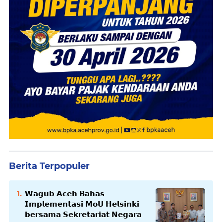
Berita Terpopuler
𝗪𝗮𝗴𝘂𝗯 𝗔𝗰𝗲𝗵 𝗕𝗮𝗵𝗮𝘀
𝗜𝗺𝗽𝗹𝗲𝗺𝗲𝗻𝘁𝗮𝘀𝗶 𝗠𝗼𝗨 𝗛𝗲𝗹𝘀𝗶𝗻𝗸𝗶
𝗯𝗲𝗿𝘀𝗮𝗺𝗮 𝗦𝗲𝗸𝗿𝗲𝘁𝗮𝗿𝗶𝗮𝘁 𝗡𝗲𝗴𝗮𝗿𝗮