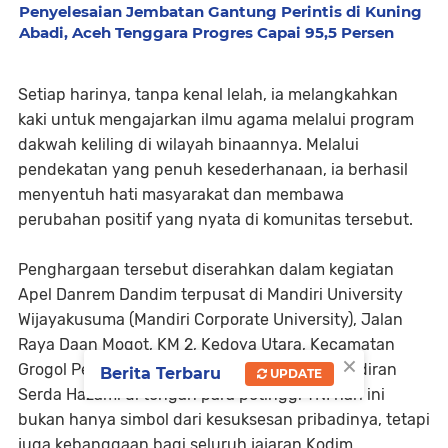
Penyelesaian Jembatan Gantung Perintis di Kuning
Abadi, Aceh Tenggara Progres Capai 95,5 Persen
Setiap harinya, tanpa kenal lelah, ia melangkahkan
kaki untuk mengajarkan ilmu agama melalui program
dakwah keliling di wilayah binaannya. Melalui
pendekatan yang penuh kesederhanaan, ia berhasil
menyentuh hati masyarakat dan membawa
perubahan positif yang nyata di komunitas tersebut.
Penghargaan tersebut diserahkan dalam kegiatan
Apel Danrem Dandim terpusat di Mandiri University
Wijayakusuma (Mandiri Corporate University), Jalan
Raya Daan Mogot, KM 2, Kedoya Utara, Kecamatan
×
Grogol Petamburan, Kota Jakarta Barat. Kehadiran
Berita Terbaru
UPDATE
Serda Hazami di tengah para petinggi TNI hari ini
bukan hanya simbol dari kesuksesan pribadinya, tetapi
juga kebanggaan bagi seluruh jajaran Kodim