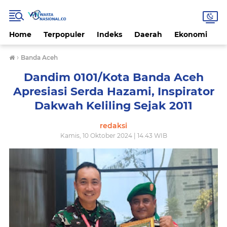
Home
Terpopuler
Indeks
Daerah
Ekonomi
H
›
Banda Aceh
Dandim 0101/Kota Banda Aceh
Apresiasi Serda Hazami, Inspirator
Dakwah Keliling Sejak 2011
redaksi
Kamis, 10 Oktober 2024 | 14.43 WIB