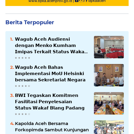
Berita Terpopuler
𝗪𝗮𝗴𝘂𝗯 𝗔𝗰𝗲𝗵 𝗔𝘂𝗱𝗶𝗲𝗻𝘀𝗶
𝗱𝗲𝗻𝗴𝗮𝗻 𝗠𝗲𝗻𝗸𝗼 𝗞𝘂𝗺𝗵𝗮𝗺
𝗜𝗺𝗶𝗽𝗮𝘀 𝗧𝗲𝗿𝗸𝗮𝗶𝘁 𝗦𝘁𝗮𝘁𝘂𝘀 𝗪𝗮𝗸𝗮𝗳
𝗕𝗹𝗮𝗻𝗴𝗽𝗮𝗱𝗮𝗻𝗴
𝗪𝗮𝗴𝘂𝗯 𝗔𝗰𝗲𝗵 𝗕𝗮𝗵𝗮𝘀
𝗜𝗺𝗽𝗹𝗲𝗺𝗲𝗻𝘁𝗮𝘀𝗶 𝗠𝗼𝗨 𝗛𝗲𝗹𝘀𝗶𝗻𝗸𝗶
𝗯𝗲𝗿𝘀𝗮𝗺𝗮 𝗦𝗲𝗸𝗿𝗲𝘁𝗮𝗿𝗶𝗮𝘁 𝗡𝗲𝗴𝗮𝗿𝗮
𝗕𝗪𝗜 𝗧𝗲𝗴𝗮𝘀𝗸𝗮𝗻 𝗞𝗼𝗺𝗶𝘁𝗺𝗲𝗻
𝗙𝗮𝘀𝗶𝗹𝗶𝘁𝗮𝘀𝗶 𝗣𝗲𝗻𝘆𝗲𝗹𝗲𝘀𝗮𝗶𝗮𝗻
𝗦𝘁𝗮𝘁𝘂𝘀 𝗪𝗮𝗸𝗮𝗳 𝗕𝗹𝗮𝗻𝗴 𝗣𝗮𝗱𝗮𝗻𝗴
Kapolda Aceh Bersama
Forkopimda Sambut Kunjungan