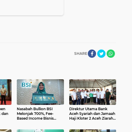
SHARE
pen
Nasabah Bullion BSI
Direktur Utama Bank
k dan
Melonjak 700%, Fee-
Aceh Syariah dan Jamaah
Based Income Bisnis
Haji Kloter 2 Aceh Ziarahi
agi
Emas Naik 712%
Makam Habib Bugak,
siun
Meneladani Semangat