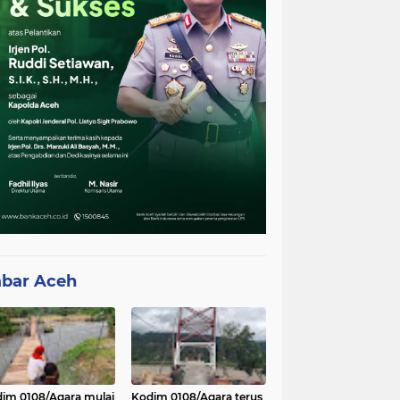
bar Aceh
im 0108/Agara mulai
Kodim 0108/Agara terus