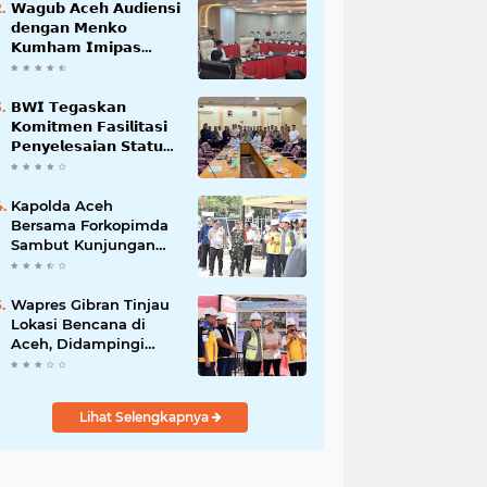
𝗪𝗮𝗴𝘂𝗯 𝗔𝗰𝗲𝗵 𝗔𝘂𝗱𝗶𝗲𝗻𝘀𝗶
𝗱𝗲𝗻𝗴𝗮𝗻 𝗠𝗲𝗻𝗸𝗼
𝗞𝘂𝗺𝗵𝗮𝗺 𝗜𝗺𝗶𝗽𝗮𝘀
𝗧𝗲𝗿𝗸𝗮𝗶𝘁 𝗦𝘁𝗮𝘁𝘂𝘀 𝗪𝗮𝗸𝗮𝗳
𝗕𝗹𝗮𝗻𝗴𝗽𝗮𝗱𝗮𝗻𝗴
𝗕𝗪𝗜 𝗧𝗲𝗴𝗮𝘀𝗸𝗮𝗻
𝗞𝗼𝗺𝗶𝘁𝗺𝗲𝗻 𝗙𝗮𝘀𝗶𝗹𝗶𝘁𝗮𝘀𝗶
𝗣𝗲𝗻𝘆𝗲𝗹𝗲𝘀𝗮𝗶𝗮𝗻 𝗦𝘁𝗮𝘁𝘂𝘀
𝗪𝗮𝗸𝗮𝗳 𝗕𝗹𝗮𝗻𝗴 𝗣𝗮𝗱𝗮𝗻𝗴
Kapolda Aceh
Bersama Forkopimda
Sambut Kunjungan
Kerja Wakil Presiden
RI di Kabupaten
Bireuen
Wapres Gibran Tinjau
Lokasi Bencana di
Aceh, Didampingi
Wagub Dek Fadh
Lihat Selengkapnya