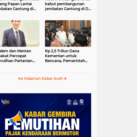
ang Papan Lantai
kebut pembangunan
batan Gantung di
jembatan Gantung di Ds.
a Ujung Agara
Kumbang Jaya, Aceh
Tenggara
lem dan Mentan
Rp 2,5 Triliun Dana
akat Percepat
Kementan untuk
ulihan Pertanian
Bencana, Pemerintah
h Pascabencana
Aceh kelola Rp 9,7 M
Ke Halaman Kabar Aceh