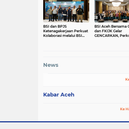
BSI dan BPJS
BSI Aceh Bersama 
Ketenagakerjaan Perkuat
dan FKIJK Gelar
Kolaborasi melalui BSI
GENCARKAN, Perk
Agen untuk Perluas
Literasi dan Inklusi
Perlindungan Pekerja di
Keuangan Syariah d
Aceh
News
K
Kabar Aceh
Ke H