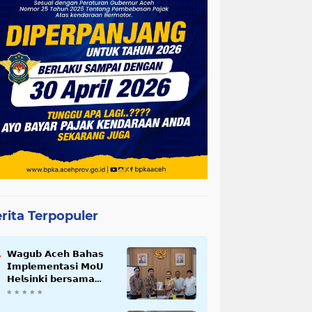
rita Terpopuler
𝗪𝗮𝗴𝘂𝗯 𝗔𝗰𝗲𝗵 𝗕𝗮𝗵𝗮𝘀
𝗜𝗺𝗽𝗹𝗲𝗺𝗲𝗻𝘁𝗮𝘀𝗶 𝗠𝗼𝗨
𝗛𝗲𝗹𝘀𝗶𝗻𝗸𝗶 𝗯𝗲𝗿𝘀𝗮𝗺𝗮
𝗦𝗲𝗸𝗿𝗲𝘁𝗮𝗿𝗶𝗮𝘁 𝗡𝗲𝗴𝗮𝗿𝗮