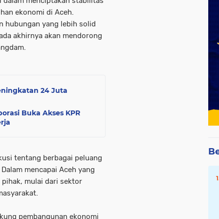
 dalam menciptakan stabilitas
an ekonomi di Aceh.
n hubungan yang lebih solid
pada akhirnya akan mendorong
Pangdam.
eningkatan 24 Juta
borasi Buka Akses KPR
rja
Be
kusi tentang berbagai peluang
n. Dalam mencapai Aceh yang
 pihak, mulai dari sektor
masyarakat.
dukung pembangunan ekonomi