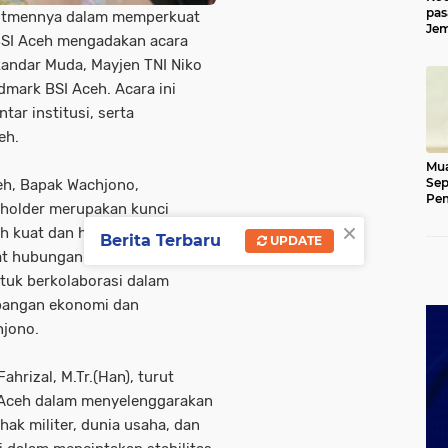
pas
itmennya dalam memperkuat
Jem
BSI Aceh mengadakan acara
Kut
andar Muda, Mayjen TNI Niko
andmark BSI Aceh. Acara ini
ar institusi, serta
eh.
Mua
Sep
eh, Bapak Wachjono,
Pem
eholder merupakan kunci
Ace
×
 kuat dan hebat. “Silaturahmi
Berita Terbaru
UPDATE
at hubungan personal, tetapi
tuk berkolaborasi dalam
bangan ekonomi dan
hjono.
hrizal, M.Tr.(Han), turut
I Aceh dalam menyelenggarakan
hak militer, dunia usaha, dan