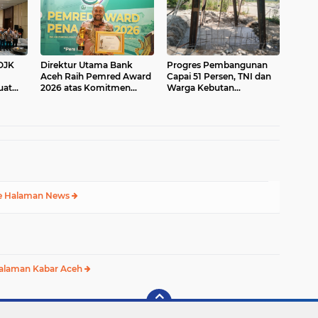
Wakaf yang Mengalir
Sepanjang Zaman
OJK
Direktur Utama Bank
Progres Pembangunan
Aceh Raih Pemred Award
Capai 51 Persen, TNI dan
uat
2026 atas Komitmen
Warga Kebutan
Keterbukaan Informasi
Pengecoran Lantai
i Aceh
Jembatan di Bunga Melur
e Halaman News
alaman Kabar Aceh