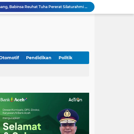
Sambangi Pedagang Pinang, Babinsa Reuhat Tuha Pererat Silaturahmi dengan Warga
Jalin Keakraban dengan Warga, Babinsa Leung Ie Perkuat Komunikasi di Wilayah Binaan
Hadiri Persami di Buengcala, Danramil Kuta Baro Dorong Semangat Kebersamaan Generasi Muda
Rumah Warga Diterpa Angin Kencang, Babinsa Meunasah Lhok Dampingi Penyaluran Bantuan Masa Panik
Sambut HUT ke-81 RI, Koramil Lhoong Bersama Warga Gotong Royong Bersihkan Lingkungan
Kodim 0108/Agara mulai pasang Papan Lantai Jembatan Gantung di Kuta Ujung Agara
Kodim 0108/Agara terus kebut pembangunan jembatan Gantung di Ds. Kumbang Jaya, Aceh Tenggara
Mualem dan Mentan Sepakat Percepat Pemulihan Pertanian Aceh Pascabencana
Otomotif
Pendidikan
Politik
Rp 2,5 Triliun Dana Kementan untuk Bencana, Pemerintah Aceh kelola Rp 9,7 M
Progres Pembangunan Capai 51 Persen, TNI dan Warga Kebutan Pengecoran Lantai Jembatan di Bunga Melur