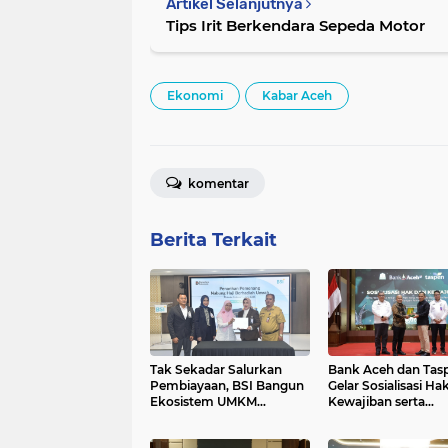
Artikel Selanjutnya
Tips Irit Berkendara Sepeda Motor
Ekonomi
Kabar Aceh
komentar
Berita Terkait
Tak Sekadar Salurkan
Bank Aceh dan Tas
Pembiayaan, BSI Bangun
Gelar Sosialisasi Ha
Ekosistem UMKM
Kewajiban serta
Nasional Bersama
Wirausaha Pintar b
Danantara
PNS Menjelang Pen