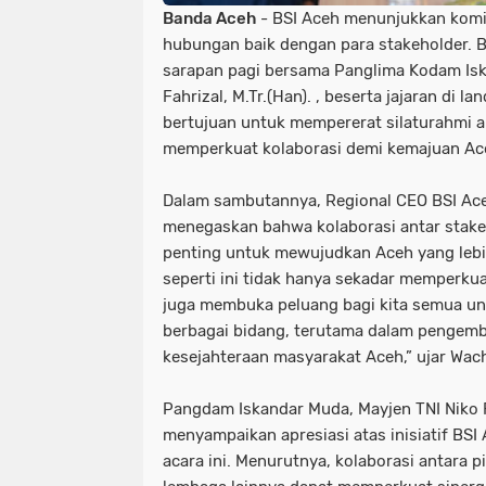
Banda Aceh
- BSI Aceh menunjukkan kom
hubungan baik dengan para stakeholder. 
sarapan pagi bersama Panglima Kodam Isk
Fahrizal, M.Tr.(Han). , beserta jajaran di l
bertujuan untuk mempererat silaturahmi ant
memperkuat kolaborasi demi kemajuan Ac
Dalam sambutannya, Regional CEO BSI Ac
menegaskan bahwa kolaborasi antar stak
penting untuk mewujudkan Aceh yang lebih
seperti ini tidak hanya sekadar memperku
juga membuka peluang bagi kita semua un
berbagai bidang, terutama dalam pengem
kesejahteraan masyarakat Aceh,” ujar Wac
Pangdam Iskandar Muda, Mayjen TNI Niko Fa
menyampaikan apresiasi atas inisiatif BS
acara ini. Menurutnya, kolaborasi antara pi