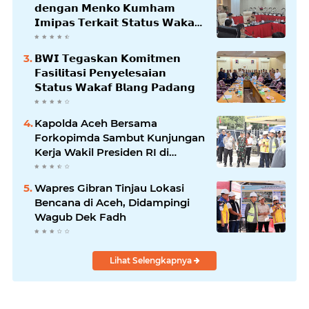
𝗱𝗲𝗻𝗴𝗮𝗻 𝗠𝗲𝗻𝗸𝗼 𝗞𝘂𝗺𝗵𝗮𝗺
𝗜𝗺𝗶𝗽𝗮𝘀 𝗧𝗲𝗿𝗸𝗮𝗶𝘁 𝗦𝘁𝗮𝘁𝘂𝘀 𝗪𝗮𝗸𝗮𝗳
𝗕𝗹𝗮𝗻𝗴𝗽𝗮𝗱𝗮𝗻𝗴
𝗕𝗪𝗜 𝗧𝗲𝗴𝗮𝘀𝗸𝗮𝗻 𝗞𝗼𝗺𝗶𝘁𝗺𝗲𝗻
𝗙𝗮𝘀𝗶𝗹𝗶𝘁𝗮𝘀𝗶 𝗣𝗲𝗻𝘆𝗲𝗹𝗲𝘀𝗮𝗶𝗮𝗻
𝗦𝘁𝗮𝘁𝘂𝘀 𝗪𝗮𝗸𝗮𝗳 𝗕𝗹𝗮𝗻𝗴 𝗣𝗮𝗱𝗮𝗻𝗴
Kapolda Aceh Bersama
Forkopimda Sambut Kunjungan
Kerja Wakil Presiden RI di
Kabupaten Bireuen
Wapres Gibran Tinjau Lokasi
Bencana di Aceh, Didampingi
Wagub Dek Fadh
Lihat Selengkapnya