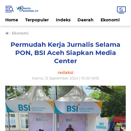
Home
Terpopuler
Indeks
Daerah
Ekonomi
H
›
Ekonomi
Permudah Kerja Jurnalis Selama
PON, BSI Aceh Siapkan Media
Center
redaksi
Kamis, 12 September 2024 | 10.00 WIB