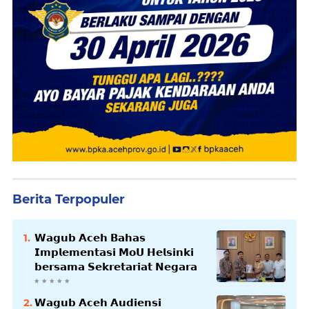
Berita Terpopuler
𝗪𝗮𝗴𝘂𝗯 𝗔𝗰𝗲𝗵 𝗕𝗮𝗵𝗮𝘀
𝗜𝗺𝗽𝗹𝗲𝗺𝗲𝗻𝘁𝗮𝘀𝗶 𝗠𝗼𝗨 𝗛𝗲𝗹𝘀𝗶𝗻𝗸𝗶
𝗯𝗲𝗿𝘀𝗮𝗺𝗮 𝗦𝗲𝗸𝗿𝗲𝘁𝗮𝗿𝗶𝗮𝘁 𝗡𝗲𝗴𝗮𝗿𝗮
𝗪𝗮𝗴𝘂𝗯 𝗔𝗰𝗲𝗵 𝗔𝘂𝗱𝗶𝗲𝗻𝘀𝗶