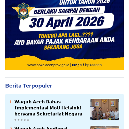
Berita Terpopuler
𝗪𝗮𝗴𝘂𝗯 𝗔𝗰𝗲𝗵 𝗕𝗮𝗵𝗮𝘀
𝗜𝗺𝗽𝗹𝗲𝗺𝗲𝗻𝘁𝗮𝘀𝗶 𝗠𝗼𝗨 𝗛𝗲𝗹𝘀𝗶𝗻𝗸𝗶
𝗯𝗲𝗿𝘀𝗮𝗺𝗮 𝗦𝗲𝗸𝗿𝗲𝘁𝗮𝗿𝗶𝗮𝘁 𝗡𝗲𝗴𝗮𝗿𝗮
𝗪𝗮𝗴𝘂𝗯 𝗔𝗰𝗲𝗵 𝗔𝘂𝗱𝗶𝗲𝗻𝘀𝗶