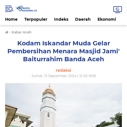
Home
Terpopuler
Indeks
Daerah
Ekonomi
H
›
Kabar Aceh
Kodam Iskandar Muda Gelar
Pembersihan Menara Masjid Jami'
Baiturrahim Banda Aceh
redaksi
Jumat, 13 September 2024 | 12.05 WIB