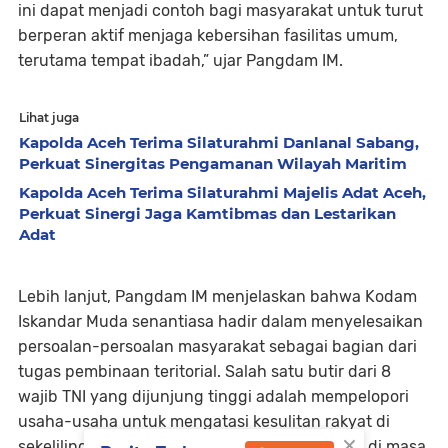
ini dapat menjadi contoh bagi masyarakat untuk turut
berperan aktif menjaga kebersihan fasilitas umum,
terutama tempat ibadah,” ujar Pangdam IM.
Lihat juga
Kapolda Aceh Terima Silaturahmi Danlanal Sabang,
Perkuat Sinergitas Pengamanan Wilayah Maritim
Kapolda Aceh Terima Silaturahmi Majelis Adat Aceh,
Perkuat Sinergi Jaga Kamtibmas dan Lestarikan
Adat
Lebih lanjut, Pangdam IM menjelaskan bahwa Kodam
Iskandar Muda senantiasa hadir dalam menyelesaikan
persoalan-persoalan masyarakat sebagai bagian dari
tugas pembinaan teritorial. Salah satu butir dari 8
wajib TNI yang dijunjung tinggi adalah mempelopori
usaha-usaha untuk mengatasi kesulitan rakyat di
×
sekelilingnya. “Prajurit Kodam IM harus militan di masa