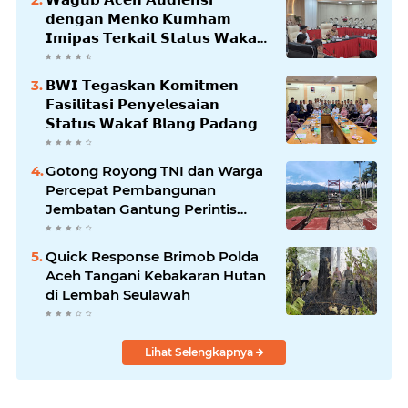
𝗱𝗲𝗻𝗴𝗮𝗻 𝗠𝗲𝗻𝗸𝗼 𝗞𝘂𝗺𝗵𝗮𝗺
𝗜𝗺𝗶𝗽𝗮𝘀 𝗧𝗲𝗿𝗸𝗮𝗶𝘁 𝗦𝘁𝗮𝘁𝘂𝘀 𝗪𝗮𝗸𝗮𝗳
𝗕𝗹𝗮𝗻𝗴𝗽𝗮𝗱𝗮𝗻𝗴
𝗕𝗪𝗜 𝗧𝗲𝗴𝗮𝘀𝗸𝗮𝗻 𝗞𝗼𝗺𝗶𝘁𝗺𝗲𝗻
𝗙𝗮𝘀𝗶𝗹𝗶𝘁𝗮𝘀𝗶 𝗣𝗲𝗻𝘆𝗲𝗹𝗲𝘀𝗮𝗶𝗮𝗻
𝗦𝘁𝗮𝘁𝘂𝘀 𝗪𝗮𝗸𝗮𝗳 𝗕𝗹𝗮𝗻𝗴 𝗣𝗮𝗱𝗮𝗻𝗴
Gotong Royong TNI dan Warga
Percepat Pembangunan
Jembatan Gantung Perintis
Kuta Ujung Aceh Tenggara
Quick Response Brimob Polda
Aceh Tangani Kebakaran Hutan
di Lembah Seulawah
Lihat Selengkapnya