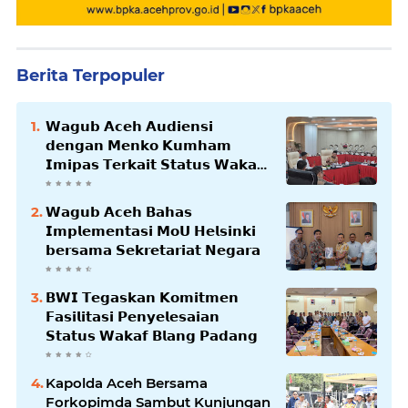
Berita Terpopuler
𝗪𝗮𝗴𝘂𝗯 𝗔𝗰𝗲𝗵 𝗔𝘂𝗱𝗶𝗲𝗻𝘀𝗶
𝗱𝗲𝗻𝗴𝗮𝗻 𝗠𝗲𝗻𝗸𝗼 𝗞𝘂𝗺𝗵𝗮𝗺
𝗜𝗺𝗶𝗽𝗮𝘀 𝗧𝗲𝗿𝗸𝗮𝗶𝘁 𝗦𝘁𝗮𝘁𝘂𝘀 𝗪𝗮𝗸𝗮𝗳
𝗕𝗹𝗮𝗻𝗴𝗽𝗮𝗱𝗮𝗻𝗴
𝗪𝗮𝗴𝘂𝗯 𝗔𝗰𝗲𝗵 𝗕𝗮𝗵𝗮𝘀
𝗜𝗺𝗽𝗹𝗲𝗺𝗲𝗻𝘁𝗮𝘀𝗶 𝗠𝗼𝗨 𝗛𝗲𝗹𝘀𝗶𝗻𝗸𝗶
𝗯𝗲𝗿𝘀𝗮𝗺𝗮 𝗦𝗲𝗸𝗿𝗲𝘁𝗮𝗿𝗶𝗮𝘁 𝗡𝗲𝗴𝗮𝗿𝗮
𝗕𝗪𝗜 𝗧𝗲𝗴𝗮𝘀𝗸𝗮𝗻 𝗞𝗼𝗺𝗶𝘁𝗺𝗲𝗻
𝗙𝗮𝘀𝗶𝗹𝗶𝘁𝗮𝘀𝗶 𝗣𝗲𝗻𝘆𝗲𝗹𝗲𝘀𝗮𝗶𝗮𝗻
𝗦𝘁𝗮𝘁𝘂𝘀 𝗪𝗮𝗸𝗮𝗳 𝗕𝗹𝗮𝗻𝗴 𝗣𝗮𝗱𝗮𝗻𝗴
Kapolda Aceh Bersama
Forkopimda Sambut Kunjungan