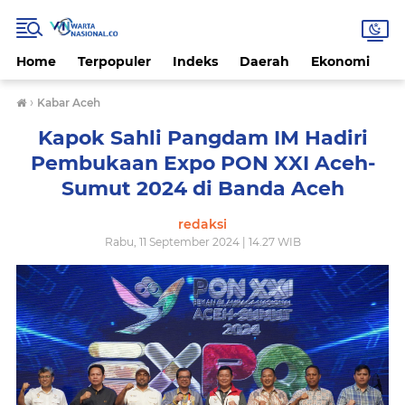
Home
Terpopuler
Indeks
Daerah
Ekonomi
H
›
Kabar Aceh
Kapok Sahli Pangdam IM Hadiri
Pembukaan Expo PON XXI Aceh-
Sumut 2024 di Banda Aceh
redaksi
Rabu, 11 September 2024 | 14.27 WIB