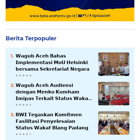
Berita Terpopuler
𝗪𝗮𝗴𝘂𝗯 𝗔𝗰𝗲𝗵 𝗕𝗮𝗵𝗮𝘀
𝗜𝗺𝗽𝗹𝗲𝗺𝗲𝗻𝘁𝗮𝘀𝗶 𝗠𝗼𝗨 𝗛𝗲𝗹𝘀𝗶𝗻𝗸𝗶
𝗯𝗲𝗿𝘀𝗮𝗺𝗮 𝗦𝗲𝗸𝗿𝗲𝘁𝗮𝗿𝗶𝗮𝘁 𝗡𝗲𝗴𝗮𝗿𝗮
𝗪𝗮𝗴𝘂𝗯 𝗔𝗰𝗲𝗵 𝗔𝘂𝗱𝗶𝗲𝗻𝘀𝗶
𝗱𝗲𝗻𝗴𝗮𝗻 𝗠𝗲𝗻𝗸𝗼 𝗞𝘂𝗺𝗵𝗮𝗺
𝗜𝗺𝗶𝗽𝗮𝘀 𝗧𝗲𝗿𝗸𝗮𝗶𝘁 𝗦𝘁𝗮𝘁𝘂𝘀 𝗪𝗮𝗸𝗮𝗳
𝗕𝗹𝗮𝗻𝗴𝗽𝗮𝗱𝗮𝗻𝗴
𝗕𝗪𝗜 𝗧𝗲𝗴𝗮𝘀𝗸𝗮𝗻 𝗞𝗼𝗺𝗶𝘁𝗺𝗲𝗻
𝗙𝗮𝘀𝗶𝗹𝗶𝘁𝗮𝘀𝗶 𝗣𝗲𝗻𝘆𝗲𝗹𝗲𝘀𝗮𝗶𝗮𝗻
𝗦𝘁𝗮𝘁𝘂𝘀 𝗪𝗮𝗸𝗮𝗳 𝗕𝗹𝗮𝗻𝗴 𝗣𝗮𝗱𝗮𝗻𝗴