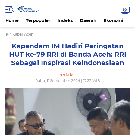
Home
Terpopuler
Indeks
Daerah
Ekonomi
H
›
Kabar Aceh
Kapendam IM Hadiri Peringatan
HUT ke-79 RRI di Banda Aceh: RRI
Sebagai Inspirasi Keindonesiaan
redaksi
Rabu, 11 September 2024 | 17.25 WIB