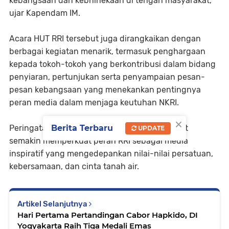
kebangsaan dan kebhinekaan di tengah masyarakat,”
ujar Kapendam IM.
Acara HUT RRI tersebut juga dirangkaikan dengan
berbagai kegiatan menarik, termasuk penghargaan
kepada tokoh-tokoh yang berkontribusi dalam bidang
penyiaran, pertunjukan serta penyampaian pesan-
pesan kebangsaan yang menekankan pentingnya
peran media dalam menjaga keutuhan NKRI.
×
Berita Terbaru
Peringatan HUT RRI ke-79 ini diharapkan dapat
UPDATE
semakin memperkuat peran RRI sebagai media
inspiratif yang mengedepankan nilai-nilai persatuan,
kebersamaan, dan cinta tanah air.
Artikel Selanjutnya
Hari Pertama Pertandingan Cabor Hapkido, DI
Yogyakarta Raih Tiga Medali Emas