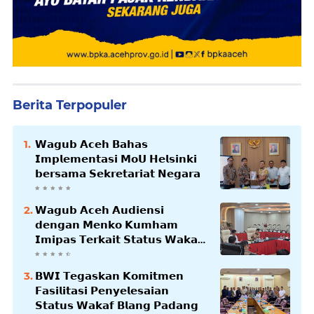
Berita Terpopuler
𝗪𝗮𝗴𝘂𝗯 𝗔𝗰𝗲𝗵 𝗕𝗮𝗵𝗮𝘀
𝗜𝗺𝗽𝗹𝗲𝗺𝗲𝗻𝘁𝗮𝘀𝗶 𝗠𝗼𝗨 𝗛𝗲𝗹𝘀𝗶𝗻𝗸𝗶
𝗯𝗲𝗿𝘀𝗮𝗺𝗮 𝗦𝗲𝗸𝗿𝗲𝘁𝗮𝗿𝗶𝗮𝘁 𝗡𝗲𝗴𝗮𝗿𝗮
𝗪𝗮𝗴𝘂𝗯 𝗔𝗰𝗲𝗵 𝗔𝘂𝗱𝗶𝗲𝗻𝘀𝗶
𝗱𝗲𝗻𝗴𝗮𝗻 𝗠𝗲𝗻𝗸𝗼 𝗞𝘂𝗺𝗵𝗮𝗺
𝗜𝗺𝗶𝗽𝗮𝘀 𝗧𝗲𝗿𝗸𝗮𝗶𝘁 𝗦𝘁𝗮𝘁𝘂𝘀 𝗪𝗮𝗸𝗮𝗳
𝗕𝗹𝗮𝗻𝗴𝗽𝗮𝗱𝗮𝗻𝗴
𝗕𝗪𝗜 𝗧𝗲𝗴𝗮𝘀𝗸𝗮𝗻 𝗞𝗼𝗺𝗶𝘁𝗺𝗲𝗻
𝗙𝗮𝘀𝗶𝗹𝗶𝘁𝗮𝘀𝗶 𝗣𝗲𝗻𝘆𝗲𝗹𝗲𝘀𝗮𝗶𝗮𝗻
𝗦𝘁𝗮𝘁𝘂𝘀 𝗪𝗮𝗸𝗮𝗳 𝗕𝗹𝗮𝗻𝗴 𝗣𝗮𝗱𝗮𝗻𝗴