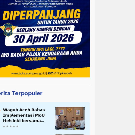
rita Terpopuler
𝗪𝗮𝗴𝘂𝗯 𝗔𝗰𝗲𝗵 𝗕𝗮𝗵𝗮𝘀
𝗜𝗺𝗽𝗹𝗲𝗺𝗲𝗻𝘁𝗮𝘀𝗶 𝗠𝗼𝗨
𝗛𝗲𝗹𝘀𝗶𝗻𝗸𝗶 𝗯𝗲𝗿𝘀𝗮𝗺𝗮
𝗦𝗲𝗸𝗿𝗲𝘁𝗮𝗿𝗶𝗮𝘁 𝗡𝗲𝗴𝗮𝗿𝗮