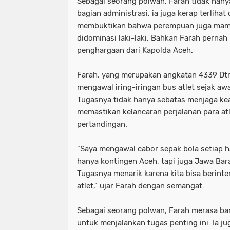
Sebagai seorang polwan, Farah tidak hanya
bagian administrasi, ia juga kerap terlihat
membuktikan bahwa perempuan juga mampu
didominasi laki-laki. Bahkan Farah perna
penghargaan dari Kapolda Aceh.
Farah, yang merupakan angkatan 4339 Dtn
mengawal iring-iringan bus atlet sejak a
Tugasnya tidak hanya sebatas menjaga keam
memastikan kelancaran perjalanan para atl
pertandingan.
"Saya mengawal cabor sepak bola setiap ha
hanya kontingen Aceh, tapi juga Jawa Bara
Tugasnya menarik karena kita bisa berint
atlet," ujar Farah dengan semangat.
Sebagai seorang polwan, Farah merasa ban
untuk menjalankan tugas penting ini. Ia 