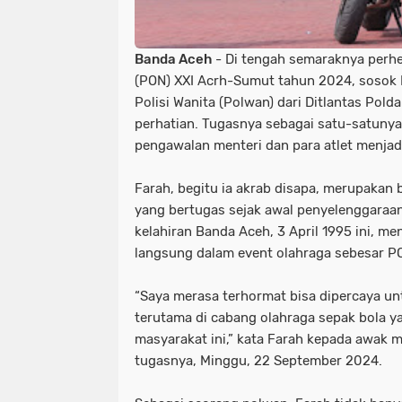
Banda Aceh
- Di tengah semaraknya perhe
(PON) XXI Acrh-Sumut tahun 2024, sosok B
Polisi Wanita (Polwan) dari Ditlantas Pold
perhatian. Tugasnya sebagai satu-satuny
pengawalan menteri dan para atlet menjadi
Farah, begitu ia akrab disapa, merupakan 
yang bertugas sejak awal penyelenggaraa
kelahiran Banda Aceh, 3 April 1995 ini, me
langsung dalam event olahraga sebesar P
“Saya merasa terhormat bisa dipercaya un
terutama di cabang olahraga sepak bola y
masyarakat ini,” kata Farah kepada awak me
tugasnya, Minggu, 22 September 2024.