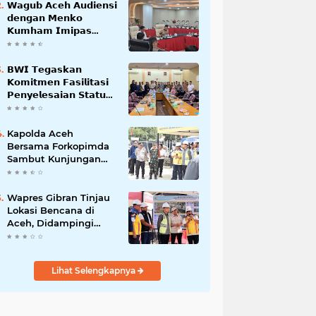
𝗪𝗮𝗴𝘂𝗯 𝗔𝗰𝗲𝗵 𝗔𝘂𝗱𝗶𝗲𝗻𝘀𝗶
𝗱𝗲𝗻𝗴𝗮𝗻 𝗠𝗲𝗻𝗸𝗼
𝗞𝘂𝗺𝗵𝗮𝗺 𝗜𝗺𝗶𝗽𝗮𝘀
𝗧𝗲𝗿𝗸𝗮𝗶𝘁 𝗦𝘁𝗮𝘁𝘂𝘀 𝗪𝗮𝗸𝗮𝗳
𝗕𝗹𝗮𝗻𝗴𝗽𝗮𝗱𝗮𝗻𝗴
𝗕𝗪𝗜 𝗧𝗲𝗴𝗮𝘀𝗸𝗮𝗻
𝗞𝗼𝗺𝗶𝘁𝗺𝗲𝗻 𝗙𝗮𝘀𝗶𝗹𝗶𝘁𝗮𝘀𝗶
𝗣𝗲𝗻𝘆𝗲𝗹𝗲𝘀𝗮𝗶𝗮𝗻 𝗦𝘁𝗮𝘁𝘂𝘀
𝗪𝗮𝗸𝗮𝗳 𝗕𝗹𝗮𝗻𝗴 𝗣𝗮𝗱𝗮𝗻𝗴
Kapolda Aceh
Bersama Forkopimda
Sambut Kunjungan
Kerja Wakil Presiden
RI di Kabupaten
Bireuen
Wapres Gibran Tinjau
Lokasi Bencana di
Aceh, Didampingi
Wagub Dek Fadh
Lihat Selengkapnya