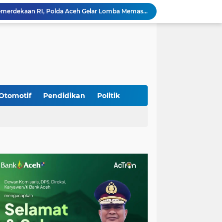
Meriahkan HUT Ke-81 Kemerdekaan RI, Polda Aceh Gelar Lomba Memasak Nasi Goreng dan Aneka Minuman
Babinsa Simpang Tiga Monitoring Harga Sembako, Pastikan Stabilitas dan Ketersediaan Bahan Pokok
Babinsa Lembah Seulawah Perkuat Sinergi dengan Tenaga Pendidik, Tekankan Pencegahan Kenakalan Remaja dan Bahaya Narkoba
Perkuat Kamtibmas, Babinsa Kuta Cot Glie Aktif Komsos Ajak Warga Jaga Ketertiban Desa
Kodim 0108/Agara Bersama Warga Gotong Royong percepat pembangunan Jembatan Gantung di Desa Gulo Aceh Tenggara
Babinsa Sukamakmur Tanamkan Semangat Belajar, Hadir Langsung di SMAN 1 untuk Motivasi Siswa
Jaga Stabilitas Wilayah, Koramil Montasik Intensifkan Patroli Keamanan di Desa Binaan
Pimpin Upacara Pembaretan 65 Bintara Remaja Brimob, Kapolda Aceh: Baret Adalah Simbol Kehormatan
Otomotif
Pendidikan
Politik
Kodim 0108/Agara Bersama Warga Percepat Pemasangan Tiang Pylon Jembatan Gantung di Desa Lawe Ger-Ger Aceh Tenggara
Rp 2,5 Triliun Dana Kementan untuk Bencana, Pemerintah Aceh kelola Rp 9,7 M