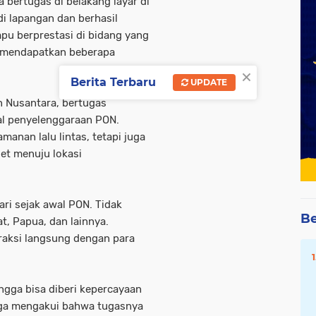
 bertugas di belakang layar di
 di lapangan dan berhasil
 berprestasi di bidang yang
h mendapatkan beberapa
×
Berita Terbaru
UPDATE
 Nusantara, bertugas
wal penyelenggaraan PON.
anan lalu lintas, tetapi juga
et menuju lokasi
ri sejak awal PON. Tidak
Be
t, Papua, dan lainnya.
eraksi langsung dengan para
gga bisa diberi kepercayaan
juga mengakui bahwa tugasnya