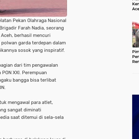
Kem
Ace
Mem
da
latan Pekan Olahraga Nasional
rigadir Farah Nadia, seorang
a Aceh, berhasil mencuri
a polwan garda terdepan dalam
kannya sosok yang inspiratif.
Pim
Pem
Rem
bagian dari tim pengawalan
Kap
Ada
n PON XXI. Perempuan
Ke
ngaku bangga bisa terlibat
ON.
tuk mengawal para atlet,
ang sangat diminati
dia saat ditemui di sela-sela