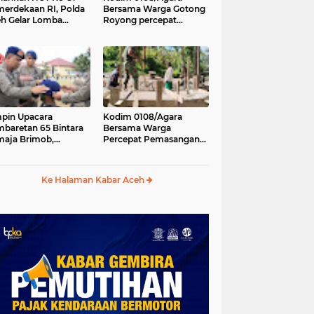
erdekaan RI, Polda
Bersama Warga Gotong
h Gelar Lomba
Royong percepat
asak Nasi Goreng
pembangunan
n Aneka Minuman
Jembatan Gantung di
Desa Gulo Aceh
Tenggara
pin Upacara
Kodim 0108/Agara
baretan 65 Bintara
Bersama Warga
aja Brimob,
Percepat Pemasangan
olda Aceh: Baret
Tiang Pylon Jembatan
lah Simbol
Gantung di Desa Lawe
hormatan
Ger-Ger Aceh Tenggara
Ke Halaman Kabar Aceh