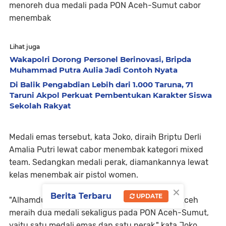
menoreh dua medali pada PON Aceh-Sumut cabor
menembak
Lihat juga
Wakapolri Dorong Personel Berinovasi, Bripda
Muhammad Putra Aulia Jadi Contoh Nyata
Di Balik Pengabdian Lebih dari 1.000 Taruna, 71
Taruni Akpol Perkuat Pembentukan Karakter Siswa
Sekolah Rakyat
Medali emas tersebut, kata Joko, diraih Briptu Derli
Amalia Putri lewat cabor menembak kategori mixed
team. Sedangkan medali perak, diamankannya lewat
kelas menembak air pistol women.
×
Berita Terbaru
UPDATE
"Alhamdulillah personel Polres Langsa Polda Aceh
meraih dua medali sekaligus pada PON Aceh-Sumut,
yaitu satu medali emas dan satu perak," kata Joko,