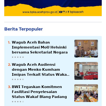
Berita Terpopuler
𝗪𝗮𝗴𝘂𝗯 𝗔𝗰𝗲𝗵 𝗕𝗮𝗵𝗮𝘀
𝗜𝗺𝗽𝗹𝗲𝗺𝗲𝗻𝘁𝗮𝘀𝗶 𝗠𝗼𝗨 𝗛𝗲𝗹𝘀𝗶𝗻𝗸𝗶
𝗯𝗲𝗿𝘀𝗮𝗺𝗮 𝗦𝗲𝗸𝗿𝗲𝘁𝗮𝗿𝗶𝗮𝘁 𝗡𝗲𝗴𝗮𝗿𝗮
𝗪𝗮𝗴𝘂𝗯 𝗔𝗰𝗲𝗵 𝗔𝘂𝗱𝗶𝗲𝗻𝘀𝗶
𝗱𝗲𝗻𝗴𝗮𝗻 𝗠𝗲𝗻𝗸𝗼 𝗞𝘂𝗺𝗵𝗮𝗺
𝗜𝗺𝗶𝗽𝗮𝘀 𝗧𝗲𝗿𝗸𝗮𝗶𝘁 𝗦𝘁𝗮𝘁𝘂𝘀 𝗪𝗮𝗸𝗮𝗳
𝗕𝗹𝗮𝗻𝗴𝗽𝗮𝗱𝗮𝗻𝗴
𝗕𝗪𝗜 𝗧𝗲𝗴𝗮𝘀𝗸𝗮𝗻 𝗞𝗼𝗺𝗶𝘁𝗺𝗲𝗻
𝗙𝗮𝘀𝗶𝗹𝗶𝘁𝗮𝘀𝗶 𝗣𝗲𝗻𝘆𝗲𝗹𝗲𝘀𝗮𝗶𝗮𝗻
𝗦𝘁𝗮𝘁𝘂𝘀 𝗪𝗮𝗸𝗮𝗳 𝗕𝗹𝗮𝗻𝗴 𝗣𝗮𝗱𝗮𝗻𝗴