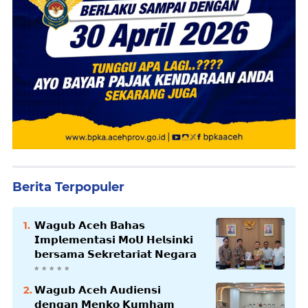
Berita Terpopuler
𝗪𝗮𝗴𝘂𝗯 𝗔𝗰𝗲𝗵 𝗕𝗮𝗵𝗮𝘀
𝗜𝗺𝗽𝗹𝗲𝗺𝗲𝗻𝘁𝗮𝘀𝗶 𝗠𝗼𝗨 𝗛𝗲𝗹𝘀𝗶𝗻𝗸𝗶
𝗯𝗲𝗿𝘀𝗮𝗺𝗮 𝗦𝗲𝗸𝗿𝗲𝘁𝗮𝗿𝗶𝗮𝘁 𝗡𝗲𝗴𝗮𝗿𝗮
𝗪𝗮𝗴𝘂𝗯 𝗔𝗰𝗲𝗵 𝗔𝘂𝗱𝗶𝗲𝗻𝘀𝗶
𝗱𝗲𝗻𝗴𝗮𝗻 𝗠𝗲𝗻𝗸𝗼 𝗞𝘂𝗺𝗵𝗮𝗺