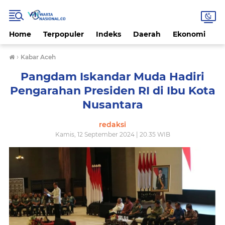
Home
Terpopuler
Indeks
Daerah
Ekonomi
H
›
Kabar Aceh
Pangdam Iskandar Muda Hadiri
Pengarahan Presiden RI di Ibu Kota
Nusantara
redaksi
Kamis, 12 September 2024 | 20.35 WIB