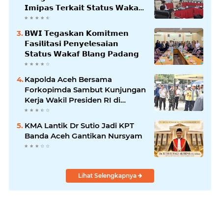
𝗜𝗺𝗶𝗽𝗮𝘀 𝗧𝗲𝗿𝗸𝗮𝗶𝘁 𝗦𝘁𝗮𝘁𝘂𝘀 𝗪𝗮𝗸𝗮𝗳
𝗕𝗹𝗮𝗻𝗴𝗽𝗮𝗱𝗮𝗻𝗴
𝗕𝗪𝗜 𝗧𝗲𝗴𝗮𝘀𝗸𝗮𝗻 𝗞𝗼𝗺𝗶𝘁𝗺𝗲𝗻
𝗙𝗮𝘀𝗶𝗹𝗶𝘁𝗮𝘀𝗶 𝗣𝗲𝗻𝘆𝗲𝗹𝗲𝘀𝗮𝗶𝗮𝗻
𝗦𝘁𝗮𝘁𝘂𝘀 𝗪𝗮𝗸𝗮𝗳 𝗕𝗹𝗮𝗻𝗴 𝗣𝗮𝗱𝗮𝗻𝗴
Kapolda Aceh Bersama
Forkopimda Sambut Kunjungan
Kerja Wakil Presiden RI di
Kabupaten Bireuen
KMA Lantik Dr Sutio Jadi KPT
Banda Aceh Gantikan Nursyam
Lihat Selengkapnya