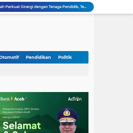
Babinsa Lembah Seulawah Perkuat Sinergi dengan Tenaga Pendidik, Tekankan Pencegahan Kenakalan Remaja dan Bahaya Narkoba
Perkuat Kamtibmas, Babinsa Kuta Cot Glie Aktif Komsos Ajak Warga Jaga Ketertiban Desa
Kodim 0108/Agara Bersama Warga Gotong Royong percepat pembangunan Jembatan Gantung di Desa Gulo Aceh Tenggara
Babinsa Sukamakmur Tanamkan Semangat Belajar, Hadir Langsung di SMAN 1 untuk Motivasi Siswa
Jaga Stabilitas Wilayah, Koramil Montasik Intensifkan Patroli Keamanan di Desa Binaan
Pimpin Upacara Pembaretan 65 Bintara Remaja Brimob, Kapolda Aceh: Baret Adalah Simbol Kehormatan
Kodim 0108/Agara Bersama Warga Percepat Pemasangan Tiang Pylon Jembatan Gantung di Desa Lawe Ger-Ger Aceh Tenggara
Kapolresta Banda Aceh dan Kasat Narkoba Dipanggil ke Jakarta, Polda Aceh Tunjuk Plt
Otomotif
Pendidikan
Politik
Kak Na Promosi Wisata Surfing dan Hadiri Perayaan HUT 53 tahun BAS Simeulue
Babinsa Simpang Tiga Monitoring Harga Sembako, Pastikan Stabilitas dan Ketersediaan Bahan Pokok