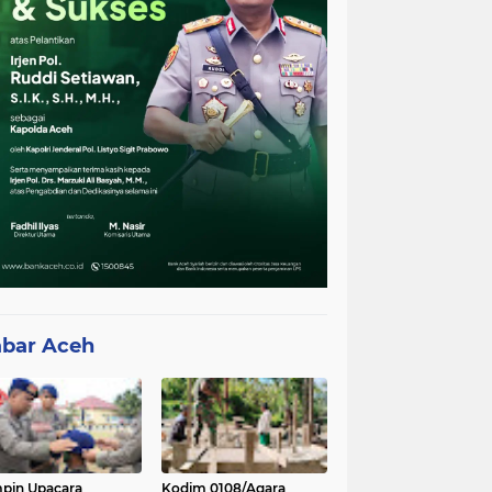
bar Aceh
pin Upacara
Kodim 0108/Agara