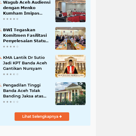
𝗪𝗮𝗴𝘂𝗯 𝗔𝗰𝗲𝗵 𝗔𝘂𝗱𝗶𝗲𝗻𝘀𝗶
𝗱𝗲𝗻𝗴𝗮𝗻 𝗠𝗲𝗻𝗸𝗼
𝗞𝘂𝗺𝗵𝗮𝗺 𝗜𝗺𝗶𝗽𝗮𝘀
𝗧𝗲𝗿𝗸𝗮𝗶𝘁 𝗦𝘁𝗮𝘁𝘂𝘀 𝗪𝗮𝗸𝗮𝗳
𝗕𝗹𝗮𝗻𝗴𝗽𝗮𝗱𝗮𝗻𝗴
𝗕𝗪𝗜 𝗧𝗲𝗴𝗮𝘀𝗸𝗮𝗻
𝗞𝗼𝗺𝗶𝘁𝗺𝗲𝗻 𝗙𝗮𝘀𝗶𝗹𝗶𝘁𝗮𝘀𝗶
𝗣𝗲𝗻𝘆𝗲𝗹𝗲𝘀𝗮𝗶𝗮𝗻 𝗦𝘁𝗮𝘁𝘂𝘀
𝗪𝗮𝗸𝗮𝗳 𝗕𝗹𝗮𝗻𝗴 𝗣𝗮𝗱𝗮𝗻𝗴
KMA Lantik Dr Sutio
Jadi KPT Banda Aceh
Gantikan Nursyam
Pengadilan Tinggi
Banda Aceh Tolak
Banding Jaksa atas
Putusan Bebas Kasus
Korupsi Wastafel
Lihat Selengkapnya