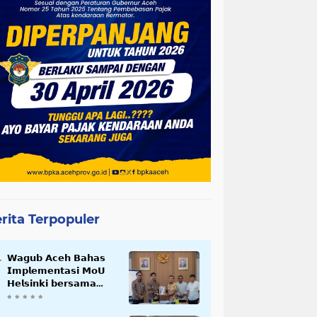
rita Terpopuler
𝗪𝗮𝗴𝘂𝗯 𝗔𝗰𝗲𝗵 𝗕𝗮𝗵𝗮𝘀
𝗜𝗺𝗽𝗹𝗲𝗺𝗲𝗻𝘁𝗮𝘀𝗶 𝗠𝗼𝗨
𝗛𝗲𝗹𝘀𝗶𝗻𝗸𝗶 𝗯𝗲𝗿𝘀𝗮𝗺𝗮
𝗦𝗲𝗸𝗿𝗲𝘁𝗮𝗿𝗶𝗮𝘁 𝗡𝗲𝗴𝗮𝗿𝗮