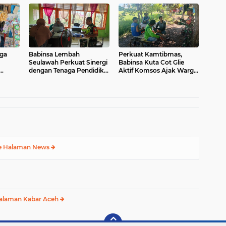
Bireuen
iga
Babinsa Lembah
Perkuat Kamtibmas,
Seulawah Perkuat Sinergi
Babinsa Kuta Cot Glie
dengan Tenaga Pendidik,
Aktif Komsos Ajak Warga
Tekankan Pencegahan
Jaga Ketertiban Desa
n
Kenakalan Remaja dan
Bahaya Narkoba
e Halaman News
alaman Kabar Aceh