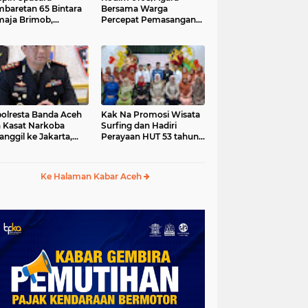
baretan 65 Bintara
Bersama Warga
aja Brimob,
Percepat Pemasangan
olda Aceh: Baret
Tiang Pylon Jembatan
lah Simbol
Gantung di Desa Lawe
hormatan
Ger-Ger Aceh Tenggara
olresta Banda Aceh
Kak Na Promosi Wisata
 Kasat Narkoba
Surfing dan Hadiri
anggil ke Jakarta,
Perayaan HUT 53 tahun
da Aceh Tunjuk Plt
BAS Simeulue
Ke Halaman Kabar Aceh