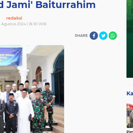
d Jami' Baiturrahim
redaksi
 Agustus 2024 | 18.30 WIB
SHARE
Ka
Pim