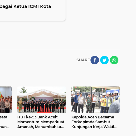
bagai Ketua ICMI Kota
SHARE
sata
HUT ke-53 Bank Aceh:
Kapolda Aceh Bersama
Momentum Memperkuat
Forkopimda Sambut
ahun
Amanah, Menumbuhkan
Kunjungan Kerja Wakil
Keberkahan Bagi Aceh
Presiden RI di Kabupaten