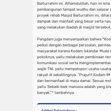
Baiturrahim ini. Alhamdulillah, hari ini ki
pembangunan tempat wudhu dan selasar m
proyek rehab Masjid Baiturrahim ini, dih
dampak dan manfaat yang besar serta ra
yang melakukan ibadah di masjid tersebut,
Pangdam juga menyampaikan bahwa *Koda
peduli dengan berbagai persoalan, permasa
masyarakat karena Kodam Iskandar Muda 
pokoknya, yaitu melakukan pembinaan teri
komunikasi sosial serta mengimplementasik
wajib TNI, yaitu mempelopori usaha-usaha
rakyat di sekelilingnya. "Prajurit Kodam I
dan bermanfaat di masa damai. Sesuai m
yaitu 'Sebaik-baik manusia adalah yang bi
banyak',"* tambahnya.
Artikel Selanjutnya