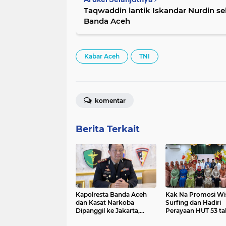
Taqwaddin lantik Iskandar Nurdin se
Banda Aceh
Kabar Aceh
TNI
komentar
Berita Terkait
Kapolresta Banda Aceh
Kak Na Promosi Wi
dan Kasat Narkoba
Surfing dan Hadiri
Dipanggil ke Jakarta,
Perayaan HUT 53 t
Polda Aceh Tunjuk Plt
BAS Simeulue