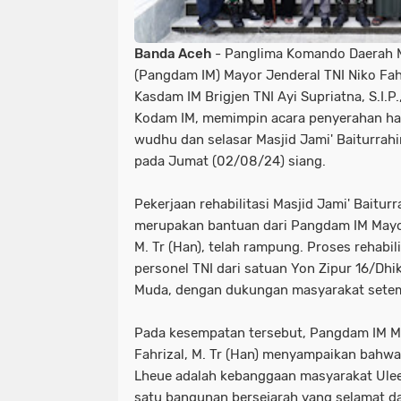
Banda Aceh
- Panglima Komando Daerah M
(Pangdam IM) Mayor Jenderal TNI Niko Fahr
Kasdam IM Brigjen TNI Ayi Supriatna, S.I.P
Kodam IM, memimpin acara penyerahan h
wudhu dan selasar Masjid Jami' Baiturrah
pada Jumat (02/08/24) siang.
Pekerjaan rehabilitasi Masjid Jami' Baitur
merupakan bantuan dari Pangdam IM Mayor 
M. Tr (Han), telah rampung. Proses rehabili
personel TNI dari satuan Yon Zipur 16/Dhi
Muda, dengan dukungan masyarakat sete
Pada kesempatan tersebut, Pangdam IM Ma
Fahrizal, M. Tr (Han) menyampaikan bahwa
Lheue adalah kebanggaan masyarakat Ule
satu bangunan bersejarah yang selamat d