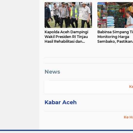
Kapolda Aceh Dampingi
Babinsa Simpang T
Wakil Presiden RI Tinjau
Monitoring Harga
Hasil Rehabilitasi dan
Sembako, Pastikan
Rekonstruksi
Stabilitas dan
Pascabencana di Desa
Ketersediaan Baha
Kendawi, Gayo Lues
Pokok
News
K
Kabar Aceh
Ke H