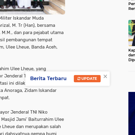
Pem
Rem
Kap
iliter Iskandar Muda
Ada
Ke
izal, M. Tr (Han), bersama
., M.M., dan para pejabat utama
asil pembangunan tempat
im, Ulee Lheue, Banda Aceh,
Kap
dan
Dip
Pol
rahim Ulee Lheue, yang
×
Jenderal TNI Niko Fahrizal,
Berita Terbaru
UPDATE
tasi ini dilakukan oleh
ka Anoraga, Zidam Iskandar
mpat.
yor Jenderal TNI Niko
 Masjid Jami' Baiturrahim Ulee
e Lheue dan merupakan salah
ari dahsyatnya gempa bumi