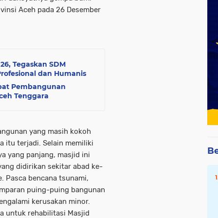
vinsi Aceh pada 26 Desember
026, Tegaskan SDM
Profesional dan Humanis
epat Pembangunan
Aceh Tenggara
t bangunan yang masih kokoh
itu terjadi. Selain memiliki
Be
ya yang panjang, masjid ini
ng didirikan sekitar abad ke-
e. Pasca bencana tsunami,
 hamparan puing-puing bangunan
engalami kerusakan minor.
a untuk rehabilitasi Masjid