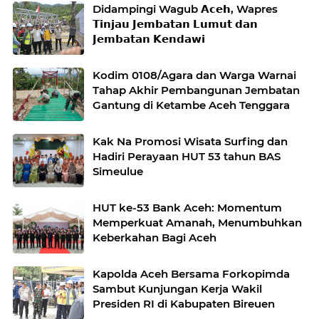
Didampingi Wagub 𝗔𝗰𝗲𝗵, Wapres
𝗧𝗶𝗻𝗷𝗮𝘂 𝗝𝗲𝗺𝗯𝗮𝘁𝗮𝗻 𝗟𝘂𝗺𝘂𝘁 𝗱𝗮𝗻
𝗝𝗲𝗺𝗯𝗮𝘁𝗮𝗻 𝗞𝗲𝗻𝗱𝗮𝘄𝗶
Kodim 0108/Agara dan Warga Warnai
Tahap Akhir Pembangunan Jembatan
Gantung di Ketambe Aceh Tenggara
Kak Na Promosi Wisata Surfing dan
Hadiri Perayaan HUT 53 tahun BAS
Simeulue
HUT ke-53 Bank Aceh: Momentum
Memperkuat Amanah, Menumbuhkan
Keberkahan Bagi Aceh
Kapolda Aceh Bersama Forkopimda
Sambut Kunjungan Kerja Wakil
Presiden RI di Kabupaten Bireuen