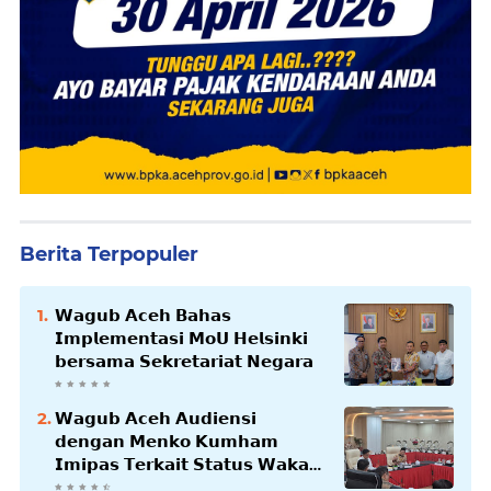
Berita Terpopuler
𝗪𝗮𝗴𝘂𝗯 𝗔𝗰𝗲𝗵 𝗕𝗮𝗵𝗮𝘀
𝗜𝗺𝗽𝗹𝗲𝗺𝗲𝗻𝘁𝗮𝘀𝗶 𝗠𝗼𝗨 𝗛𝗲𝗹𝘀𝗶𝗻𝗸𝗶
𝗯𝗲𝗿𝘀𝗮𝗺𝗮 𝗦𝗲𝗸𝗿𝗲𝘁𝗮𝗿𝗶𝗮𝘁 𝗡𝗲𝗴𝗮𝗿𝗮
𝗪𝗮𝗴𝘂𝗯 𝗔𝗰𝗲𝗵 𝗔𝘂𝗱𝗶𝗲𝗻𝘀𝗶
𝗱𝗲𝗻𝗴𝗮𝗻 𝗠𝗲𝗻𝗸𝗼 𝗞𝘂𝗺𝗵𝗮𝗺
𝗜𝗺𝗶𝗽𝗮𝘀 𝗧𝗲𝗿𝗸𝗮𝗶𝘁 𝗦𝘁𝗮𝘁𝘂𝘀 𝗪𝗮𝗸𝗮𝗳
𝗕𝗹𝗮𝗻𝗴𝗽𝗮𝗱𝗮𝗻𝗴