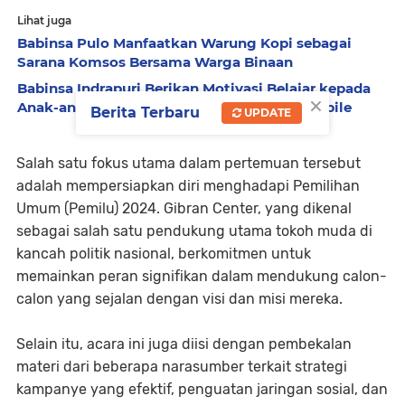
Lihat juga
Babinsa Pulo Manfaatkan Warung Kopi sebagai
Sarana Komsos Bersama Warga Binaan
Babinsa Indrapuri Berikan Motivasi Belajar kepada
×
Anak-anak, Ajak Kurangi Bermain Game Mobile
Berita Terbaru
UPDATE
Salah satu fokus utama dalam pertemuan tersebut
adalah mempersiapkan diri menghadapi Pemilihan
Umum (Pemilu) 2024. Gibran Center, yang dikenal
sebagai salah satu pendukung utama tokoh muda di
kancah politik nasional, berkomitmen untuk
memainkan peran signifikan dalam mendukung calon-
calon yang sejalan dengan visi dan misi mereka.
Selain itu, acara ini juga diisi dengan pembekalan
materi dari beberapa narasumber terkait strategi
kampanye yang efektif, penguatan jaringan sosial, dan