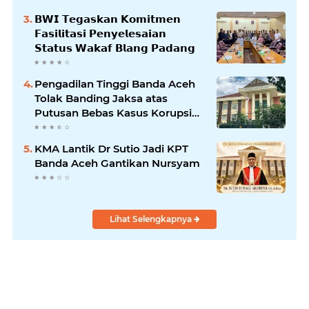
𝗕𝗪𝗜 𝗧𝗲𝗴𝗮𝘀𝗸𝗮𝗻 𝗞𝗼𝗺𝗶𝘁𝗺𝗲𝗻
𝗙𝗮𝘀𝗶𝗹𝗶𝘁𝗮𝘀𝗶 𝗣𝗲𝗻𝘆𝗲𝗹𝗲𝘀𝗮𝗶𝗮𝗻
𝗦𝘁𝗮𝘁𝘂𝘀 𝗪𝗮𝗸𝗮𝗳 𝗕𝗹𝗮𝗻𝗴 𝗣𝗮𝗱𝗮𝗻𝗴
Pengadilan Tinggi Banda Aceh
Tolak Banding Jaksa atas
Putusan Bebas Kasus Korupsi
Wastafel
KMA Lantik Dr Sutio Jadi KPT
Banda Aceh Gantikan Nursyam
Lihat Selengkapnya