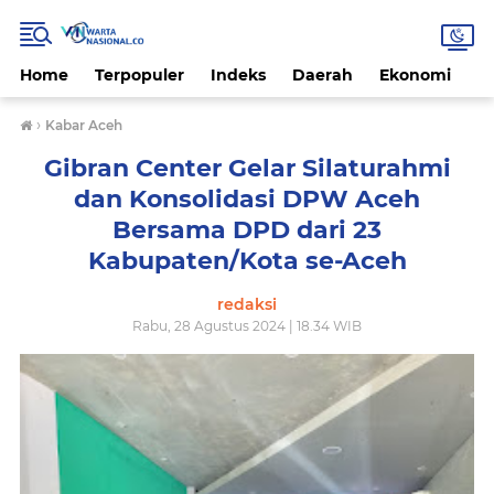
Home
Terpopuler
Indeks
Daerah
Ekonomi
H
›
Kabar Aceh
Gibran Center Gelar Silaturahmi
dan Konsolidasi DPW Aceh
Bersama DPD dari 23
Kabupaten/Kota se-Aceh
redaksi
Rabu, 28 Agustus 2024 | 18.34 WIB