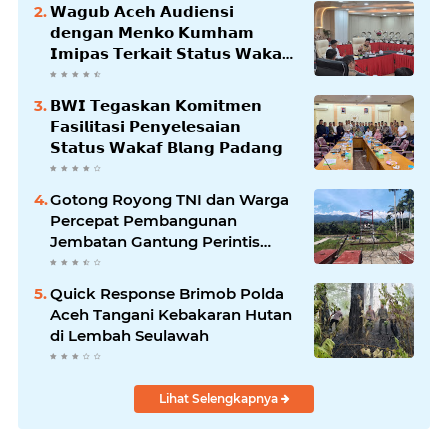
𝗪𝗮𝗴𝘂𝗯 𝗔𝗰𝗲𝗵 𝗔𝘂𝗱𝗶𝗲𝗻𝘀𝗶
𝗱𝗲𝗻𝗴𝗮𝗻 𝗠𝗲𝗻𝗸𝗼 𝗞𝘂𝗺𝗵𝗮𝗺
𝗜𝗺𝗶𝗽𝗮𝘀 𝗧𝗲𝗿𝗸𝗮𝗶𝘁 𝗦𝘁𝗮𝘁𝘂𝘀 𝗪𝗮𝗸𝗮𝗳
𝗕𝗹𝗮𝗻𝗴𝗽𝗮𝗱𝗮𝗻𝗴
𝗕𝗪𝗜 𝗧𝗲𝗴𝗮𝘀𝗸𝗮𝗻 𝗞𝗼𝗺𝗶𝘁𝗺𝗲𝗻
𝗙𝗮𝘀𝗶𝗹𝗶𝘁𝗮𝘀𝗶 𝗣𝗲𝗻𝘆𝗲𝗹𝗲𝘀𝗮𝗶𝗮𝗻
𝗦𝘁𝗮𝘁𝘂𝘀 𝗪𝗮𝗸𝗮𝗳 𝗕𝗹𝗮𝗻𝗴 𝗣𝗮𝗱𝗮𝗻𝗴
Gotong Royong TNI dan Warga
Percepat Pembangunan
Jembatan Gantung Perintis
Kuta Ujung Aceh Tenggara
Quick Response Brimob Polda
Aceh Tangani Kebakaran Hutan
di Lembah Seulawah
Lihat Selengkapnya