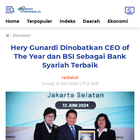
Home
Terpopuler
Indeks
Daerah
Ekonomi
H
›
Ekonomi
Hery Gunardi Dinobatkan CEO of
The Year dan BSI Sebagai Bank
Syariah Terbaik
redaksi
Jumat, 14 Juni 2024 | 17.12 WIB