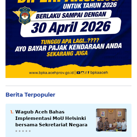
Berita Terpopuler
𝗪𝗮𝗴𝘂𝗯 𝗔𝗰𝗲𝗵 𝗕𝗮𝗵𝗮𝘀
𝗜𝗺𝗽𝗹𝗲𝗺𝗲𝗻𝘁𝗮𝘀𝗶 𝗠𝗼𝗨 𝗛𝗲𝗹𝘀𝗶𝗻𝗸𝗶
𝗯𝗲𝗿𝘀𝗮𝗺𝗮 𝗦𝗲𝗸𝗿𝗲𝘁𝗮𝗿𝗶𝗮𝘁 𝗡𝗲𝗴𝗮𝗿𝗮