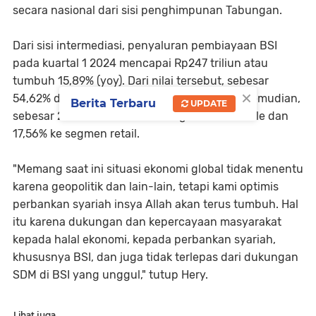
secara nasional dari sisi penghimpunan Tabungan.
Dari sisi intermediasi, penyaluran pembiayaan BSI
pada kuartal 1 2024 mencapai Rp247 triliun atau
tumbuh 15,89% (yoy). Dari nilai tersebut, sebesar
×
54,62% disalurkan pada segmen consumer. Kemudian,
Berita Terbaru
UPDATE
sebesar 27,81% disalurkan ke segmen wholesale dan
17,56% ke segmen retail.
"Memang saat ini situasi ekonomi global tidak menentu
karena geopolitik dan lain-lain, tetapi kami optimis
perbankan syariah insya Allah akan terus tumbuh. Hal
itu karena dukungan dan kepercayaan masyarakat
kepada halal ekonomi, kepada perbankan syariah,
khususnya BSI, dan juga tidak terlepas dari dukungan
SDM di BSI yang unggul," tutup Hery.
Lihat juga