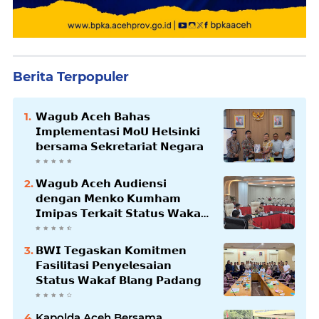
Berita Terpopuler
𝗪𝗮𝗴𝘂𝗯 𝗔𝗰𝗲𝗵 𝗕𝗮𝗵𝗮𝘀
𝗜𝗺𝗽𝗹𝗲𝗺𝗲𝗻𝘁𝗮𝘀𝗶 𝗠𝗼𝗨 𝗛𝗲𝗹𝘀𝗶𝗻𝗸𝗶
𝗯𝗲𝗿𝘀𝗮𝗺𝗮 𝗦𝗲𝗸𝗿𝗲𝘁𝗮𝗿𝗶𝗮𝘁 𝗡𝗲𝗴𝗮𝗿𝗮
𝗪𝗮𝗴𝘂𝗯 𝗔𝗰𝗲𝗵 𝗔𝘂𝗱𝗶𝗲𝗻𝘀𝗶
𝗱𝗲𝗻𝗴𝗮𝗻 𝗠𝗲𝗻𝗸𝗼 𝗞𝘂𝗺𝗵𝗮𝗺
𝗜𝗺𝗶𝗽𝗮𝘀 𝗧𝗲𝗿𝗸𝗮𝗶𝘁 𝗦𝘁𝗮𝘁𝘂𝘀 𝗪𝗮𝗸𝗮𝗳
𝗕𝗹𝗮𝗻𝗴𝗽𝗮𝗱𝗮𝗻𝗴
𝗕𝗪𝗜 𝗧𝗲𝗴𝗮𝘀𝗸𝗮𝗻 𝗞𝗼𝗺𝗶𝘁𝗺𝗲𝗻
𝗙𝗮𝘀𝗶𝗹𝗶𝘁𝗮𝘀𝗶 𝗣𝗲𝗻𝘆𝗲𝗹𝗲𝘀𝗮𝗶𝗮𝗻
𝗦𝘁𝗮𝘁𝘂𝘀 𝗪𝗮𝗸𝗮𝗳 𝗕𝗹𝗮𝗻𝗴 𝗣𝗮𝗱𝗮𝗻𝗴
Kapolda Aceh Bersama