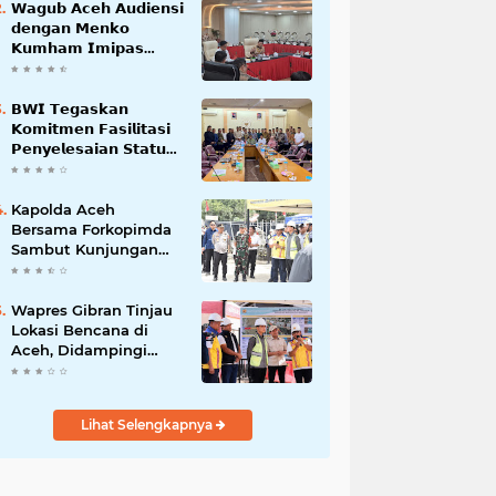
𝗪𝗮𝗴𝘂𝗯 𝗔𝗰𝗲𝗵 𝗔𝘂𝗱𝗶𝗲𝗻𝘀𝗶
𝗱𝗲𝗻𝗴𝗮𝗻 𝗠𝗲𝗻𝗸𝗼
𝗞𝘂𝗺𝗵𝗮𝗺 𝗜𝗺𝗶𝗽𝗮𝘀
𝗧𝗲𝗿𝗸𝗮𝗶𝘁 𝗦𝘁𝗮𝘁𝘂𝘀 𝗪𝗮𝗸𝗮𝗳
𝗕𝗹𝗮𝗻𝗴𝗽𝗮𝗱𝗮𝗻𝗴
𝗕𝗪𝗜 𝗧𝗲𝗴𝗮𝘀𝗸𝗮𝗻
𝗞𝗼𝗺𝗶𝘁𝗺𝗲𝗻 𝗙𝗮𝘀𝗶𝗹𝗶𝘁𝗮𝘀𝗶
𝗣𝗲𝗻𝘆𝗲𝗹𝗲𝘀𝗮𝗶𝗮𝗻 𝗦𝘁𝗮𝘁𝘂𝘀
𝗪𝗮𝗸𝗮𝗳 𝗕𝗹𝗮𝗻𝗴 𝗣𝗮𝗱𝗮𝗻𝗴
Kapolda Aceh
Bersama Forkopimda
Sambut Kunjungan
Kerja Wakil Presiden
RI di Kabupaten
Bireuen
Wapres Gibran Tinjau
Lokasi Bencana di
Aceh, Didampingi
Wagub Dek Fadh
Lihat Selengkapnya