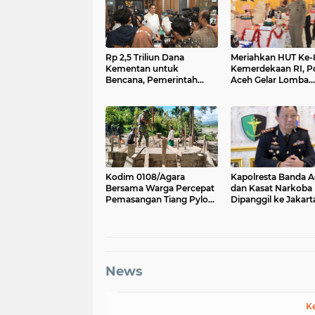
Rp 2,5 Triliun Dana
Meriahkan HUT Ke-
Kementan untuk
Kemerdekaan RI, P
Bencana, Pemerintah
Aceh Gelar Lomba
Aceh kelola Rp 9,7 M
Memasak Nasi Gor
dan Aneka Minuma
Kodim 0108/Agara
Kapolresta Banda 
Bersama Warga Percepat
dan Kasat Narkoba
Pemasangan Tiang Pylon
Dipanggil ke Jakart
Jembatan Gantung di
Polda Aceh Tunjuk 
Desa Lawe Ger-Ger Aceh
Tenggara
News
K