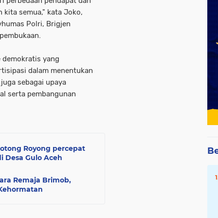
iri perbedaan pendapat dan
n kita semua," kata Joko,
umas Polri, Brigjen
 pembukaan.
 demokratis yang
tisipasi dalam menentukan
 juga sebagai upaya
al serta pembangunan
otong Royong percepat
Be
 Desa Gulo Aceh
ara Remaja Brimob,
 Kehormatan