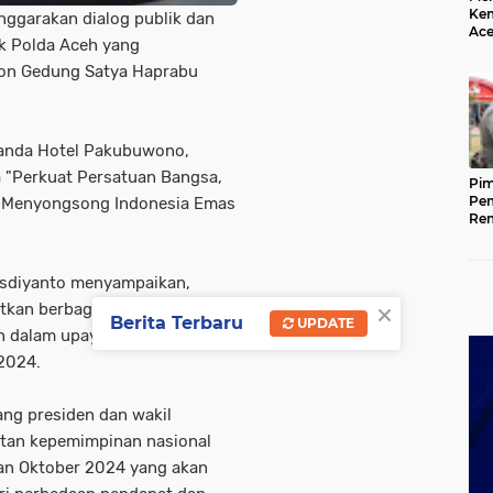
Kem
nggarakan dialog publik dan
Ace
uk Polda Aceh yang
Mem
da
dcon Gedung Satya Haprabu
eranda Hotel Pakubuwono,
 "Perkuat Persatuan Bangsa,
Pim
Pem
 Menyongsong Indonesia Emas
Rem
Kap
Ada
Ke
isdiyanto menyampaikan,
×
atkan berbagai masukan
Berita Terbaru
UPDATE
en dalam upaya memperkuat
2024.
ng presiden dan wakil
jutan kepemimpinan nasional
lan Oktober 2024 yang akan