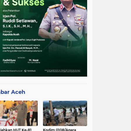
bar Aceh
iahkan HUT Ke-81
Kodim 0108/Agara