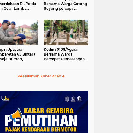
erdekaan RI, Polda
Bersama Warga Gotong
h Gelar Lomba
Royong percepat
asak Nasi Goreng
pembangunan
n Aneka Minuman
Jembatan Gantung di
Desa Gulo Aceh
Tenggara
pin Upacara
Kodim 0108/Agara
baretan 65 Bintara
Bersama Warga
aja Brimob,
Percepat Pemasangan
olda Aceh: Baret
Tiang Pylon Jembatan
lah Simbol
Gantung di Desa Lawe
hormatan
Ger-Ger Aceh Tenggara
Ke Halaman Kabar Aceh