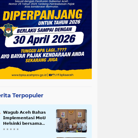
rita Terpopuler
𝗪𝗮𝗴𝘂𝗯 𝗔𝗰𝗲𝗵 𝗕𝗮𝗵𝗮𝘀
𝗜𝗺𝗽𝗹𝗲𝗺𝗲𝗻𝘁𝗮𝘀𝗶 𝗠𝗼𝗨
𝗛𝗲𝗹𝘀𝗶𝗻𝗸𝗶 𝗯𝗲𝗿𝘀𝗮𝗺𝗮
𝗦𝗲𝗸𝗿𝗲𝘁𝗮𝗿𝗶𝗮𝘁 𝗡𝗲𝗴𝗮𝗿𝗮