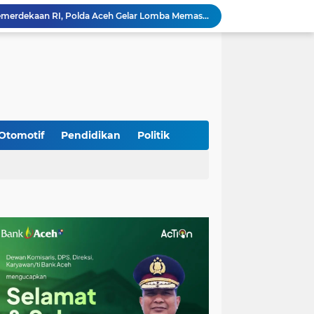
Meriahkan HUT Ke-81 Kemerdekaan RI, Polda Aceh Gelar Lomba Memasak Nasi Goreng dan Aneka Minuman
Babinsa Simpang Tiga Monitoring Harga Sembako, Pastikan Stabilitas dan Ketersediaan Bahan Pokok
Babinsa Lembah Seulawah Perkuat Sinergi dengan Tenaga Pendidik, Tekankan Pencegahan Kenakalan Remaja dan Bahaya Narkoba
Perkuat Kamtibmas, Babinsa Kuta Cot Glie Aktif Komsos Ajak Warga Jaga Ketertiban Desa
Kodim 0108/Agara Bersama Warga Gotong Royong percepat pembangunan Jembatan Gantung di Desa Gulo Aceh Tenggara
Babinsa Sukamakmur Tanamkan Semangat Belajar, Hadir Langsung di SMAN 1 untuk Motivasi Siswa
Jaga Stabilitas Wilayah, Koramil Montasik Intensifkan Patroli Keamanan di Desa Binaan
Pimpin Upacara Pembaretan 65 Bintara Remaja Brimob, Kapolda Aceh: Baret Adalah Simbol Kehormatan
Otomotif
Pendidikan
Politik
Kodim 0108/Agara Bersama Warga Percepat Pemasangan Tiang Pylon Jembatan Gantung di Desa Lawe Ger-Ger Aceh Tenggara
Rp 2,5 Triliun Dana Kementan untuk Bencana, Pemerintah Aceh kelola Rp 9,7 M