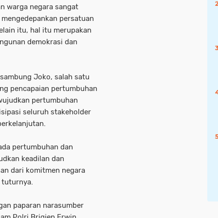
an warga negara sangat
an mengedepankan persatuan
lain itu, hal itu merupakan
angunan demokrasi dan
 sambung Joko, salah satu
rong pencapaian pertumbuhan
ewujudkan pertumbuhan
sipasi seluruh stakeholder
berkelanjutan.
ada pertumbuhan dan
dkan keadilan dan
an dari komitmen negara
 tuturnya.
ngan paparan narasumber
kam Polri Brigjen Erwin