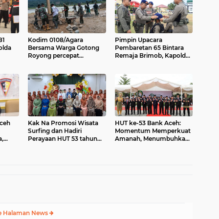
81
Kodim 0108/Agara
Pimpin Upacara
olda
Bersama Warga Gotong
Pembaretan 65 Bintara
Royong percepat
Remaja Brimob, Kapolda
eng
pembangunan Jembatan
Aceh: Baret Adalah
n
Gantung di Desa Gulo
Simbol Kehormatan
Aceh Tenggara
Aceh
Kak Na Promosi Wisata
HUT ke-53 Bank Aceh:
Surfing dan Hadiri
Momentum Memperkuat
a,
Perayaan HUT 53 tahun
Amanah, Menumbuhkan
Plt
BAS Simeulue
Keberkahan Bagi Aceh
e Halaman News