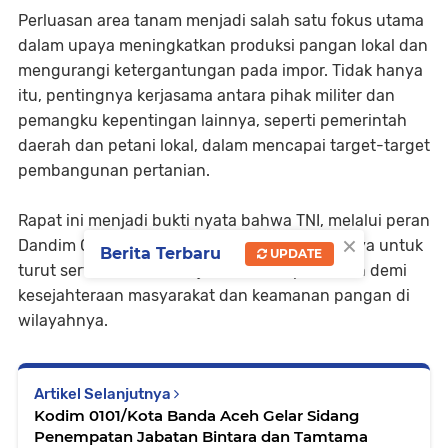
Perluasan area tanam menjadi salah satu fokus utama
dalam upaya meningkatkan produksi pangan lokal dan
mengurangi ketergantungan pada impor. Tidak hanya
itu, pentingnya kerjasama antara pihak militer dan
pemangku kepentingan lainnya, seperti pemerintah
daerah dan petani lokal, dalam mencapai target-target
pembangunan pertanian.
Rapat ini menjadi bukti nyata bahwa TNI, melalui peran
×
Dandim 0101/Kota Banda Aceh, terus berupaya untuk
Berita Terbaru
UPDATE
turut serta dalam memajukan sektor pertanian demi
kesejahteraan masyarakat dan keamanan pangan di
wilayahnya.
Artikel Selanjutnya
Kodim 0101/Kota Banda Aceh Gelar Sidang
Penempatan Jabatan Bintara dan Tamtama