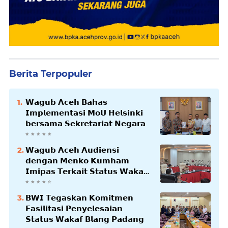
Berita Terpopuler
𝗪𝗮𝗴𝘂𝗯 𝗔𝗰𝗲𝗵 𝗕𝗮𝗵𝗮𝘀
𝗜𝗺𝗽𝗹𝗲𝗺𝗲𝗻𝘁𝗮𝘀𝗶 𝗠𝗼𝗨 𝗛𝗲𝗹𝘀𝗶𝗻𝗸𝗶
𝗯𝗲𝗿𝘀𝗮𝗺𝗮 𝗦𝗲𝗸𝗿𝗲𝘁𝗮𝗿𝗶𝗮𝘁 𝗡𝗲𝗴𝗮𝗿𝗮
𝗪𝗮𝗴𝘂𝗯 𝗔𝗰𝗲𝗵 𝗔𝘂𝗱𝗶𝗲𝗻𝘀𝗶
𝗱𝗲𝗻𝗴𝗮𝗻 𝗠𝗲𝗻𝗸𝗼 𝗞𝘂𝗺𝗵𝗮𝗺
𝗜𝗺𝗶𝗽𝗮𝘀 𝗧𝗲𝗿𝗸𝗮𝗶𝘁 𝗦𝘁𝗮𝘁𝘂𝘀 𝗪𝗮𝗸𝗮𝗳
𝗕𝗹𝗮𝗻𝗴𝗽𝗮𝗱𝗮𝗻𝗴
𝗕𝗪𝗜 𝗧𝗲𝗴𝗮𝘀𝗸𝗮𝗻 𝗞𝗼𝗺𝗶𝘁𝗺𝗲𝗻
𝗙𝗮𝘀𝗶𝗹𝗶𝘁𝗮𝘀𝗶 𝗣𝗲𝗻𝘆𝗲𝗹𝗲𝘀𝗮𝗶𝗮𝗻
𝗦𝘁𝗮𝘁𝘂𝘀 𝗪𝗮𝗸𝗮𝗳 𝗕𝗹𝗮𝗻𝗴 𝗣𝗮𝗱𝗮𝗻𝗴