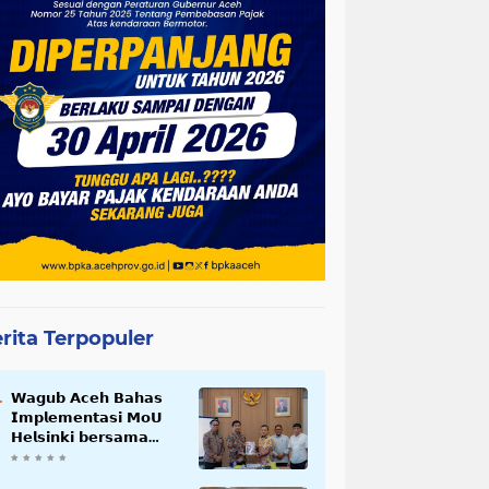
rita Terpopuler
𝗪𝗮𝗴𝘂𝗯 𝗔𝗰𝗲𝗵 𝗕𝗮𝗵𝗮𝘀
𝗜𝗺𝗽𝗹𝗲𝗺𝗲𝗻𝘁𝗮𝘀𝗶 𝗠𝗼𝗨
𝗛𝗲𝗹𝘀𝗶𝗻𝗸𝗶 𝗯𝗲𝗿𝘀𝗮𝗺𝗮
𝗦𝗲𝗸𝗿𝗲𝘁𝗮𝗿𝗶𝗮𝘁 𝗡𝗲𝗴𝗮𝗿𝗮