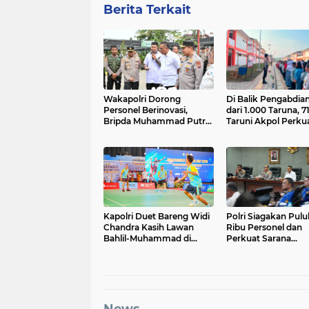
Berita Terkait
Wakapolri Dorong
Di Balik Pengabdian
Personel Berinovasi,
dari 1.000 Taruna, 7
Bripda Muhammad Putra
Taruni Akpol Perku
Aulia Jadi Contoh Nyata
Pembentukan Kara
Siswa Sekolah Raky
Kapolri Duet Bareng Widi
Polri Siagakan Pul
Chandra Kasih Lawan
Ribu Personel dan
Bahlil-Muhammad di
Perkuat Sarana
Penutupan Kapolri Cup
Operasional Hadapi
2026
Ancaman Karhutla 
News