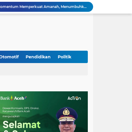
HUT ke-53 Bank Aceh: Momentum Memperkuat Amanah, Menumbuhkan Keberkahan Bagi Aceh
Silaturahmi Lintas Sektor di Kuta Alam, TNI–Polri dan Desa Perkokoh Kebersamaan
Babinsa Peukan Bada Hadiri Rapat Lanjutan HUT RI ke-81, Perkuat Sinergi Lintas Sektor
jid Raya Gelar Acara Lepas Sambut Danramil
Dukung Generasi Sehat, Babinsa Seulimeum Dampingi Imunisasi Campak di Tanoh Abee
Di Pinggir Sawah, Babinsa Lhoong Pererat Kedekatan dengan Masyarakat Desa Gle Bruek
Kapolda Aceh Bersama Forkopimda Sambut Kunjungan Kerja Wakil Presiden RI di Kabupaten Bireuen
Kapolda Aceh Dampingi Wakil Presiden RI Tinjau Hasil Rehabilitasi dan Rekonstruksi Pascabencana di Desa Kendawi, Gayo Lues
Otomotif
Pendidikan
Politik
Kapolda Aceh dan Forkopimda Dampingi Kunjungan Kerja Wakil Presiden RI Gibran Rakabuming Raka di Aceh Tengah
Kak Na Promosi Wisata Surfing dan Hadiri Perayaan HUT 53 tahun BAS Simeulue