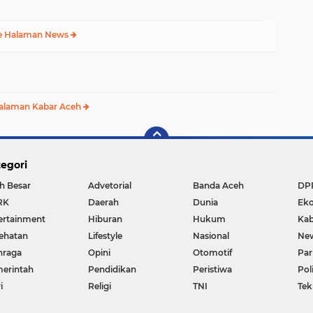
e Halaman News
alaman Kabar Aceh
egori
h Besar
Advetorial
Banda Aceh
DP
RK
Daerah
Dunia
Ek
ertainment
Hiburan
Hukum
Kab
ehatan
Lifestyle
Nasional
Ne
hraga
Opini
Otomotif
Par
erintah
Pendidikan
Peristiwa
Pol
i
Religi
TNI
Tek