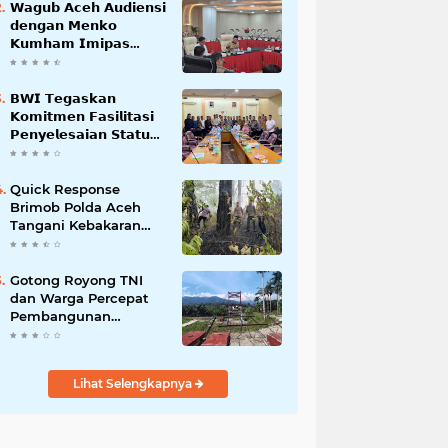
𝗪𝗮𝗴𝘂𝗯 𝗔𝗰𝗲𝗵 𝗔𝘂𝗱𝗶𝗲𝗻𝘀𝗶
𝗱𝗲𝗻𝗴𝗮𝗻 𝗠𝗲𝗻𝗸𝗼
𝗞𝘂𝗺𝗵𝗮𝗺 𝗜𝗺𝗶𝗽𝗮𝘀
𝗧𝗲𝗿𝗸𝗮𝗶𝘁 𝗦𝘁𝗮𝘁𝘂𝘀 𝗪𝗮𝗸𝗮𝗳
𝗕𝗹𝗮𝗻𝗴𝗽𝗮𝗱𝗮𝗻𝗴
𝗕𝗪𝗜 𝗧𝗲𝗴𝗮𝘀𝗸𝗮𝗻
𝗞𝗼𝗺𝗶𝘁𝗺𝗲𝗻 𝗙𝗮𝘀𝗶𝗹𝗶𝘁𝗮𝘀𝗶
𝗣𝗲𝗻𝘆𝗲𝗹𝗲𝘀𝗮𝗶𝗮𝗻 𝗦𝘁𝗮𝘁𝘂𝘀
𝗪𝗮𝗸𝗮𝗳 𝗕𝗹𝗮𝗻𝗴 𝗣𝗮𝗱𝗮𝗻𝗴
Quick Response
Brimob Polda Aceh
Tangani Kebakaran
Hutan di Lembah
Seulawah
Gotong Royong TNI
dan Warga Percepat
Pembangunan
Jembatan Gantung
Perintis Kuta Ujung
Aceh Tenggara
Lihat Selengkapnya