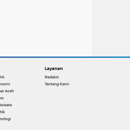
Layanan
RA
Redaksi
onomi
Tentang Kami
ar Aceh
ws
iwisata
itik
nologi