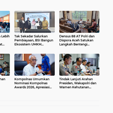
 Lebih
Tak Sekadar Salurkan
Densus 88 AT Polri dan
1
Pembiayaan, BSI Bangun
Dispora Aceh Satukan
at
Ekosistem UMKM
Langkah Bentengi
kter
Nasional Bersama
Generasi Muda dari
at
Danantara
Paham IRET
uhan
Kompolnas Umumkan
Tindak Lanjuti Arahan
Nominasi Kompolnas
Presiden, Wakapolri dan
Awards 2026, Apresiasi
Wamen Kehutanan
Kinerja dan Dedikasi
Konsolidasikan Langkah
2026
Personel Polri
Nasional Hadapi El Nino
dan Karhutla