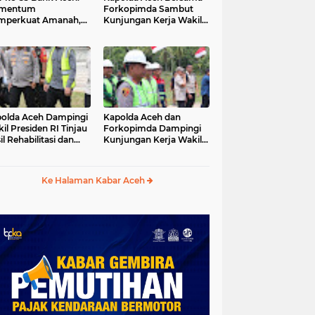
mentum
Forkopimda Sambut
mperkuat Amanah,
Kunjungan Kerja Wakil
numbuhkan
Presiden RI di
erkahan Bagi Aceh
Kabupaten Bireuen
olda Aceh Dampingi
Kapolda Aceh dan
il Presiden RI Tinjau
Forkopimda Dampingi
il Rehabilitasi dan
Kunjungan Kerja Wakil
onstruksi
Presiden RI Gibran
cabencana di Desa
Rakabuming Raka di
dawi, Gayo Lues
Aceh Tengah
Ke Halaman Kabar Aceh