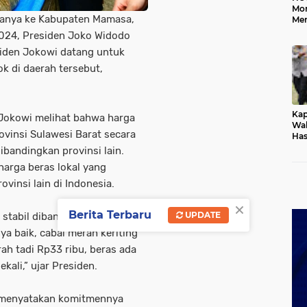
Mo
anya ke Kabupaten Mamasa,
Me
Me
 2024, Presiden Joko Widodo
Keb
iden Jokowi datang untuk
k di daerah tersebut,
Kap
 Jokowi melihat bahwa harga
Wak
ovinsi Sulawesi Barat secara
Has
Rek
bandingkan provinsi lain.
Pas
harga beras lokal yang
Ken
vinsi lain di Indonesia.
×
Berita Terbaru
UPDATE
a stabil dibandingkan provinsi
a baik, cabai merah keriting
ah tadi Rp33 ribu, beras ada
kali,” ujar Presiden.
en menyatakan komitmennya