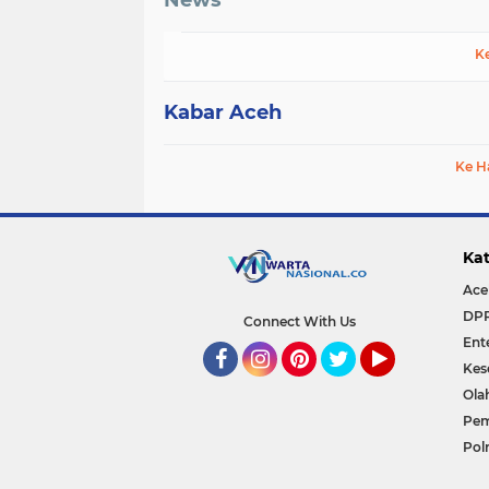
K
Kabar Aceh
Ke H
Kat
Ace
DP
Connect With Us
Ent
Kes
Facebook
Instagram
Pinterest
Twitter
YouTube
Ola
Pem
Polr