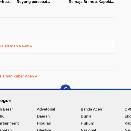
erkuat
Royong percepat
Remaja Brimob, Kapolda
u
pembangunan Jembatan
Aceh: Baret Adalah
Gantung di Desa Gulo
Simbol Kehormatan
Aceh Tenggara
e Halaman News
alaman Kabar Aceh
egori
h Besar
Advetorial
Banda Aceh
DP
RK
Daerah
Dunia
Ek
ertainment
Hiburan
Hukum
Kab
ehatan
Lifestyle
Nasional
Ne