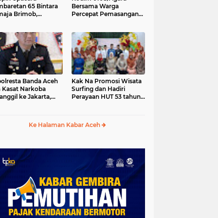
baretan 65 Bintara
Bersama Warga
aja Brimob,
Percepat Pemasangan
olda Aceh: Baret
Tiang Pylon Jembatan
lah Simbol
Gantung di Desa Lawe
hormatan
Ger-Ger Aceh Tenggara
olresta Banda Aceh
Kak Na Promosi Wisata
 Kasat Narkoba
Surfing dan Hadiri
anggil ke Jakarta,
Perayaan HUT 53 tahun
da Aceh Tunjuk Plt
BAS Simeulue
Ke Halaman Kabar Aceh