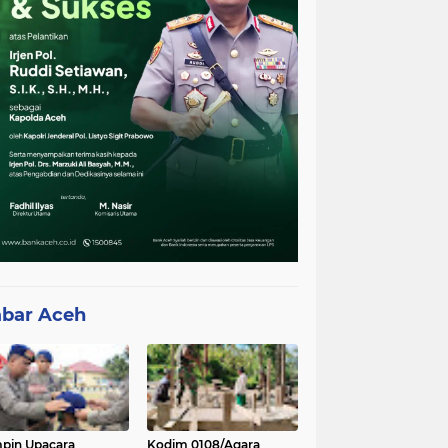
bar Aceh
pin Upacara
Kodim 0108/Agara