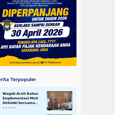
rita Terpopuler
𝗪𝗮𝗴𝘂𝗯 𝗔𝗰𝗲𝗵 𝗕𝗮𝗵𝗮𝘀
𝗜𝗺𝗽𝗹𝗲𝗺𝗲𝗻𝘁𝗮𝘀𝗶 𝗠𝗼𝗨
𝗛𝗲𝗹𝘀𝗶𝗻𝗸𝗶 𝗯𝗲𝗿𝘀𝗮𝗺𝗮
𝗦𝗲𝗸𝗿𝗲𝘁𝗮𝗿𝗶𝗮𝘁 𝗡𝗲𝗴𝗮𝗿𝗮