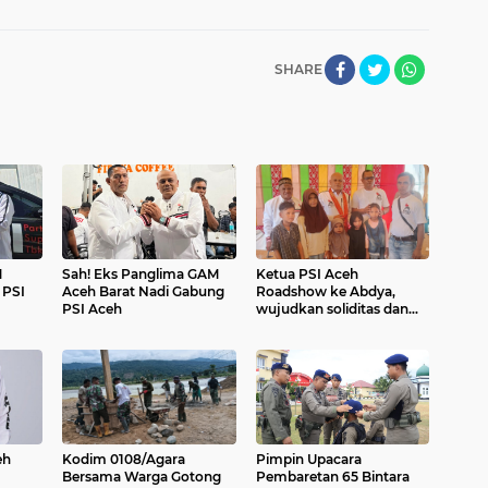
SHARE
M
Sah! Eks Panglima GAM
Ketua PSI Aceh
 PSI
Aceh Barat Nadi Gabung
Roadshow ke Abdya,
PSI Aceh
wujudkan soliditas dan
komitmen
eh
Kodim 0108/Agara
Pimpin Upacara
Bersama Warga Gotong
Pembaretan 65 Bintara