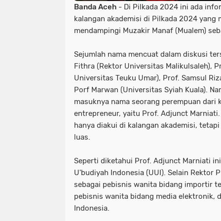
Banda Aceh
- Di Pilkada 2024 ini ada inf
kalangan akademisi di Pilkada 2024 yang 
mendampingi Muzakir Manaf (Mualem) seb
Sejumlah nama mencuat dalam diskusi ters
Fithra (Rektor Universitas Malikulsaleh), P
Universitas Teuku Umar), Prof. Samsul Riz
Porf Marwan (Universitas Syiah Kuala). N
masuknya nama seorang perempuan dari k
entrepreneur, yaitu Prof. Adjunct Marniat
hanya diakui di kalangan akademisi, tetap
luas.
Seperti diketahui Prof. Adjunct Marniati in
U'budiyah Indonesia (UUI). Selain Rektor P
sebagai pebisnis wanita bidang importir t
pebisnis wanita bidang media elektronik, 
Indonesia.