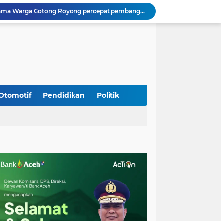
Kodim 0108/Agara Bersama Warga Gotong Royong percepat pembangunan Jembatan Gantung di Desa Gulo Aceh Tenggara
Babinsa Sukamakmur Tanamkan Semangat Belajar, Hadir Langsung di SMAN 1 untuk Motivasi Siswa
Jaga Stabilitas Wilayah, Koramil Montasik Intensifkan Patroli Keamanan di Desa Binaan
Pimpin Upacara Pembaretan 65 Bintara Remaja Brimob, Kapolda Aceh: Baret Adalah Simbol Kehormatan
Kodim 0108/Agara Bersama Warga Percepat Pemasangan Tiang Pylon Jembatan Gantung di Desa Lawe Ger-Ger Aceh Tenggara
Kapolresta Banda Aceh dan Kasat Narkoba Dipanggil ke Jakarta, Polda Aceh Tunjuk Plt
Kak Na Promosi Wisata Surfing dan Hadiri Perayaan HUT 53 tahun BAS Simeulue
Babinsa Simpang Tiga Monitoring Harga Sembako, Pastikan Stabilitas dan Ketersediaan Bahan Pokok
Otomotif
Pendidikan
Politik
Babinsa Lembah Seulawah Perkuat Sinergi dengan Tenaga Pendidik, Tekankan Pencegahan Kenakalan Remaja dan Bahaya Narkoba
Perkuat Kamtibmas, Babinsa Kuta Cot Glie Aktif Komsos Ajak Warga Jaga Ketertiban Desa