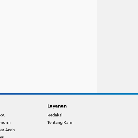
Layanan
RA
Redaksi
onomi
Tentang Kami
ar Aceh
ws