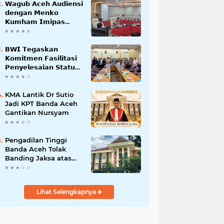
𝗪𝗮𝗴𝘂𝗯 𝗔𝗰𝗲𝗵 𝗔𝘂𝗱𝗶𝗲𝗻𝘀𝗶
𝗱𝗲𝗻𝗴𝗮𝗻 𝗠𝗲𝗻𝗸𝗼
𝗞𝘂𝗺𝗵𝗮𝗺 𝗜𝗺𝗶𝗽𝗮𝘀
𝗧𝗲𝗿𝗸𝗮𝗶𝘁 𝗦𝘁𝗮𝘁𝘂𝘀 𝗪𝗮𝗸𝗮𝗳
𝗕𝗹𝗮𝗻𝗴𝗽𝗮𝗱𝗮𝗻𝗴
𝗕𝗪𝗜 𝗧𝗲𝗴𝗮𝘀𝗸𝗮𝗻
𝗞𝗼𝗺𝗶𝘁𝗺𝗲𝗻 𝗙𝗮𝘀𝗶𝗹𝗶𝘁𝗮𝘀𝗶
𝗣𝗲𝗻𝘆𝗲𝗹𝗲𝘀𝗮𝗶𝗮𝗻 𝗦𝘁𝗮𝘁𝘂𝘀
𝗪𝗮𝗸𝗮𝗳 𝗕𝗹𝗮𝗻𝗴 𝗣𝗮𝗱𝗮𝗻𝗴
KMA Lantik Dr Sutio
Jadi KPT Banda Aceh
Gantikan Nursyam
Pengadilan Tinggi
Banda Aceh Tolak
Banding Jaksa atas
Putusan Bebas Kasus
Korupsi Wastafel
Lihat Selengkapnya