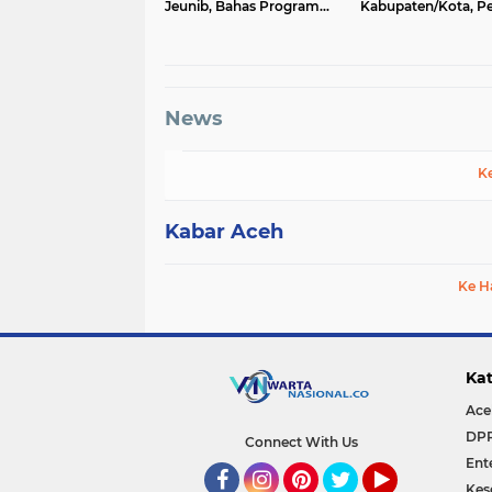
Jeunib, Bahas Program
Kabupaten/Kota, P
untuk Duafa dan Anak
Mesin Partai Menuj
Yatim
Pemilu 2029
News
K
Kabar Aceh
Ke H
Kat
Ace
DP
Connect With Us
Ent
Kes