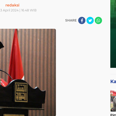
redaksi
13 April 2024 | 16.48 WIB
SHARE
Ka
Pim