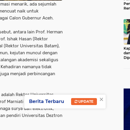
ormasi menarik, ada sejumlah
Pem
Rem
mencuat naik untuk
Kap
agai Calon Gubernur Aceh.
Ada
Ke
ebut, antara lain Prof. Herman
rof. Ishak Hasan (Rektor
al (Rektor Universitas Batam),
Kap
amun, kejutan muncul dengan
dan
Dip
alangan akademisi sekaligus
Pol
i. Kehadiran namanya tidak
i juga menjadi perbincangan
i adalah Rektor Universitas
×
Berita Terbaru
rof Marniati juga dikenal
UPDATE
enaga surya dan elektronik,
dan pendiri Universitas Deztron