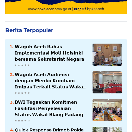
Berita Terpopuler
𝗪𝗮𝗴𝘂𝗯 𝗔𝗰𝗲𝗵 𝗕𝗮𝗵𝗮𝘀
𝗜𝗺𝗽𝗹𝗲𝗺𝗲𝗻𝘁𝗮𝘀𝗶 𝗠𝗼𝗨 𝗛𝗲𝗹𝘀𝗶𝗻𝗸𝗶
𝗯𝗲𝗿𝘀𝗮𝗺𝗮 𝗦𝗲𝗸𝗿𝗲𝘁𝗮𝗿𝗶𝗮𝘁 𝗡𝗲𝗴𝗮𝗿𝗮
𝗪𝗮𝗴𝘂𝗯 𝗔𝗰𝗲𝗵 𝗔𝘂𝗱𝗶𝗲𝗻𝘀𝗶
𝗱𝗲𝗻𝗴𝗮𝗻 𝗠𝗲𝗻𝗸𝗼 𝗞𝘂𝗺𝗵𝗮𝗺
𝗜𝗺𝗶𝗽𝗮𝘀 𝗧𝗲𝗿𝗸𝗮𝗶𝘁 𝗦𝘁𝗮𝘁𝘂𝘀 𝗪𝗮𝗸𝗮𝗳
𝗕𝗹𝗮𝗻𝗴𝗽𝗮𝗱𝗮𝗻𝗴
𝗕𝗪𝗜 𝗧𝗲𝗴𝗮𝘀𝗸𝗮𝗻 𝗞𝗼𝗺𝗶𝘁𝗺𝗲𝗻
𝗙𝗮𝘀𝗶𝗹𝗶𝘁𝗮𝘀𝗶 𝗣𝗲𝗻𝘆𝗲𝗹𝗲𝘀𝗮𝗶𝗮𝗻
𝗦𝘁𝗮𝘁𝘂𝘀 𝗪𝗮𝗸𝗮𝗳 𝗕𝗹𝗮𝗻𝗴 𝗣𝗮𝗱𝗮𝗻𝗴
Quick Response Brimob Polda