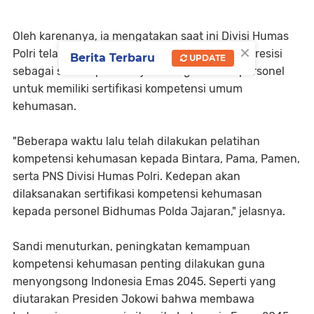
Oleh karenanya, ia mengatakan saat ini Divisi Humas
×
Polri telah menghadirkan e-Learning Humas Presisi
Berita Terbaru
UPDATE
sebagai sarana pembelajaran bagi seluruh personel
untuk memiliki sertifikasi kompetensi umum
kehumasan.
"Beberapa waktu lalu telah dilakukan pelatihan
kompetensi kehumasan kepada Bintara, Pama, Pamen,
serta PNS Divisi Humas Polri. Kedepan akan
dilaksanakan sertifikasi kompetensi kehumasan
kepada personel Bidhumas Polda Jajaran," jelasnya.
Sandi menuturkan, peningkatan kemampuan
kompetensi kehumasan penting dilakukan guna
menyongsong Indonesia Emas 2045. Seperti yang
diutarakan Presiden Jokowi bahwa membawa