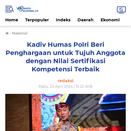
Home
Terpopuler
Indeks
Daerah
Ekonomi
H
›
Nasional
Kadiv Humas Polri Beri
Penghargaan untuk Tujuh Anggota
dengan Nilai Sertifikasi
Kompetensi Terbaik
redaksi
Rabu, 24 April 2024 | 15.25 WIB