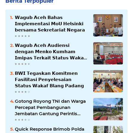
Berita Terpopuler
𝗪𝗮𝗴𝘂𝗯 𝗔𝗰𝗲𝗵 𝗕𝗮𝗵𝗮𝘀
𝗜𝗺𝗽𝗹𝗲𝗺𝗲𝗻𝘁𝗮𝘀𝗶 𝗠𝗼𝗨 𝗛𝗲𝗹𝘀𝗶𝗻𝗸𝗶
𝗯𝗲𝗿𝘀𝗮𝗺𝗮 𝗦𝗲𝗸𝗿𝗲𝘁𝗮𝗿𝗶𝗮𝘁 𝗡𝗲𝗴𝗮𝗿𝗮
𝗪𝗮𝗴𝘂𝗯 𝗔𝗰𝗲𝗵 𝗔𝘂𝗱𝗶𝗲𝗻𝘀𝗶
𝗱𝗲𝗻𝗴𝗮𝗻 𝗠𝗲𝗻𝗸𝗼 𝗞𝘂𝗺𝗵𝗮𝗺
𝗜𝗺𝗶𝗽𝗮𝘀 𝗧𝗲𝗿𝗸𝗮𝗶𝘁 𝗦𝘁𝗮𝘁𝘂𝘀 𝗪𝗮𝗸𝗮𝗳
𝗕𝗹𝗮𝗻𝗴𝗽𝗮𝗱𝗮𝗻𝗴
𝗕𝗪𝗜 𝗧𝗲𝗴𝗮𝘀𝗸𝗮𝗻 𝗞𝗼𝗺𝗶𝘁𝗺𝗲𝗻
𝗙𝗮𝘀𝗶𝗹𝗶𝘁𝗮𝘀𝗶 𝗣𝗲𝗻𝘆𝗲𝗹𝗲𝘀𝗮𝗶𝗮𝗻
𝗦𝘁𝗮𝘁𝘂𝘀 𝗪𝗮𝗸𝗮𝗳 𝗕𝗹𝗮𝗻𝗴 𝗣𝗮𝗱𝗮𝗻𝗴
Gotong Royong TNI dan Warga
Percepat Pembangunan
Jembatan Gantung Perintis
Kuta Ujung Aceh Tenggara
Quick Response Brimob Polda