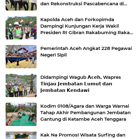
dan Rekonstruksi Pascabencana di
Desa Kendawi, Gayo Lues
Kapolda Aceh dan Forkopimda
Dampingi Kunjungan Kerja Wakil
Presiden RI Gibran Rakabuming Raka
di Aceh Tengah
Pemerintah Aceh Angkat 228 Pegawai
Negeri Sipil
Didampingi Wagub 𝗔𝗰𝗲𝗵, Wapres
𝗧𝗶𝗻𝗷𝗮𝘂 𝗝𝗲𝗺𝗯𝗮𝘁𝗮𝗻 𝗟𝘂𝗺𝘂𝘁 𝗱𝗮𝗻
𝗝𝗲𝗺𝗯𝗮𝘁𝗮𝗻 𝗞𝗲𝗻𝗱𝗮𝘄𝗶
Kodim 0108/Agara dan Warga Warnai
Tahap Akhir Pembangunan Jembatan
Gantung di Ketambe Aceh Tenggara
Kak Na Promosi Wisata Surfing dan