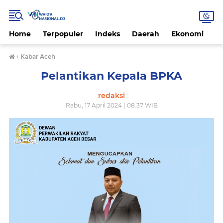
Home
Terpopuler
Indeks
Daerah
Ekonomi
H
›
Kabar Aceh
Pelantikan Kepala BPKA
redaksi
Rabu, 17 April 2024 | 08.37 WIB