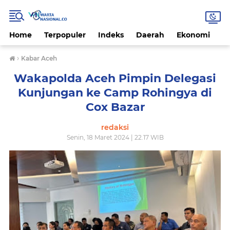
Home
Terpopuler
Indeks
Daerah
Ekonomi
H
›
Kabar Aceh
Wakapolda Aceh Pimpin Delegasi
Kunjungan ke Camp Rohingya di
Cox Bazar
redaksi
Senin, 18 Maret 2024 | 22.17 WIB