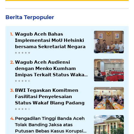
Berita Terpopuler
𝗪𝗮𝗴𝘂𝗯 𝗔𝗰𝗲𝗵 𝗕𝗮𝗵𝗮𝘀
𝗜𝗺𝗽𝗹𝗲𝗺𝗲𝗻𝘁𝗮𝘀𝗶 𝗠𝗼𝗨 𝗛𝗲𝗹𝘀𝗶𝗻𝗸𝗶
𝗯𝗲𝗿𝘀𝗮𝗺𝗮 𝗦𝗲𝗸𝗿𝗲𝘁𝗮𝗿𝗶𝗮𝘁 𝗡𝗲𝗴𝗮𝗿𝗮
𝗪𝗮𝗴𝘂𝗯 𝗔𝗰𝗲𝗵 𝗔𝘂𝗱𝗶𝗲𝗻𝘀𝗶
𝗱𝗲𝗻𝗴𝗮𝗻 𝗠𝗲𝗻𝗸𝗼 𝗞𝘂𝗺𝗵𝗮𝗺
𝗜𝗺𝗶𝗽𝗮𝘀 𝗧𝗲𝗿𝗸𝗮𝗶𝘁 𝗦𝘁𝗮𝘁𝘂𝘀 𝗪𝗮𝗸𝗮𝗳
𝗕𝗹𝗮𝗻𝗴𝗽𝗮𝗱𝗮𝗻𝗴
𝗕𝗪𝗜 𝗧𝗲𝗴𝗮𝘀𝗸𝗮𝗻 𝗞𝗼𝗺𝗶𝘁𝗺𝗲𝗻
𝗙𝗮𝘀𝗶𝗹𝗶𝘁𝗮𝘀𝗶 𝗣𝗲𝗻𝘆𝗲𝗹𝗲𝘀𝗮𝗶𝗮𝗻
𝗦𝘁𝗮𝘁𝘂𝘀 𝗪𝗮𝗸𝗮𝗳 𝗕𝗹𝗮𝗻𝗴 𝗣𝗮𝗱𝗮𝗻𝗴
Pengadilan Tinggi Banda Aceh
Tolak Banding Jaksa atas
Putusan Bebas Kasus Korupsi