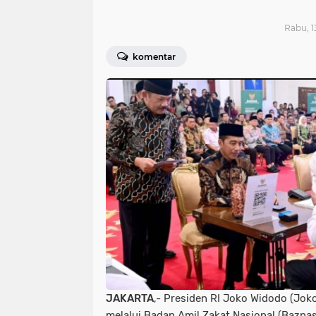
Rabu, 1
komentar
JAKARTA
,- Presiden RI Joko Widodo (Jo
melalui Badan Amil Zakat Nasional (Baznas)