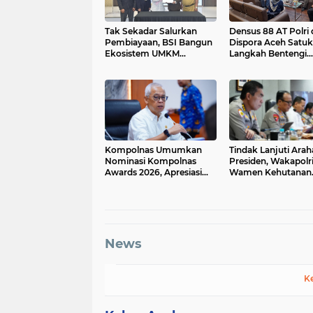
Tak Sekadar Salurkan
Densus 88 AT Polri
Pembiayaan, BSI Bangun
Dispora Aceh Satu
Ekosistem UMKM
Langkah Bentengi
Nasional Bersama
Generasi Muda dari
Danantara
Paham IRET
Kompolnas Umumkan
Tindak Lanjuti Arah
Nominasi Kompolnas
Presiden, Wakapolr
Awards 2026, Apresiasi
Wamen Kehutanan
Kinerja dan Dedikasi
Konsolidasikan La
Personel Polri
Nasional Hadapi El 
dan Karhutla
News
K