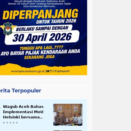
rita Terpopuler
𝗪𝗮𝗴𝘂𝗯 𝗔𝗰𝗲𝗵 𝗕𝗮𝗵𝗮𝘀
𝗜𝗺𝗽𝗹𝗲𝗺𝗲𝗻𝘁𝗮𝘀𝗶 𝗠𝗼𝗨
𝗛𝗲𝗹𝘀𝗶𝗻𝗸𝗶 𝗯𝗲𝗿𝘀𝗮𝗺𝗮
𝗦𝗲𝗸𝗿𝗲𝘁𝗮𝗿𝗶𝗮𝘁 𝗡𝗲𝗴𝗮𝗿𝗮