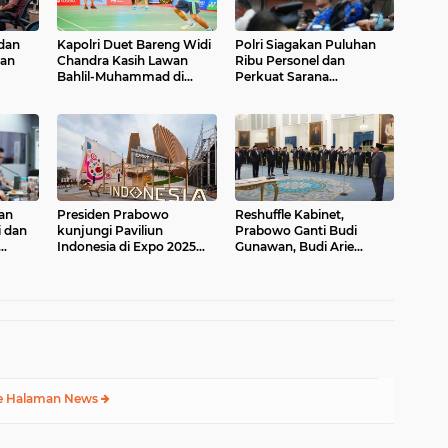
 dan
Kapolri Duet Bareng Widi
Polri Siagakan Puluhan
kan
Chandra Kasih Lawan
Ribu Personel dan
Bahlil-Muhammad di
Perkuat Sarana
Penutupan Kapolri Cup
Operasional Hadapi
2026
Ancaman Karhutla 2026
an
Presiden Prabowo
Reshuffle Kabinet,
i dan
kunjungi Paviliun
Prabowo Ganti Budi
Indonesia di Expo 2025
Gunawan, Budi Arie
ngkah
Osaka
hingga Sri Mulyani
Nino
e Halaman News