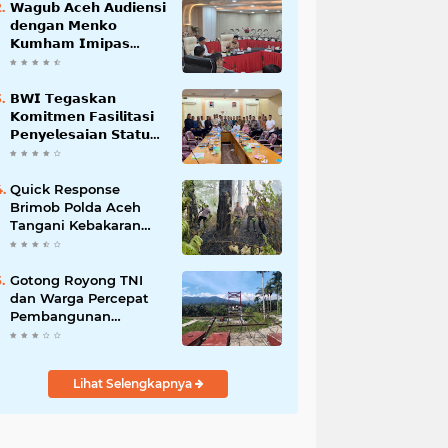
𝗪𝗮𝗴𝘂𝗯 𝗔𝗰𝗲𝗵 𝗔𝘂𝗱𝗶𝗲𝗻𝘀𝗶
𝗱𝗲𝗻𝗴𝗮𝗻 𝗠𝗲𝗻𝗸𝗼
𝗞𝘂𝗺𝗵𝗮𝗺 𝗜𝗺𝗶𝗽𝗮𝘀
𝗧𝗲𝗿𝗸𝗮𝗶𝘁 𝗦𝘁𝗮𝘁𝘂𝘀 𝗪𝗮𝗸𝗮𝗳
𝗕𝗹𝗮𝗻𝗴𝗽𝗮𝗱𝗮𝗻𝗴
𝗕𝗪𝗜 𝗧𝗲𝗴𝗮𝘀𝗸𝗮𝗻
𝗞𝗼𝗺𝗶𝘁𝗺𝗲𝗻 𝗙𝗮𝘀𝗶𝗹𝗶𝘁𝗮𝘀𝗶
𝗣𝗲𝗻𝘆𝗲𝗹𝗲𝘀𝗮𝗶𝗮𝗻 𝗦𝘁𝗮𝘁𝘂𝘀
𝗪𝗮𝗸𝗮𝗳 𝗕𝗹𝗮𝗻𝗴 𝗣𝗮𝗱𝗮𝗻𝗴
Quick Response
Brimob Polda Aceh
Tangani Kebakaran
Hutan di Lembah
Seulawah
Gotong Royong TNI
dan Warga Percepat
Pembangunan
Jembatan Gantung
Perintis Kuta Ujung
Aceh Tenggara
Lihat Selengkapnya