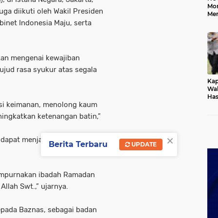
Mo
ga diikuti oleh Wakil Presiden
Me
Me
binet Indonesia Maju, serta
Keb
an mengenai kewajiban
ujud rasa syukur atas segala
Kap
Wak
Has
asi keimanan, menolong kaum
Rek
Pas
eningkatkan ketenangan batin,”
Ken
×
t dapat menjadi penyempurna
Berita Terbaru
UPDATE
empurnakan ibadah Ramadan
llah Swt.,” ujarnya.
kepada Baznas, sebagai badan