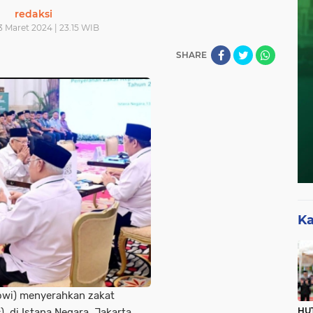
redaksi
3 Maret 2024 | 23.15 WIB
SHARE
Ka
kowi) menyerahkan zakat
HUT
, di Istana Negara, Jakarta,