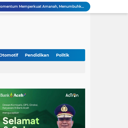
Silaturahmi Lintas Sektor di Kuta Alam, TNI–Polri dan Desa Perkokoh Kebersamaan
Babinsa Peukan Bada Hadiri Rapat Lanjutan HUT RI ke-81, Perkuat Sinergi Lintas Sektor
jid Raya Gelar Acara Lepas Sambut Danramil
Dukung Generasi Sehat, Babinsa Seulimeum Dampingi Imunisasi Campak di Tanoh Abee
Di Pinggir Sawah, Babinsa Lhoong Pererat Kedekatan dengan Masyarakat Desa Gle Bruek
Kapolda Aceh Bersama Forkopimda Sambut Kunjungan Kerja Wakil Presiden RI di Kabupaten Bireuen
Kapolda Aceh Dampingi Wakil Presiden RI Tinjau Hasil Rehabilitasi dan Rekonstruksi Pascabencana di Desa Kendawi, Gayo Lues
Kapolda Aceh dan Forkopimda Dampingi Kunjungan Kerja Wakil Presiden RI Gibran Rakabuming Raka di Aceh Tengah
Otomotif
Pendidikan
Politik
Kak Na Promosi Wisata Surfing dan Hadiri Perayaan HUT 53 tahun BAS Simeulue
HUT ke-53 Bank Aceh: Momentum Memperkuat Amanah, Menumbuhkan Keberkahan Bagi Aceh