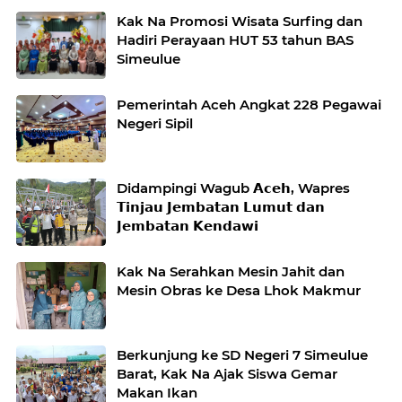
Kak Na Promosi Wisata Surfing dan
Hadiri Perayaan HUT 53 tahun BAS
Simeulue
Pemerintah Aceh Angkat 228 Pegawai
Negeri Sipil
Didampingi Wagub 𝗔𝗰𝗲𝗵, Wapres
𝗧𝗶𝗻𝗷𝗮𝘂 𝗝𝗲𝗺𝗯𝗮𝘁𝗮𝗻 𝗟𝘂𝗺𝘂𝘁 𝗱𝗮𝗻
𝗝𝗲𝗺𝗯𝗮𝘁𝗮𝗻 𝗞𝗲𝗻𝗱𝗮𝘄𝗶
Kak Na Serahkan Mesin Jahit dan
Mesin Obras ke Desa Lhok Makmur
Berkunjung ke SD Negeri 7 Simeulue
Barat, Kak Na Ajak Siswa Gemar
Makan Ikan