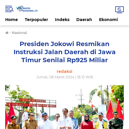
Home
Terpopuler
Indeks
Daerah
Ekonomi
H
›
Nasional
Presiden Jokowi Resmikan
Instruksi Jalan Daerah di Jawa
Timur Senilai Rp925 Miliar
redaksi
Jumat, 08 Maret 2024 | 18.15 WIB