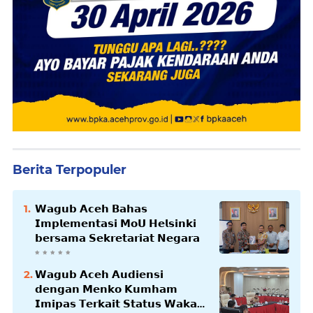
Berita Terpopuler
𝗪𝗮𝗴𝘂𝗯 𝗔𝗰𝗲𝗵 𝗕𝗮𝗵𝗮𝘀
𝗜𝗺𝗽𝗹𝗲𝗺𝗲𝗻𝘁𝗮𝘀𝗶 𝗠𝗼𝗨 𝗛𝗲𝗹𝘀𝗶𝗻𝗸𝗶
𝗯𝗲𝗿𝘀𝗮𝗺𝗮 𝗦𝗲𝗸𝗿𝗲𝘁𝗮𝗿𝗶𝗮𝘁 𝗡𝗲𝗴𝗮𝗿𝗮
𝗪𝗮𝗴𝘂𝗯 𝗔𝗰𝗲𝗵 𝗔𝘂𝗱𝗶𝗲𝗻𝘀𝗶
𝗱𝗲𝗻𝗴𝗮𝗻 𝗠𝗲𝗻𝗸𝗼 𝗞𝘂𝗺𝗵𝗮𝗺
𝗜𝗺𝗶𝗽𝗮𝘀 𝗧𝗲𝗿𝗸𝗮𝗶𝘁 𝗦𝘁𝗮𝘁𝘂𝘀 𝗪𝗮𝗸𝗮𝗳