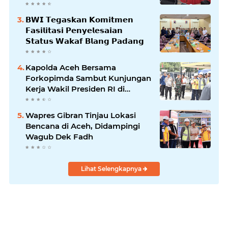
𝗕𝗹𝗮𝗻𝗴𝗽𝗮𝗱𝗮𝗻𝗴
𝗕𝗪𝗜 𝗧𝗲𝗴𝗮𝘀𝗸𝗮𝗻 𝗞𝗼𝗺𝗶𝘁𝗺𝗲𝗻
𝗙𝗮𝘀𝗶𝗹𝗶𝘁𝗮𝘀𝗶 𝗣𝗲𝗻𝘆𝗲𝗹𝗲𝘀𝗮𝗶𝗮𝗻
𝗦𝘁𝗮𝘁𝘂𝘀 𝗪𝗮𝗸𝗮𝗳 𝗕𝗹𝗮𝗻𝗴 𝗣𝗮𝗱𝗮𝗻𝗴
Kapolda Aceh Bersama
Forkopimda Sambut Kunjungan
Kerja Wakil Presiden RI di
Kabupaten Bireuen
Wapres Gibran Tinjau Lokasi
Bencana di Aceh, Didampingi
Wagub Dek Fadh
Lihat Selengkapnya