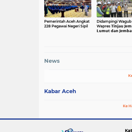
Pemerintah Aceh Angkat
Didampingi Wagub 𝗔
228 Pegawai Negeri Sipil
Wapres 𝗧𝗶𝗻𝗷𝗮𝘂 𝗝𝗲𝗺
𝗟𝘂𝗺𝘂𝘁 𝗱𝗮𝗻 𝗝𝗲𝗺𝗯𝗮
𝗞𝗲𝗻𝗱𝗮𝘄𝗶
News
K
Kabar Aceh
Ke H
Kat