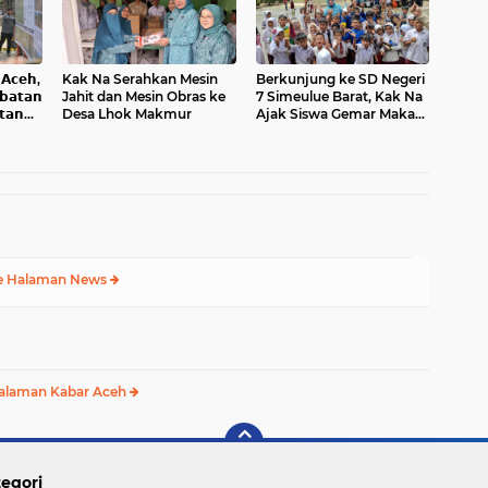
𝗰𝗲𝗵,
Kak Na Serahkan Mesin
Berkunjung ke SD Negeri
𝗮𝘁𝗮𝗻
Jahit dan Mesin Obras ke
7 Simeulue Barat, Kak Na
𝘁𝗮𝗻
Desa Lhok Makmur
Ajak Siswa Gemar Makan
Ikan
e Halaman News
alaman Kabar Aceh
egori