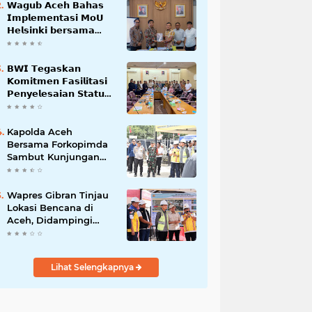
𝗪𝗮𝗴𝘂𝗯 𝗔𝗰𝗲𝗵 𝗕𝗮𝗵𝗮𝘀
𝗜𝗺𝗽𝗹𝗲𝗺𝗲𝗻𝘁𝗮𝘀𝗶 𝗠𝗼𝗨
𝗛𝗲𝗹𝘀𝗶𝗻𝗸𝗶 𝗯𝗲𝗿𝘀𝗮𝗺𝗮
𝗦𝗲𝗸𝗿𝗲𝘁𝗮𝗿𝗶𝗮𝘁 𝗡𝗲𝗴𝗮𝗿𝗮
𝗕𝗪𝗜 𝗧𝗲𝗴𝗮𝘀𝗸𝗮𝗻
𝗞𝗼𝗺𝗶𝘁𝗺𝗲𝗻 𝗙𝗮𝘀𝗶𝗹𝗶𝘁𝗮𝘀𝗶
𝗣𝗲𝗻𝘆𝗲𝗹𝗲𝘀𝗮𝗶𝗮𝗻 𝗦𝘁𝗮𝘁𝘂𝘀
𝗪𝗮𝗸𝗮𝗳 𝗕𝗹𝗮𝗻𝗴 𝗣𝗮𝗱𝗮𝗻𝗴
Kapolda Aceh
Bersama Forkopimda
Sambut Kunjungan
Kerja Wakil Presiden
RI di Kabupaten
Bireuen
Wapres Gibran Tinjau
Lokasi Bencana di
Aceh, Didampingi
Wagub Dek Fadh
Lihat Selengkapnya