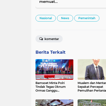
memuat...
Nasional
News
Pemerintah
komentar
Berita Terkait
Bamsoet Minta Polri
Mualem dan Menta
Tindak Tegas Oknum
Sepakat Percepat
Ormas Ganggu
Pemulihan Pertani
Keamanan dan Investasi
Aceh Pascabencan