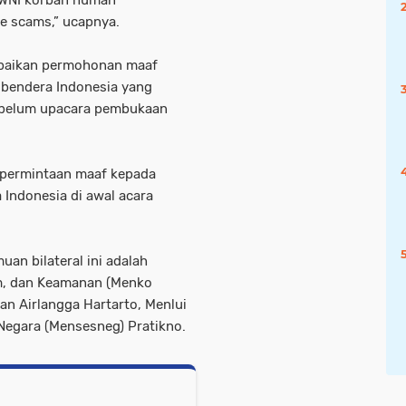
 WNI korban human
ne scams,” ucapnya.
mpaikan permohonan maaf
 bendera Indonesia yang
sebelum upacara pembukaan
permintaan maaf kepada
 Indonesia di awal acara
an bilateral ini adalah
um, dan Keamanan (Menko
 Airlangga Hartarto, Menlui
 Negara (Mensesneg) Pratikno.