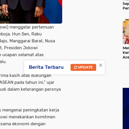
Sep
Pem
Ace
okowi) menggelar pertemuan
mboja, Hun Sen, Rabu
Bajo, Manggarai Barat, Nusa
t, Presiden Jokowi
Mer
Kem
 ucapan selamat atas
Ace
alu.
×
Mem
da
Berita Terbaru
UPDATE
rima kasih atas dukungan
ASEAN pada tahun ini,” ujar
sudi dalam keterangan persnya
s mengenai peningkatan kerja
okowi menekankan komitmen
a sama ekonomi dengan