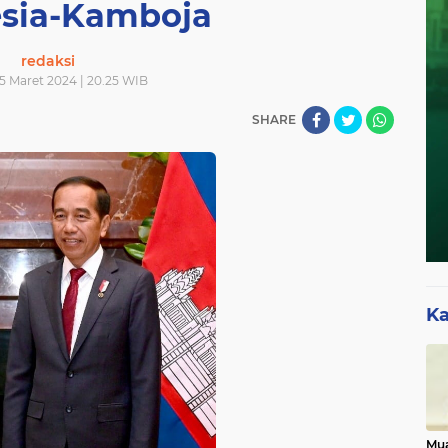
sia-Kamboja
redaksi
05 Maret 2024 | 20.25 WIB
SHARE
Ka
Mua