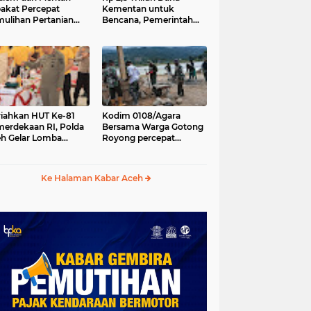
akat Percepat
Kementan untuk
ulihan Pertanian
Bencana, Pemerintah
h Pascabencana
Aceh kelola Rp 9,7 M
iahkan HUT Ke-81
Kodim 0108/Agara
erdekaan RI, Polda
Bersama Warga Gotong
h Gelar Lomba
Royong percepat
asak Nasi Goreng
pembangunan
n Aneka Minuman
Jembatan Gantung di
Desa Gulo Aceh
Ke Halaman Kabar Aceh
Tenggara