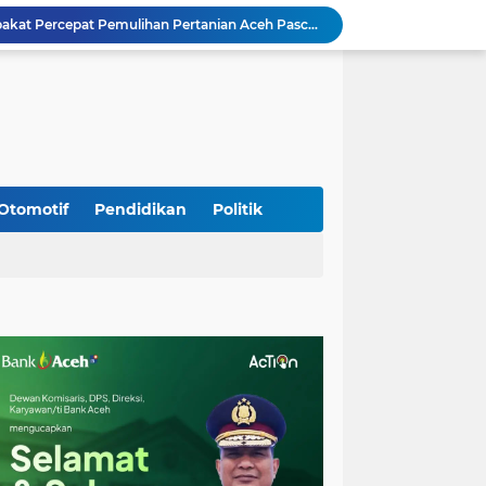
Mualem dan Mentan Sepakat Percepat Pemulihan Pertanian Aceh Pascabencana
Rp 2,5 Triliun Dana Kementan untuk Bencana, Pemerintah Aceh kelola Rp 9,7 M
Meriahkan HUT Ke-81 Kemerdekaan RI, Polda Aceh Gelar Lomba Memasak Nasi Goreng dan Aneka Minuman
Babinsa Simpang Tiga Monitoring Harga Sembako, Pastikan Stabilitas dan Ketersediaan Bahan Pokok
Babinsa Lembah Seulawah Perkuat Sinergi dengan Tenaga Pendidik, Tekankan Pencegahan Kenakalan Remaja dan Bahaya Narkoba
Perkuat Kamtibmas, Babinsa Kuta Cot Glie Aktif Komsos Ajak Warga Jaga Ketertiban Desa
Kodim 0108/Agara Bersama Warga Gotong Royong percepat pembangunan Jembatan Gantung di Desa Gulo Aceh Tenggara
Babinsa Sukamakmur Tanamkan Semangat Belajar, Hadir Langsung di SMAN 1 untuk Motivasi Siswa
Otomotif
Pendidikan
Politik
Jaga Stabilitas Wilayah, Koramil Montasik Intensifkan Patroli Keamanan di Desa Binaan
Kodim 0108/Agara terus kebut pembangunan jembatan Gantung di Ds. Kumbang Jaya, Aceh Tenggara