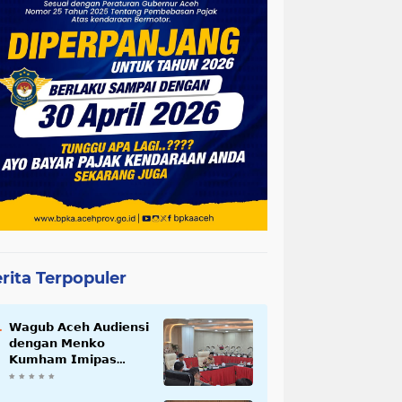
rita Terpopuler
𝗪𝗮𝗴𝘂𝗯 𝗔𝗰𝗲𝗵 𝗔𝘂𝗱𝗶𝗲𝗻𝘀𝗶
𝗱𝗲𝗻𝗴𝗮𝗻 𝗠𝗲𝗻𝗸𝗼
𝗞𝘂𝗺𝗵𝗮𝗺 𝗜𝗺𝗶𝗽𝗮𝘀
𝗧𝗲𝗿𝗸𝗮𝗶𝘁 𝗦𝘁𝗮𝘁𝘂𝘀 𝗪𝗮𝗸𝗮𝗳
𝗕𝗹𝗮𝗻𝗴𝗽𝗮𝗱𝗮𝗻𝗴