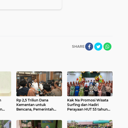
SHARE
n
Rp 2,5 Triliun Dana
Kak Na Promosi Wisata
Kementan untuk
Surfing dan Hadiri
an
Bencana, Pemerintah
Perayaan HUT 53 tahun
a
Aceh kelola Rp 9,7 M
BAS Simeulue