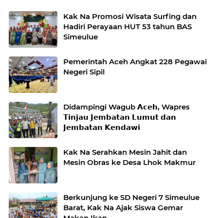
Kak Na Promosi Wisata Surfing dan
Hadiri Perayaan HUT 53 tahun BAS
Simeulue
Pemerintah Aceh Angkat 228 Pegawai
Negeri Sipil
Didampingi Wagub 𝗔𝗰𝗲𝗵, Wapres
𝗧𝗶𝗻𝗷𝗮𝘂 𝗝𝗲𝗺𝗯𝗮𝘁𝗮𝗻 𝗟𝘂𝗺𝘂𝘁 𝗱𝗮𝗻
𝗝𝗲𝗺𝗯𝗮𝘁𝗮𝗻 𝗞𝗲𝗻𝗱𝗮𝘄𝗶
Kak Na Serahkan Mesin Jahit dan
Mesin Obras ke Desa Lhok Makmur
Berkunjung ke SD Negeri 7 Simeulue
Barat, Kak Na Ajak Siswa Gemar
Makan Ikan