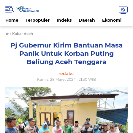
Home
Terpopuler
Indeks
Daerah
Ekonomi
H
›
Kabar Aceh
Pj Gubernur Kirim Bantuan Masa
Panik Untuk Korban Puting
Beliung Aceh Tenggara
redaksi
Kamis, 28 Maret 2024 | 21.30 WIB