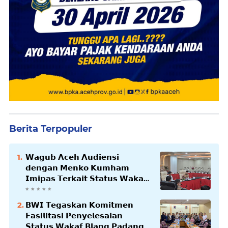
Berita Terpopuler
𝗪𝗮𝗴𝘂𝗯 𝗔𝗰𝗲𝗵 𝗔𝘂𝗱𝗶𝗲𝗻𝘀𝗶
𝗱𝗲𝗻𝗴𝗮𝗻 𝗠𝗲𝗻𝗸𝗼 𝗞𝘂𝗺𝗵𝗮𝗺
𝗜𝗺𝗶𝗽𝗮𝘀 𝗧𝗲𝗿𝗸𝗮𝗶𝘁 𝗦𝘁𝗮𝘁𝘂𝘀 𝗪𝗮𝗸𝗮𝗳
𝗕𝗹𝗮𝗻𝗴𝗽𝗮𝗱𝗮𝗻𝗴
𝗕𝗪𝗜 𝗧𝗲𝗴𝗮𝘀𝗸𝗮𝗻 𝗞𝗼𝗺𝗶𝘁𝗺𝗲𝗻
𝗙𝗮𝘀𝗶𝗹𝗶𝘁𝗮𝘀𝗶 𝗣𝗲𝗻𝘆𝗲𝗹𝗲𝘀𝗮𝗶𝗮𝗻
𝗦𝘁𝗮𝘁𝘂𝘀 𝗪𝗮𝗸𝗮𝗳 𝗕𝗹𝗮𝗻𝗴 𝗣𝗮𝗱𝗮𝗻𝗴