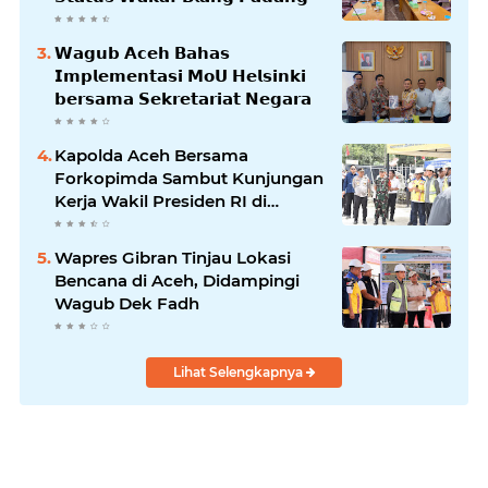
𝗪𝗮𝗴𝘂𝗯 𝗔𝗰𝗲𝗵 𝗕𝗮𝗵𝗮𝘀
𝗜𝗺𝗽𝗹𝗲𝗺𝗲𝗻𝘁𝗮𝘀𝗶 𝗠𝗼𝗨 𝗛𝗲𝗹𝘀𝗶𝗻𝗸𝗶
𝗯𝗲𝗿𝘀𝗮𝗺𝗮 𝗦𝗲𝗸𝗿𝗲𝘁𝗮𝗿𝗶𝗮𝘁 𝗡𝗲𝗴𝗮𝗿𝗮
Kapolda Aceh Bersama
Forkopimda Sambut Kunjungan
Kerja Wakil Presiden RI di
Kabupaten Bireuen
Wapres Gibran Tinjau Lokasi
Bencana di Aceh, Didampingi
Wagub Dek Fadh
Lihat Selengkapnya