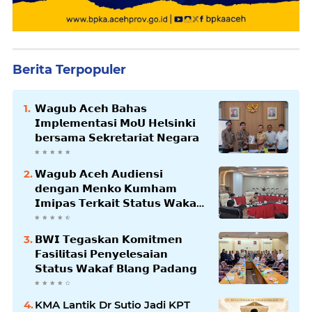
Berita Terpopuler
𝗪𝗮𝗴𝘂𝗯 𝗔𝗰𝗲𝗵 𝗕𝗮𝗵𝗮𝘀
𝗜𝗺𝗽𝗹𝗲𝗺𝗲𝗻𝘁𝗮𝘀𝗶 𝗠𝗼𝗨 𝗛𝗲𝗹𝘀𝗶𝗻𝗸𝗶
𝗯𝗲𝗿𝘀𝗮𝗺𝗮 𝗦𝗲𝗸𝗿𝗲𝘁𝗮𝗿𝗶𝗮𝘁 𝗡𝗲𝗴𝗮𝗿𝗮
𝗪𝗮𝗴𝘂𝗯 𝗔𝗰𝗲𝗵 𝗔𝘂𝗱𝗶𝗲𝗻𝘀𝗶
𝗱𝗲𝗻𝗴𝗮𝗻 𝗠𝗲𝗻𝗸𝗼 𝗞𝘂𝗺𝗵𝗮𝗺
𝗜𝗺𝗶𝗽𝗮𝘀 𝗧𝗲𝗿𝗸𝗮𝗶𝘁 𝗦𝘁𝗮𝘁𝘂𝘀 𝗪𝗮𝗸𝗮𝗳
𝗕𝗹𝗮𝗻𝗴𝗽𝗮𝗱𝗮𝗻𝗴
𝗕𝗪𝗜 𝗧𝗲𝗴𝗮𝘀𝗸𝗮𝗻 𝗞𝗼𝗺𝗶𝘁𝗺𝗲𝗻
𝗙𝗮𝘀𝗶𝗹𝗶𝘁𝗮𝘀𝗶 𝗣𝗲𝗻𝘆𝗲𝗹𝗲𝘀𝗮𝗶𝗮𝗻
𝗦𝘁𝗮𝘁𝘂𝘀 𝗪𝗮𝗸𝗮𝗳 𝗕𝗹𝗮𝗻𝗴 𝗣𝗮𝗱𝗮𝗻𝗴
KMA Lantik Dr Sutio Jadi KPT