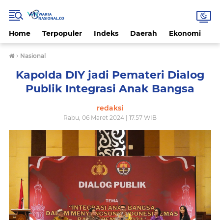
Home
Terpopuler
Indeks
Daerah
Ekonomi
H
›
Nasional
Kapolda DIY jadi Pemateri Dialog
Publik Integrasi Anak Bangsa
redaksi
Rabu, 06 Maret 2024 | 17.57 WIB