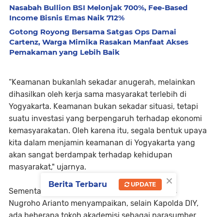
Nasabah Bullion BSI Melonjak 700%, Fee-Based
Income Bisnis Emas Naik 712%
Gotong Royong Bersama Satgas Ops Damai
Cartenz, Warga Mimika Rasakan Manfaat Akses
Pemakaman yang Lebih Baik
“Keamanan bukanlah sekadar anugerah, melainkan
dihasilkan oleh kerja sama masyarakat terlebih di
Yogyakarta. Keamanan bukan sekadar situasi, tetapi
suatu investasi yang berpengaruh terhadap ekonomi
kemasyarakatan. Oleh karena itu, segala bentuk upaya
kita dalam menjamin keamanan di Yogyakarta yang
akan sangat berdampak terhadap kehidupan
masyarakat," ujarnya.
×
Berita Terbaru
UPDATE
Sementara itu, Kabidhumas Polda DIY Kombes
Nugroho Arianto menyampaikan, selain Kapolda DIY,
ada beberapa tokoh akademisi sebagai narasumber