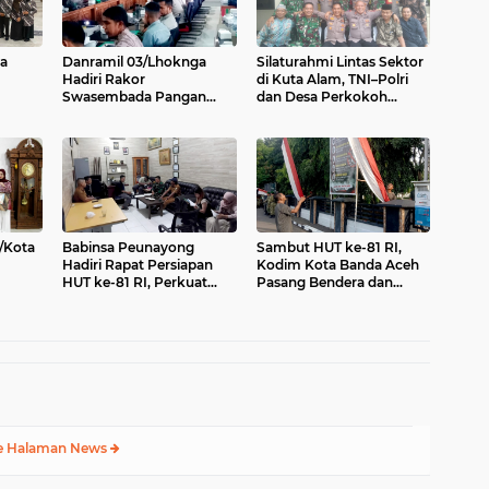
a
Danramil 03/Lhoknga
Silaturahmi Lintas Sektor
Hadiri Rakor
di Kuta Alam, TNI–Polri
Swasembada Pangan
dan Desa Perkokoh
 Pilar
Berkelanjutan, Perkuat
Kebersamaan
Sinergi Menuju Target 1
Juta Hektare
/Kota
Babinsa Peunayong
Sambut HUT ke-81 RI,
Hadiri Rapat Persiapan
Kodim Kota Banda Aceh
HUT ke-81 RI, Perkuat
Pasang Bendera dan
tuan
Sinergi Sukseskan
Umbul-Umbul
Perayaan Kemerdekaan
e Halaman News