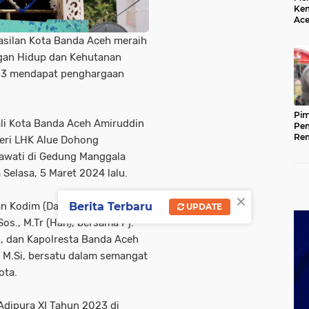
Kem
Ace
Mem
asilan Kota Banda Aceh meraih
da
ngan Hidup dan Kehutanan
023 mendapat penghargaan
Pim
ali Kota Banda Aceh Amiruddin
Pem
Rem
teri LHK Alue Dohong
Kap
nawati di Gedung Manggala
Ada
Ke
 Selasa, 5 Maret 2024 lalu.
×
an Kodim (Dandim) 0101/Kota
Berita Terbaru
UPDATE
os., M.Tr (Han), bersama Pj.
i, dan Kapolresta Banda Aceh
., M.Si, bersatu dalam semangat
ota.
 Adipura XI Tahun 2023 di