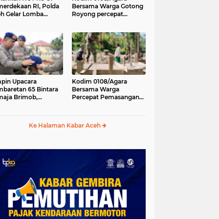
erdekaan RI, Polda
Bersama Warga Gotong
h Gelar Lomba
Royong percepat
asak Nasi Goreng
pembangunan
n Aneka Minuman
Jembatan Gantung di
Desa Gulo Aceh
Tenggara
pin Upacara
Kodim 0108/Agara
baretan 65 Bintara
Bersama Warga
aja Brimob,
Percepat Pemasangan
olda Aceh: Baret
Tiang Pylon Jembatan
lah Simbol
Gantung di Desa Lawe
hormatan
Ger-Ger Aceh Tenggara
Ke Halaman Kabar Aceh