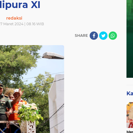
ipura XI
redaksi
7 Maret 2024 | 08.16 WIB
SHARE
Ka
Mer