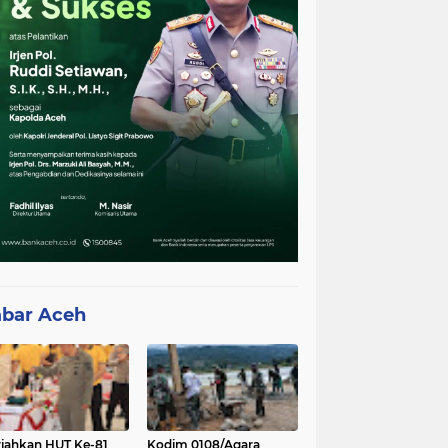
bar Aceh
iahkan HUT Ke-81
Kodim 0108/Agara