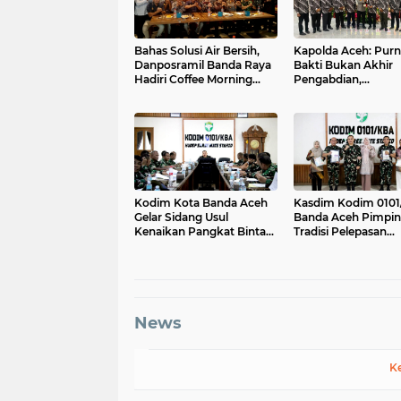
Bahas Solusi Air Bersih,
Kapolda Aceh: Purn
Danposramil Banda Raya
Bakti Bukan Akhir
Hadiri Coffee Morning
Pengabdian,
Bersama Muspika
Purnawirawan Tetap
Kekuatan Polri
Kodim Kota Banda Aceh
Kasdim Kodim 0101
Gelar Sidang Usul
Banda Aceh Pimpin
Kenaikan Pangkat Bintara
Tradisi Pelepasan
dan Tamtama Periode 1
Personel Pindah Sa
April 2027
News
K