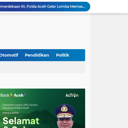
Meriahkan HUT Ke-81 Kemerdekaan RI, Polda Aceh Gelar Lomba Memasak Nasi Goreng dan Aneka Minuman
Babinsa Simpang Tiga Monitoring Harga Sembako, Pastikan Stabilitas dan Ketersediaan Bahan Pokok
Babinsa Lembah Seulawah Perkuat Sinergi dengan Tenaga Pendidik, Tekankan Pencegahan Kenakalan Remaja dan Bahaya Narkoba
Perkuat Kamtibmas, Babinsa Kuta Cot Glie Aktif Komsos Ajak Warga Jaga Ketertiban Desa
Kodim 0108/Agara Bersama Warga Gotong Royong percepat pembangunan Jembatan Gantung di Desa Gulo Aceh Tenggara
Babinsa Sukamakmur Tanamkan Semangat Belajar, Hadir Langsung di SMAN 1 untuk Motivasi Siswa
Jaga Stabilitas Wilayah, Koramil Montasik Intensifkan Patroli Keamanan di Desa Binaan
Pimpin Upacara Pembaretan 65 Bintara Remaja Brimob, Kapolda Aceh: Baret Adalah Simbol Kehormatan
Otomotif
Pendidikan
Politik
Kodim 0108/Agara Bersama Warga Percepat Pemasangan Tiang Pylon Jembatan Gantung di Desa Lawe Ger-Ger Aceh Tenggara
Rp 2,5 Triliun Dana Kementan untuk Bencana, Pemerintah Aceh kelola Rp 9,7 M