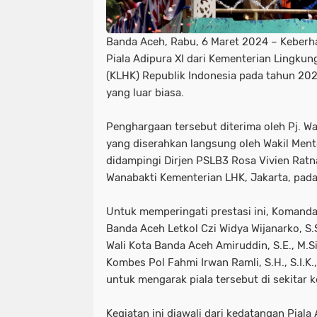
Banda Aceh, Rabu, 6 Maret 2024 – Keberh
Piala Adipura XI dari Kementerian Lingku
(KLHK) Republik Indonesia pada tahun 2
yang luar biasa.
Penghargaan tersebut diterima oleh Pj. W
yang diserahkan langsung oleh Wakil Men
didampingi Dirjen PSLB3 Rosa Vivien Rat
Wanabakti Kementerian LHK, Jakarta, pada
Untuk memperingati prestasi ini, Komand
Banda Aceh Letkol Czi Widya Wijanarko, S.S
Wali Kota Banda Aceh Amiruddin, S.E., M.S
Kombes Pol Fahmi Irwan Ramli, S.H., S.I.K
untuk mengarak piala tersebut di sekitar k
Kegiatan ini diawali dari kedatangan Piala