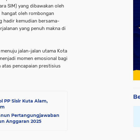
ara SIM) yang dibawakan oleh
n hangat oleh rombongan
g hadir kemudian bersama-
erjalanan yang penuh makna di
 menuju jalan-jalan utama Kota
i menjadi momen emosional bagi
atas pencapaian prestisius
Be
l PP Sisir Kuta Alam,
am
Qanun Pertangungjawaban
un Anggaran 2025