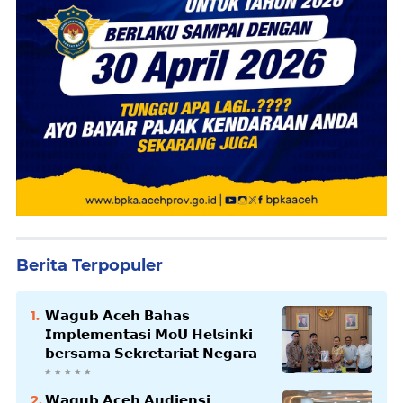
Berita Terpopuler
𝗪𝗮𝗴𝘂𝗯 𝗔𝗰𝗲𝗵 𝗕𝗮𝗵𝗮𝘀
𝗜𝗺𝗽𝗹𝗲𝗺𝗲𝗻𝘁𝗮𝘀𝗶 𝗠𝗼𝗨 𝗛𝗲𝗹𝘀𝗶𝗻𝗸𝗶
𝗯𝗲𝗿𝘀𝗮𝗺𝗮 𝗦𝗲𝗸𝗿𝗲𝘁𝗮𝗿𝗶𝗮𝘁 𝗡𝗲𝗴𝗮𝗿𝗮
𝗪𝗮𝗴𝘂𝗯 𝗔𝗰𝗲𝗵 𝗔𝘂𝗱𝗶𝗲𝗻𝘀𝗶