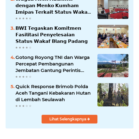
𝗱𝗲𝗻𝗴𝗮𝗻 𝗠𝗲𝗻𝗸𝗼 𝗞𝘂𝗺𝗵𝗮𝗺
𝗜𝗺𝗶𝗽𝗮𝘀 𝗧𝗲𝗿𝗸𝗮𝗶𝘁 𝗦𝘁𝗮𝘁𝘂𝘀 𝗪𝗮𝗸𝗮𝗳
𝗕𝗹𝗮𝗻𝗴𝗽𝗮𝗱𝗮𝗻𝗴
𝗕𝗪𝗜 𝗧𝗲𝗴𝗮𝘀𝗸𝗮𝗻 𝗞𝗼𝗺𝗶𝘁𝗺𝗲𝗻
𝗙𝗮𝘀𝗶𝗹𝗶𝘁𝗮𝘀𝗶 𝗣𝗲𝗻𝘆𝗲𝗹𝗲𝘀𝗮𝗶𝗮𝗻
𝗦𝘁𝗮𝘁𝘂𝘀 𝗪𝗮𝗸𝗮𝗳 𝗕𝗹𝗮𝗻𝗴 𝗣𝗮𝗱𝗮𝗻𝗴
Gotong Royong TNI dan Warga
Percepat Pembangunan
Jembatan Gantung Perintis
Kuta Ujung Aceh Tenggara
Quick Response Brimob Polda
Aceh Tangani Kebakaran Hutan
di Lembah Seulawah
Lihat Selengkapnya