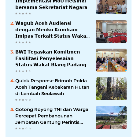
𝗜𝗺𝗽𝗹𝗲𝗺𝗲𝗻𝘁𝗮𝘀𝗶 𝗠𝗼𝗨 𝗛𝗲𝗹𝘀𝗶𝗻𝗸𝗶
𝗯𝗲𝗿𝘀𝗮𝗺𝗮 𝗦𝗲𝗸𝗿𝗲𝘁𝗮𝗿𝗶𝗮𝘁 𝗡𝗲𝗴𝗮𝗿𝗮
𝗪𝗮𝗴𝘂𝗯 𝗔𝗰𝗲𝗵 𝗔𝘂𝗱𝗶𝗲𝗻𝘀𝗶
𝗱𝗲𝗻𝗴𝗮𝗻 𝗠𝗲𝗻𝗸𝗼 𝗞𝘂𝗺𝗵𝗮𝗺
𝗜𝗺𝗶𝗽𝗮𝘀 𝗧𝗲𝗿𝗸𝗮𝗶𝘁 𝗦𝘁𝗮𝘁𝘂𝘀 𝗪𝗮𝗸𝗮𝗳
𝗕𝗹𝗮𝗻𝗴𝗽𝗮𝗱𝗮𝗻𝗴
𝗕𝗪𝗜 𝗧𝗲𝗴𝗮𝘀𝗸𝗮𝗻 𝗞𝗼𝗺𝗶𝘁𝗺𝗲𝗻
𝗙𝗮𝘀𝗶𝗹𝗶𝘁𝗮𝘀𝗶 𝗣𝗲𝗻𝘆𝗲𝗹𝗲𝘀𝗮𝗶𝗮𝗻
𝗦𝘁𝗮𝘁𝘂𝘀 𝗪𝗮𝗸𝗮𝗳 𝗕𝗹𝗮𝗻𝗴 𝗣𝗮𝗱𝗮𝗻𝗴
Quick Response Brimob Polda
Aceh Tangani Kebakaran Hutan
di Lembah Seulawah
Gotong Royong TNI dan Warga
Percepat Pembangunan
Jembatan Gantung Perintis
Kuta Ujung Aceh Tenggara