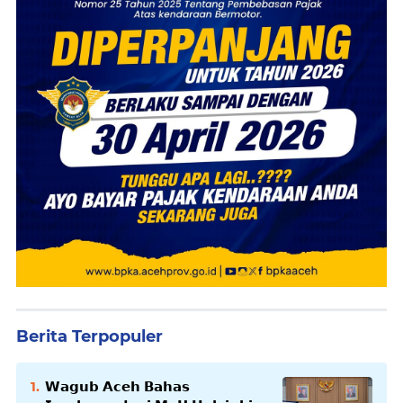
Berita Terpopuler
𝗪𝗮𝗴𝘂𝗯 𝗔𝗰𝗲𝗵 𝗕𝗮𝗵𝗮𝘀