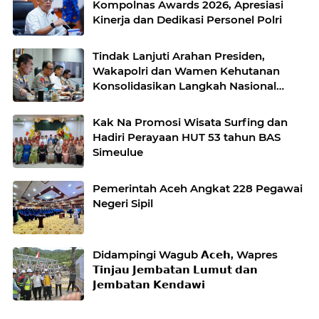
Kompolnas Awards 2026, Apresiasi
Kinerja dan Dedikasi Personel Polri
Tindak Lanjuti Arahan Presiden,
Wakapolri dan Wamen Kehutanan
Konsolidasikan Langkah Nasional
Hadapi El Nino dan Karhutla
Kak Na Promosi Wisata Surfing dan
Hadiri Perayaan HUT 53 tahun BAS
Simeulue
Pemerintah Aceh Angkat 228 Pegawai
Negeri Sipil
Didampingi Wagub 𝗔𝗰𝗲𝗵, Wapres
𝗧𝗶𝗻𝗷𝗮𝘂 𝗝𝗲𝗺𝗯𝗮𝘁𝗮𝗻 𝗟𝘂𝗺𝘂𝘁 𝗱𝗮𝗻
𝗝𝗲𝗺𝗯𝗮𝘁𝗮𝗻 𝗞𝗲𝗻𝗱𝗮𝘄𝗶