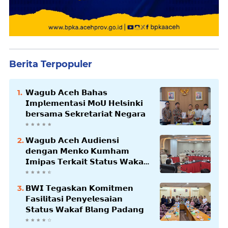
Berita Terpopuler
𝗪𝗮𝗴𝘂𝗯 𝗔𝗰𝗲𝗵 𝗕𝗮𝗵𝗮𝘀
𝗜𝗺𝗽𝗹𝗲𝗺𝗲𝗻𝘁𝗮𝘀𝗶 𝗠𝗼𝗨 𝗛𝗲𝗹𝘀𝗶𝗻𝗸𝗶
𝗯𝗲𝗿𝘀𝗮𝗺𝗮 𝗦𝗲𝗸𝗿𝗲𝘁𝗮𝗿𝗶𝗮𝘁 𝗡𝗲𝗴𝗮𝗿𝗮
𝗪𝗮𝗴𝘂𝗯 𝗔𝗰𝗲𝗵 𝗔𝘂𝗱𝗶𝗲𝗻𝘀𝗶
𝗱𝗲𝗻𝗴𝗮𝗻 𝗠𝗲𝗻𝗸𝗼 𝗞𝘂𝗺𝗵𝗮𝗺
𝗜𝗺𝗶𝗽𝗮𝘀 𝗧𝗲𝗿𝗸𝗮𝗶𝘁 𝗦𝘁𝗮𝘁𝘂𝘀 𝗪𝗮𝗸𝗮𝗳
𝗕𝗹𝗮𝗻𝗴𝗽𝗮𝗱𝗮𝗻𝗴
𝗕𝗪𝗜 𝗧𝗲𝗴𝗮𝘀𝗸𝗮𝗻 𝗞𝗼𝗺𝗶𝘁𝗺𝗲𝗻
𝗙𝗮𝘀𝗶𝗹𝗶𝘁𝗮𝘀𝗶 𝗣𝗲𝗻𝘆𝗲𝗹𝗲𝘀𝗮𝗶𝗮𝗻
𝗦𝘁𝗮𝘁𝘂𝘀 𝗪𝗮𝗸𝗮𝗳 𝗕𝗹𝗮𝗻𝗴 𝗣𝗮𝗱𝗮𝗻𝗴