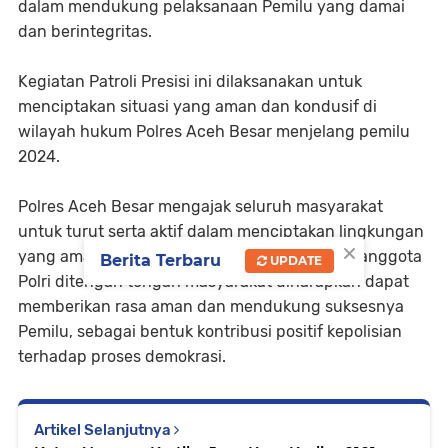
dalam mendukung pelaksanaan Pemilu yang damai
dan berintegritas.
Kegiatan Patroli Presisi ini dilaksanakan untuk
menciptakan situasi yang aman dan kondusif di
wilayah hukum Polres Aceh Besar menjelang pemilu
2024.
Polres Aceh Besar mengajak seluruh masyarakat
untuk turut serta aktif dalam menciptakan lingkungan
×
yang aman dan nyaman.dengan keberadaan anggota
Berita Terbaru
UPDATE
Polri ditengah tengah masyarakat diharapkan dapat
memberikan rasa aman dan mendukung suksesnya
Pemilu, sebagai bentuk kontribusi positif kepolisian
terhadap proses demokrasi.
Artikel Selanjutnya