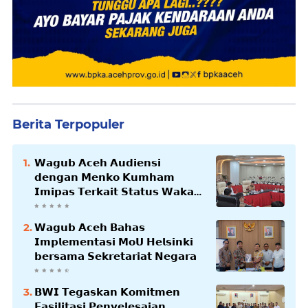
Berita Terpopuler
𝗪𝗮𝗴𝘂𝗯 𝗔𝗰𝗲𝗵 𝗔𝘂𝗱𝗶𝗲𝗻𝘀𝗶
𝗱𝗲𝗻𝗴𝗮𝗻 𝗠𝗲𝗻𝗸𝗼 𝗞𝘂𝗺𝗵𝗮𝗺
𝗜𝗺𝗶𝗽𝗮𝘀 𝗧𝗲𝗿𝗸𝗮𝗶𝘁 𝗦𝘁𝗮𝘁𝘂𝘀 𝗪𝗮𝗸𝗮𝗳
𝗕𝗹𝗮𝗻𝗴𝗽𝗮𝗱𝗮𝗻𝗴
𝗪𝗮𝗴𝘂𝗯 𝗔𝗰𝗲𝗵 𝗕𝗮𝗵𝗮𝘀
𝗜𝗺𝗽𝗹𝗲𝗺𝗲𝗻𝘁𝗮𝘀𝗶 𝗠𝗼𝗨 𝗛𝗲𝗹𝘀𝗶𝗻𝗸𝗶
𝗯𝗲𝗿𝘀𝗮𝗺𝗮 𝗦𝗲𝗸𝗿𝗲𝘁𝗮𝗿𝗶𝗮𝘁 𝗡𝗲𝗴𝗮𝗿𝗮
𝗕𝗪𝗜 𝗧𝗲𝗴𝗮𝘀𝗸𝗮𝗻 𝗞𝗼𝗺𝗶𝘁𝗺𝗲𝗻
𝗙𝗮𝘀𝗶𝗹𝗶𝘁𝗮𝘀𝗶 𝗣𝗲𝗻𝘆𝗲𝗹𝗲𝘀𝗮𝗶𝗮𝗻