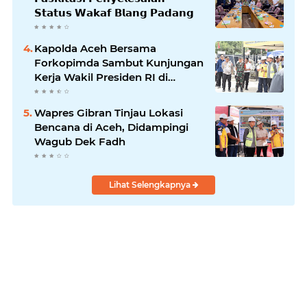
𝗦𝘁𝗮𝘁𝘂𝘀 𝗪𝗮𝗸𝗮𝗳 𝗕𝗹𝗮𝗻𝗴 𝗣𝗮𝗱𝗮𝗻𝗴
Kapolda Aceh Bersama
Forkopimda Sambut Kunjungan
Kerja Wakil Presiden RI di
Kabupaten Bireuen
Wapres Gibran Tinjau Lokasi
Bencana di Aceh, Didampingi
Wagub Dek Fadh
Lihat Selengkapnya