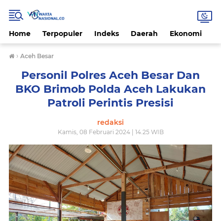
Home
Terpopuler
Indeks
Daerah
Ekonomi
H
›
Aceh Besar
Personil Polres Aceh Besar Dan
BKO Brimob Polda Aceh Lakukan
Patroli Perintis Presisi
redaksi
Kamis, 08 Februari 2024 | 14.25 WIB